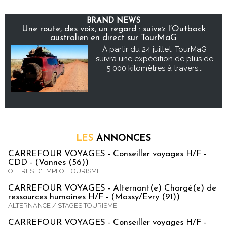
BRAND NEWS
Une route, des voix, un regard : suivez l’Outback
australien en direct sur TourMaG
À partir du 24 juillet, TourMaG
suivra une expédition de plus de
5 000 kilomètres à travers...
LES
ANNONCES
CARREFOUR VOYAGES - Conseiller voyages H/F -
CDD - (Vannes (56))
OFFRES D'EMPLOI TOURISME
CARREFOUR VOYAGES - Alternant(e) Chargé(e) de
ressources humaines H/F - (Massy/Evry (91))
ALTERNANCE / STAGES TOURISME
CARREFOUR VOYAGES - Conseiller voyages H/F -