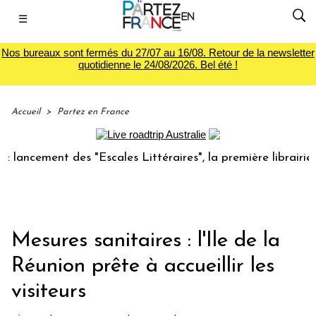
☰
Nos bureaux sont fermés du 27/07 au 16/08. Retour de la newsletter
quotidienne le 24/08/2026. Bel été !
Accueil
>
Partez en France
cement des "Escales Littéraires", la première librairie du v
Mesures sanitaires : l'Ile de la
Réunion prête à accueillir les
visiteurs