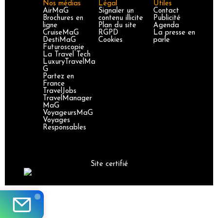
Nos médias
Légal
Utiles
AirMaG
Signaler un
Contact
Brochures en
contenu illicite
Publicité
ligne
Plan du site
Agenda
CruiseMaG
RGPD
La presse en
DestiMaG
Cookies
parle
Futuroscopie
La Travel Tech
LuxuryTravelMa
G
Partez en
France
TravelJobs
TravelManager
MaG
VoyageursMaG
Voyages
Responsables
Site certifié