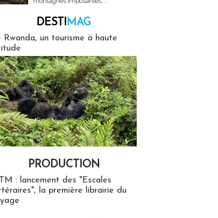
montagnes imposantes,...
DESTI
MAG
MAG
 Rwanda, un tourisme à haute
titude
PRODUCTION
ion
TM : lancement des "Escales
ttéraires", la première librairie du
oyage