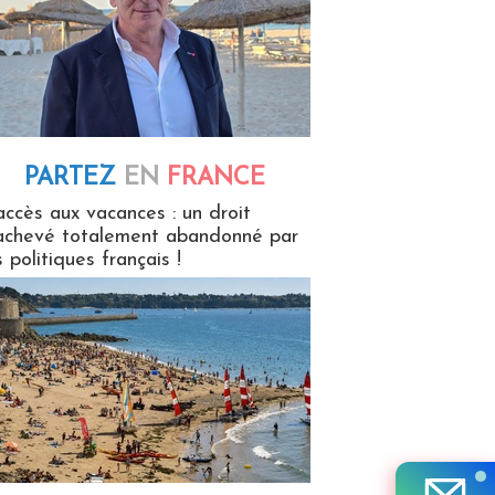
PARTEZ
EN
FRANCE
 en France
accès aux vacances : un droit
achevé totalement abandonné par
s politiques français !