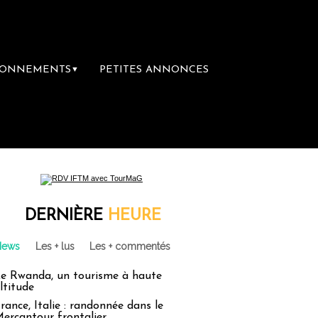
BONNEMENTS
PETITES ANNONCES
▼
DERNIÈRE
HEURE
News
Les + lus
Les + commentés
e Rwanda, un tourisme à haute
ltitude
rance, Italie : randonnée dans le
ercantour frontalier