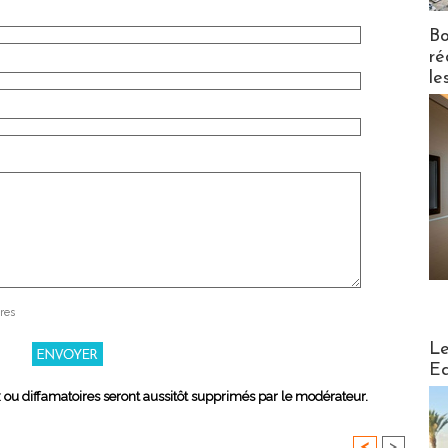
Bo
ré
le
res
Distribu
Le
Ed
x ou diffamatoires seront aussitôt supprimés par le modérateur.
<
>