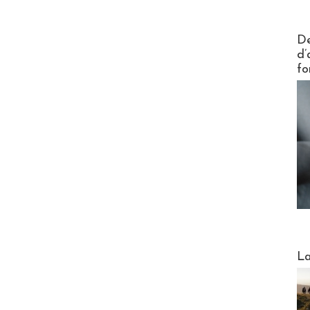
Actus V
De
d’
fo
Webinai
La