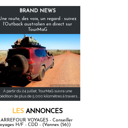
BRAND NEWS
Une route, des voix, un regard : suivez
l’Outback australien en direct sur
TourMaG
À partir du 24 juillet, TourMaG suivra une
pédition de plus de 5 000 kilomètres à travers...
LES
ANNONCES
ARREFOUR VOYAGES - Conseiller
oyages H/F - CDD - (Vannes (56))