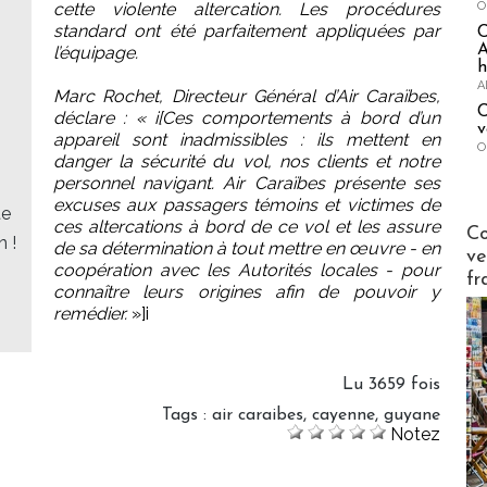
O
cette violente altercation. Les procédures
standard ont été parfaitement appliquées par
A
l’équipage.
h
A
Marc Rochet, Directeur Général d’Air Caraïbes,
C
déclare : « i[Ces comportements à bord d’un
v
appareil sont inadmissibles : ils mettent en
O
danger la sécurité du vol, nos clients et notre
personnel navigant. Air Caraïbes présente ses
excuses aux passagers témoins et victimes de
te
ces altercations à bord de ce vol et les assure
Publi-n
Co
n !
de sa détermination à tout mettre en œuvre - en
ve
coopération avec les Autorités locales - pour
fr
connaître leurs origines afin de pouvoir y
remédier.
»]i
Lu 3659 fois
Tags
:
air caraibes
,
cayenne
,
guyane
Notez