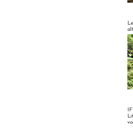
DESTI
Le
al
Product
IF
Li
v