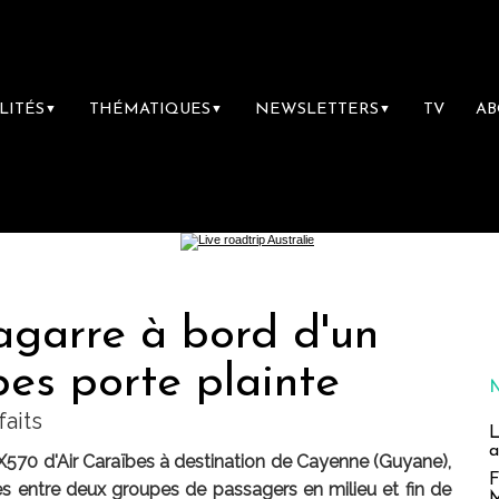
LITÉS
THÉMATIQUES
NEWSLETTERS
TV
A
▼
▼
▼
bagarre à bord d'un
bes porte plainte
faits
L
a
 TX570 d'Air Caraïbes à destination de Cayenne (Guyane),
F
tes entre deux groupes de passagers en milieu et fin de
M