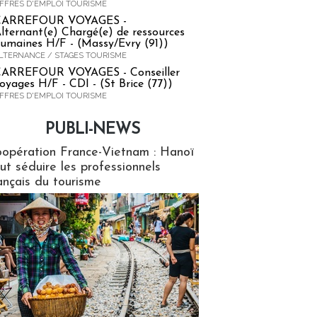
FFRES D'EMPLOI TOURISME
CARREFOUR VOYAGES -
lternant(e) Chargé(e) de ressources
umaines H/F - (Massy/Evry (91))
LTERNANCE / STAGES TOURISME
ARREFOUR VOYAGES - Conseiller
oyages H/F - CDI - (St Brice (77))
FFRES D'EMPLOI TOURISME
PUBLI-NEWS
ews
opération France-Vietnam : Hanoï
ut séduire les professionnels
ançais du tourisme