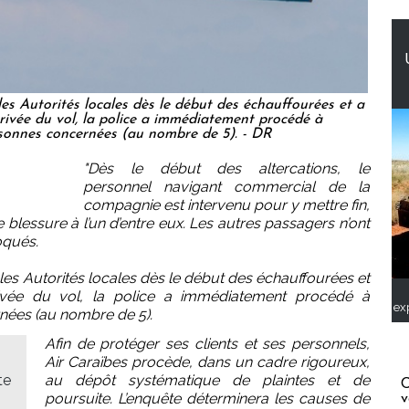
 Autorités locales dès le début des échauffourées et a
rrivée du vol, la police a immédiatement procédé à
ersonnes concernées (au nombre de 5). - DR
"Dès le début des altercations, le
personnel navigant commercial de la
compagnie est intervenu pour y mettre fin,
e blessure à l’un d’entre eux. Les autres passagers n’ont
oqués.
s Autorités locales dès le début des échauffourées et
rrivée du vol, la police a immédiatement procédé à
ex
rnées (au nombre de 5).
Afin de protéger ses clients et ses personnels,
Air Caraïbes procède, dans un cadre rigoureux,
te
au dépôt systématique de plaintes et de
C
poursuite. L’enquête déterminera les causes de
v