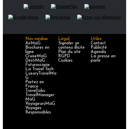
Nos médias
Légal
Utiles
AirMaG
Signaler un
Contact
Brochures en
contenu illicite
Publicité
ligne
Plan du site
Agenda
CruiseMaG
RGPD
La presse en
DestiMaG
Cookies
parle
Futuroscopie
La Travel Tech
LuxuryTravelMa
G
Partez en
France
TravelJobs
TravelManager
MaG
VoyageursMaG
Voyages
Responsables