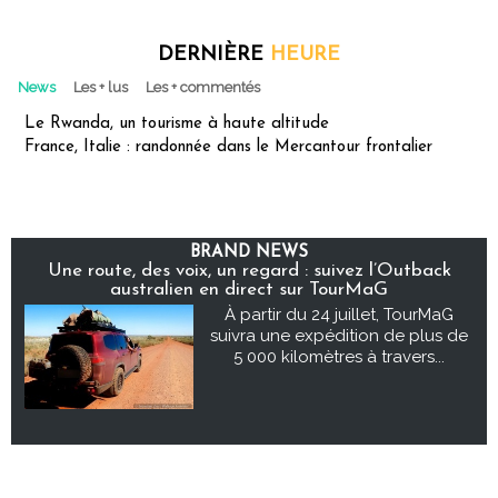
DERNIÈRE
HEURE
News
Les + lus
Les + commentés
Le Rwanda, un tourisme à haute altitude
France, Italie : randonnée dans le Mercantour frontalier
BRAND NEWS
Une route, des voix, un regard : suivez l’Outback
australien en direct sur TourMaG
À partir du 24 juillet, TourMaG
suivra une expédition de plus de
5 000 kilomètres à travers...