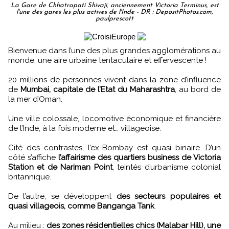
La Gare de Chhatrapati Shivaji, anciennement Victoria Terminus, est
l'une des gares les plus actives de l'Inde - DR : DepositPhotos.com,
paulprescott
Bienvenue dans l’une des plus grandes agglomérations au
monde, une aire urbaine tentaculaire et effervescente !
20 millions de personnes vivent dans la zone d’influence
de
Mumbai, capitale de l’Etat du Maharashtra
, au bord de
la mer d’Oman.
Une ville colossale, locomotive économique et financière
de l’Inde, à la fois moderne et… villageoise.
Cité des contrastes, l’ex-Bombay est quasi binaire. D’un
côté s’affiche
l’affairisme des quartiers business de Victoria
Station et de Nariman Point
, teintés d’urbanisme colonial
britannique.
De l’autre, se développent
des secteurs populaires et
quasi villageois, comme Banganga Tank
.
Au milieu :
des zones résidentielles chics (Malabar Hill), une