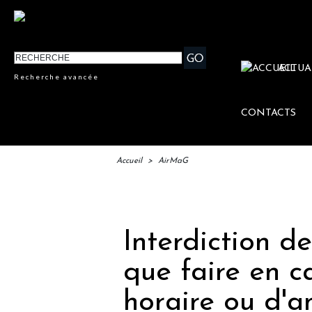
ACTUA
Recherche avancée
CONTACTS
Accueil
>
AirMaG
IFTM : 
Interdiction d
que faire en c
horaire ou d'a