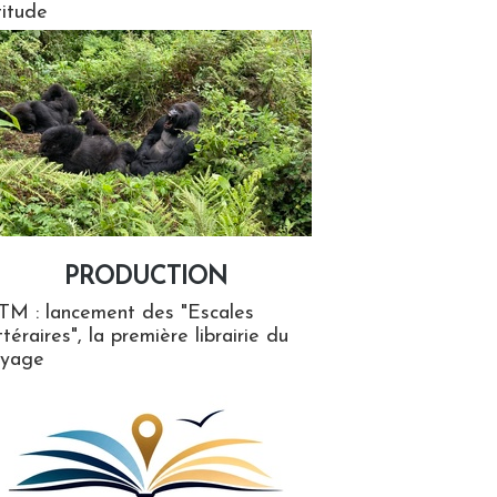
titude
PRODUCTION
ion
TM : lancement des "Escales
ttéraires", la première librairie du
oyage