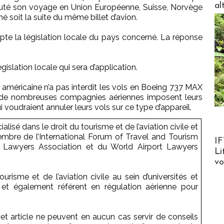
al
buté son voyage en Union Européenne, Suisse, Norvège
é soit la suite du même billet d’avion.
te la législation locale du pays concerné. La réponse
gislation locale qui sera d’application.
AA américaine n’a pas interdit les vols en Boeing 737 MAX
e nombreuses compagnies aériennes imposent leurs
voudraient annuler leurs vols sur ce type d’appareil.
isé dans le droit du tourisme et de l’aviation civile et
mbre de l’International Forum of Travel and Tourism
Product
IF
 Lawyers Association et du World Airport Lawyers
Li
v
ourisme et de l’aviation civile au sein d’universités et
t également référent en régulation aérienne pour
t article ne peuvent en aucun cas servir de conseils