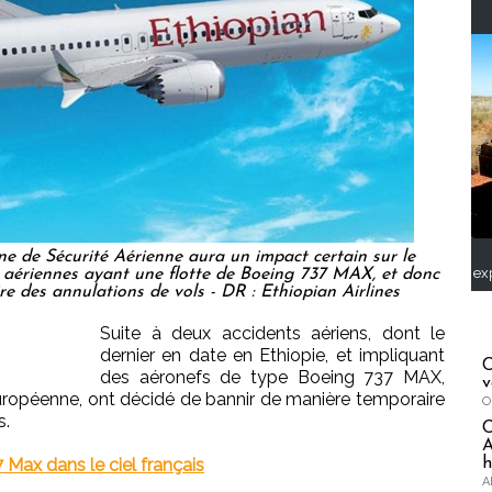
e de Sécurité Aérienne aura un impact certain sur le
ex
aériennes ayant une flotte de Boeing 737 MAX, et donc
ire des annulations de vols - DR : Ethiopian Airlines
Suite à deux accidents aériens, dont le
dernier en date en Ethiopie, et impliquant
C
des aéronefs de type Boeing 737 MAX,
v
uropéenne, ont décidé de bannir de manière temporaire
O
s.
A
h
 Max dans le ciel français
A