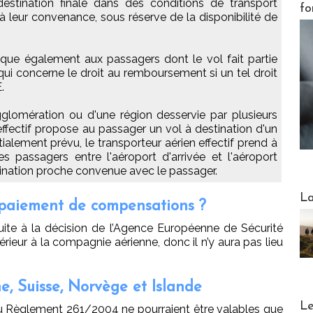
estination finale dans des conditions de transport
fo
à leur convenance, sous réserve de la disponibilité de
lique également aux passagers dont le vol fait partie
qui concerne le droit au remboursement si un tel droit
.
agglomération ou d'une région desservie par plusieurs
 effectif propose au passager un vol à destination d'un
itialement prévu, le transporteur aérien effectif prend à
es passagers entre l'aéroport d'arrivée et l'aéroport
tination proche convenue avec le passager.
Webinai
La
u paiement de compensations ?
uite à la décision de l’Agence Européenne de Sécurité
érieur à la compagnie aérienne, donc il n’y aura pas lieu
, Suisse, Norvège et Islande
DESTI
Le
u Règlement 261/2004 ne pourraient être valables que