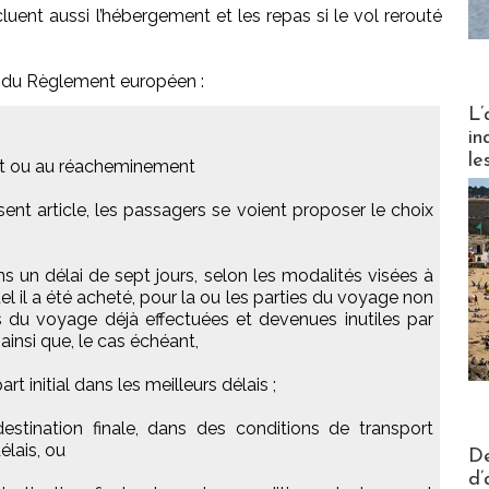
luent aussi l’hébergement et les repas si le vol rerouté
ant du Règlement européen :
Partez
L’
in
le
nt ou au réacheminement
ésent article, les passagers se voient proposer le choix
s un délai de sept jours, selon les modalités visées à
uel il a été acheté, pour la ou les parties du voyage non
es du voyage déjà effectuées et devenues inutiles par
 ainsi que, le cas échéant,
rt initial dans les meilleurs délais ;
stination finale, dans des conditions de transport
Actus V
élais, ou
De
d’