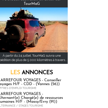
TourMaG
À partir du 24 juillet, TourMaG suivra une
pédition de plus de 5 000 kilomètres à travers...
LES
ANNONCES
ARREFOUR VOYAGES - Conseiller
oyages H/F - CDD - (Vannes (56))
FFRES D'EMPLOI TOURISME
CARREFOUR VOYAGES -
lternant(e) Chargé(e) de ressources
umaines H/F - (Massy/Evry (91))
LTERNANCE / STAGES TOURISME