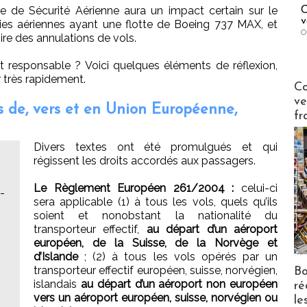
 de Sécurité Aérienne aura un impact certain sur le
C
v
s aériennes ayant une flotte de Boeing 737 MAX, et
O
ire des annulations de vols.
t responsable ? Voici quelques éléments de réflexion,
r très rapidement.
Publi-n
Co
ve
ls de, vers et en Union Européenne,
fr
Divers textes ont été promulgués et qui
régissent les droits accordés aux passagers.
Le Règlement Européen 261/2004 :
celui-ci
-
sera applicable (1) à tous les vols, quels qu’ils
soient et nonobstant la nationalité du
transporteur effectif,
au départ d’un aéroport
européen, de la Suisse, de la Norvège et
d’Islande
; (2) à tous les vols opérés par un
transporteur effectif européen, suisse, norvégien,
Bo
islandais
au départ d’un aéroport non européen
ré
vers un aéroport européen, suisse, norvégien ou
le