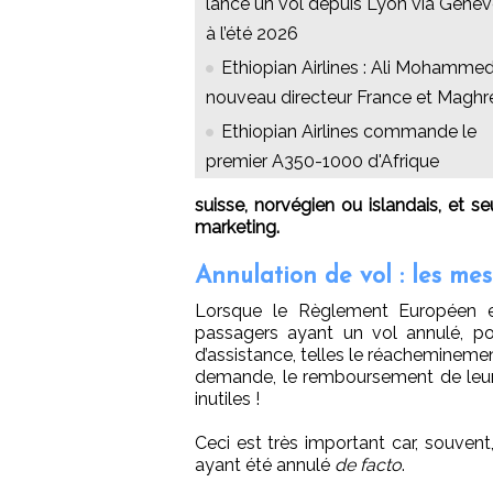
lance un vol depuis Lyon via Genè
à l’été 2026
Ethiopian Airlines : Ali Mohammed
nouveau directeur France et Maghr
Ethiopian Airlines commande le
premier A350-1000 d'Afrique
suisse, norvégien ou islandais, et s
marketing.
Annulation de vol : les mes
Lorsque le Règlement Européen est
passagers ayant un vol annulé, po
d’assistance, telles le réacheminemen
demande, le remboursement de leurs
inutiles !
Ceci est très important car, souven
ayant été annulé
de facto
.