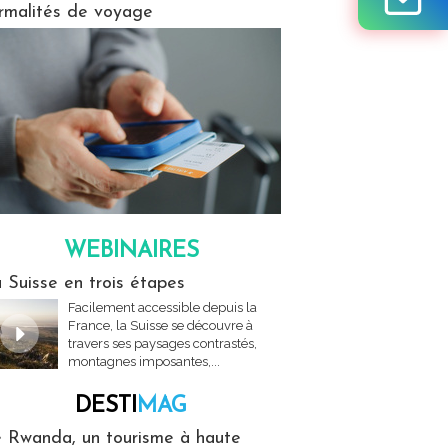
rmalités de voyage
WEBINAIRES
res
 Suisse en trois étapes
Facilement accessible depuis la
France, la Suisse se découvre à
travers ses paysages contrastés,
montagnes imposantes,...
DESTI
MAG
MAG
 Rwanda, un tourisme à haute