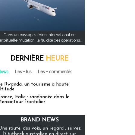
Dans un paysage aérien international en
rpétuelle mutation, la fluidité des opérations...
DERNIÈRE
HEURE
News
Les + lus
Les + commentés
e Rwanda, un tourisme à haute
ltitude
rance, Italie : randonnée dans le
ercantour frontalier
BRAND NEWS
Une route, des voix, un regard : suivez
l’Outback australien en direct sur