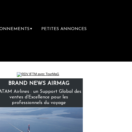
BONNEMENTS
PETITES ANNONCES
▼
ère librairie du voyage
Le groupe Sainte-
BRAND NEWS AIRMAG
ATAM Airlines : un Support Global des
ventes d’Excellence pour les
professionnels du voyage