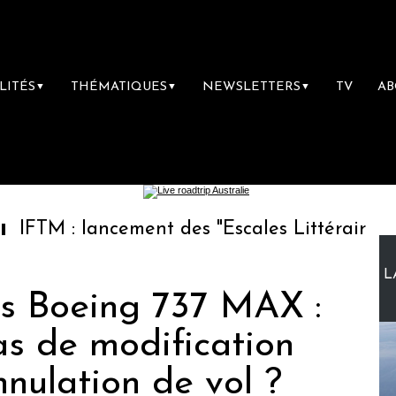
LITÉS
THÉMATIQUES
NEWSLETTERS
TV
A
▼
▼
▼
lancement des "Escales Littéraires", la premi
L
es Boeing 737 MAX :
as de modification
nnulation de vol ?