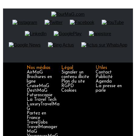
Nos médias
Légal
Utiles
AirMaG
Signaler un
Contact
Brochures en
contenu illicite
Publicité
ligne
Plan du site
Agenda
CruiseMaG
RGPD
La presse en
DestiMaG
Cookies
parle
Futuroscopie
La Travel Tech
LuxuryTravelMa
G
Partez en
France
TravelJobs
TravelManager
MaG