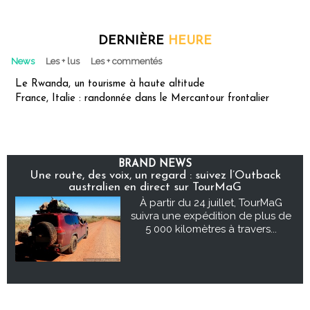
DERNIÈRE
HEURE
News
Les + lus
Les + commentés
Le Rwanda, un tourisme à haute altitude
France, Italie : randonnée dans le Mercantour frontalier
BRAND NEWS
Une route, des voix, un regard : suivez l’Outback
australien en direct sur TourMaG
À partir du 24 juillet, TourMaG
suivra une expédition de plus de
5 000 kilomètres à travers...