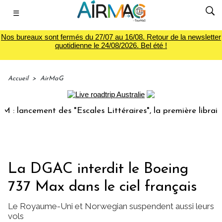
☰
Nos bureaux sont fermés du 27/07 au 16/08. Retour de la newsletter
quotidienne le 24/08/2026. Bel été !
Accueil
>
AirMaG
ncement des "Escales Littéraires", la première librairie du
La DGAC interdit le Boeing
737 Max dans le ciel français
Le Royaume-Uni et Norwegian suspendent aussi leurs
vols