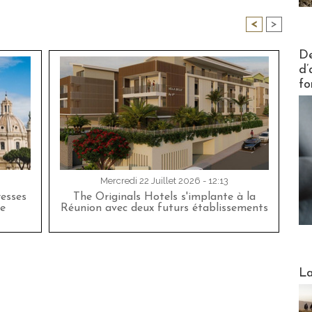
<
>
Actus V
De
d’
fo
Mercredi 22 Juillet 2026 - 12:13
esses
The Originals Hotels s'implante à la
e
Réunion avec deux futurs établissements
Webinai
La