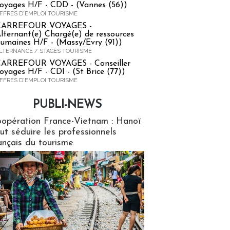
oyages H/F - CDD - (Vannes (56))
FFRES D'EMPLOI TOURISME
CARREFOUR VOYAGES -
lternant(e) Chargé(e) de ressources
umaines H/F - (Massy/Evry (91))
LTERNANCE / STAGES TOURISME
ARREFOUR VOYAGES - Conseiller
oyages H/F - CDI - (St Brice (77))
FFRES D'EMPLOI TOURISME
PUBLI-NEWS
ews
opération France-Vietnam : Hanoï
ut séduire les professionnels
ançais du tourisme