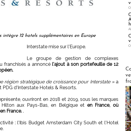
v
O
A
h
A
s intègre 12 hotels supplémentaires en Europe
C
v
O
Interstate mise sur l'Europe.
Le groupe de gestion de complexes
 ou franchisés a annoncé
l'ajout à son portefeuille de 12
Publi-n
Co
opéen.
ve
fr
 région stratégique de croissance pour Interstate »
a
t PDG d'Interstate Hotels & Resorts.
eprésente, ouvriront en 2018 et 2019, sous les marques
et Hilton aux Pays-Bas, en Belgique et
en France, où
e en France.
.
tivité : l'Ibis Budget Amsterdam City South et l'Hotel
e.