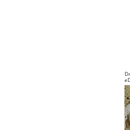
AirMa
Dr
e