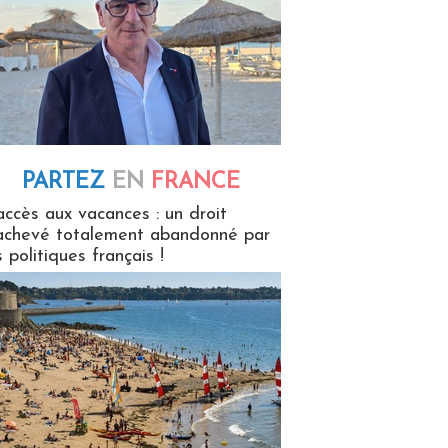
PARTEZ
EN
FRANCE
 en France
accès aux vacances : un droit
achevé totalement abandonné par
s politiques français !