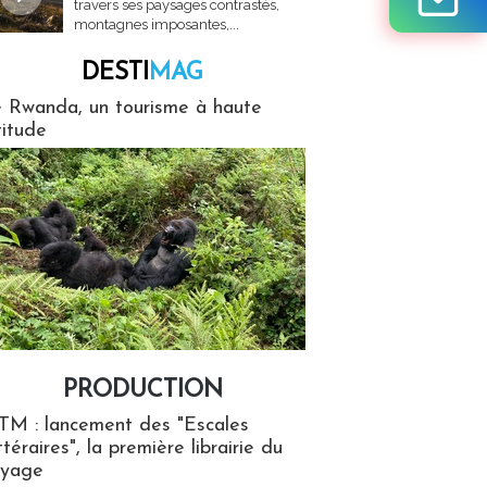
travers ses paysages contrastés,
montagnes imposantes,...
DESTI
MAG
MAG
 Rwanda, un tourisme à haute
titude
PRODUCTION
ion
TM : lancement des "Escales
ttéraires", la première librairie du
oyage