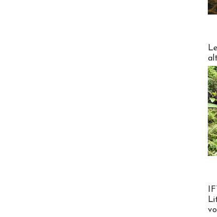
DESTI
Le
al
Product
IF
Li
v