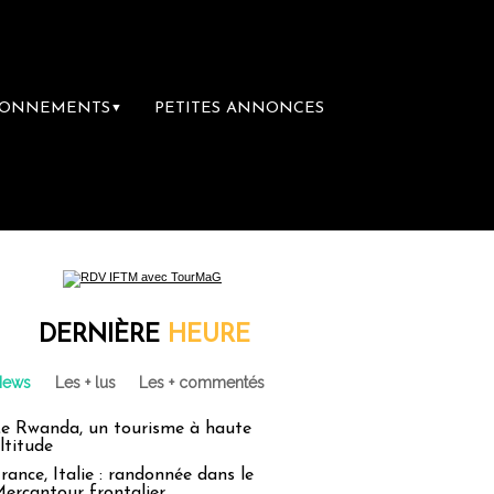
BONNEMENTS
PETITES ANNONCES
▼
ère librairie du voyage
Le groupe Sainte-C
DERNIÈRE
HEURE
News
Les + lus
Les + commentés
e Rwanda, un tourisme à haute
ltitude
rance, Italie : randonnée dans le
ercantour frontalier