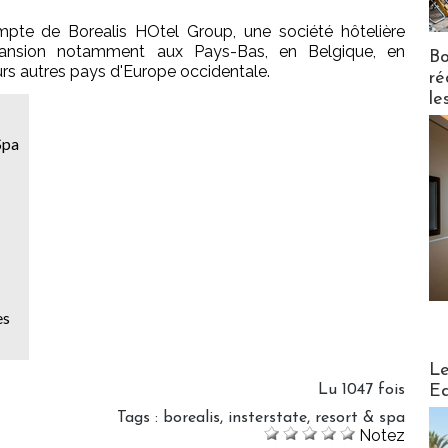
pte de Borealis HOtel Group, une société hôtelière
pansion notamment aux Pays-Bas, en Belgique, en
Bo
rs autres pays d'Europe occidentale.
ré
le
Spa
es
Distribu
Le
Ed
Lu 1047 fois
Tags
:
borealis
,
insterstate
,
resort & spa
Notez