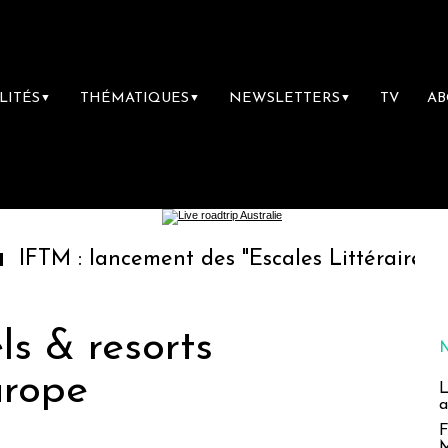
LITÉS
THÉMATIQUES
NEWSLETTERS
TV
A
▼
▼
▼
lancement des "Escales Littéraires", la premi
ls & resorts
urope
L
a
F
M