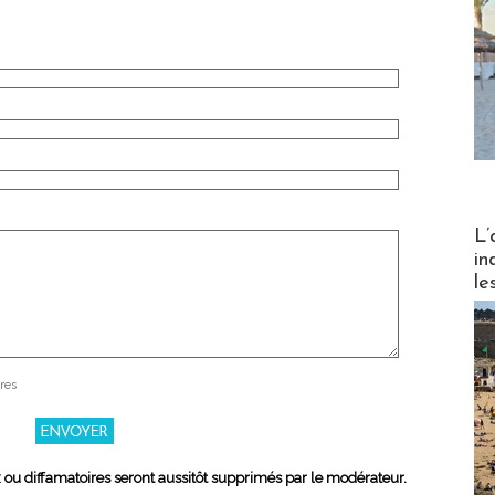
Partez
L’
in
le
res
x ou diffamatoires seront aussitôt supprimés par le modérateur.