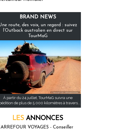
BRAND NEWS
Une route, des voix, un regard : suivez
l’Outback australien en direct sur
TourMaG
À partir du 24 juillet, TourMaG suivra une
pédition de plus de 5 000 kilomètres à travers...
LES
ANNONCES
ARREFOUR VOYAGES - Conseiller