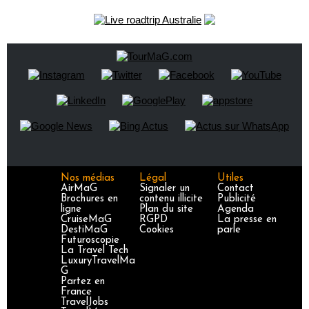
Nos médias
Légal
Utiles
AirMaG
Signaler un
Contact
Brochures en
contenu illicite
Publicité
ligne
Plan du site
Agenda
CruiseMaG
RGPD
La presse en
DestiMaG
Cookies
parle
Futuroscopie
La Travel Tech
LuxuryTravelMa
G
Partez en
France
TravelJobs