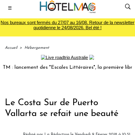
☰
Nos bureaux sont fermés du 27/07 au 16/08. Retour de la newsletter
quotidienne le 24/08/2026. Bel été !
Accueil
>
Hébergement
 lancement des "Escales Littéraires", la première librairie 
Le Costa Sur de Puerto
Vallarta se refait une beauté
Rédigé par
La Rédaction
le Vendredi 9 Février 2018 à 10:51