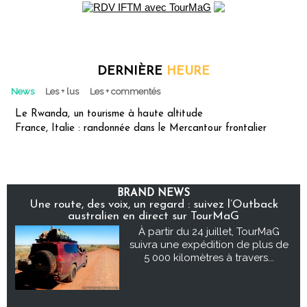
DERNIÈRE
HEURE
News
Les + lus
Les + commentés
Le Rwanda, un tourisme à haute altitude
France, Italie : randonnée dans le Mercantour frontalier
BRAND NEWS
Une route, des voix, un regard : suivez l’Outback
australien en direct sur TourMaG
À partir du 24 juillet, TourMaG
suivra une expédition de plus de
5 000 kilomètres à travers...