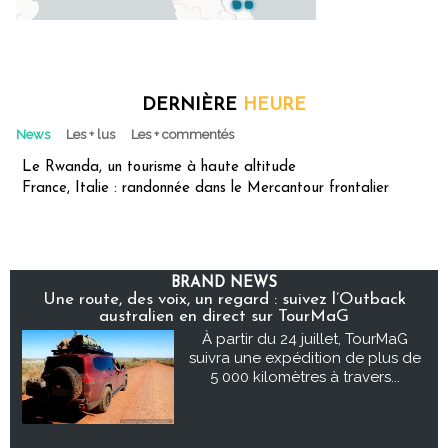
DERNIÈRE
HEURE
News
Les + lus
Les + commentés
Le Rwanda, un tourisme à haute altitude
France, Italie : randonnée dans le Mercantour frontalier
BRAND NEWS
Une route, des voix, un regard : suivez l’Outback
australien en direct sur TourMaG
À partir du 24 juillet, TourMaG
suivra une expédition de plus de
5 000 kilomètres à travers...