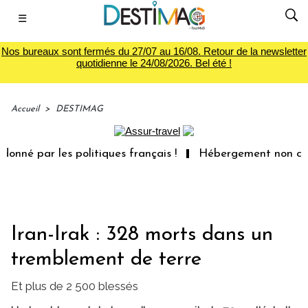
☰
Nos bureaux sont fermés du 27/07 au 16/08. Retour de la newsletter
quotidienne le 24/08/2026. Bel été !
Accueil
>
DESTIMAG
né par les politiques français !
Hébergement non confor
Iran-Irak : 328 morts dans un
tremblement de terre
Et plus de 2 500 blessés