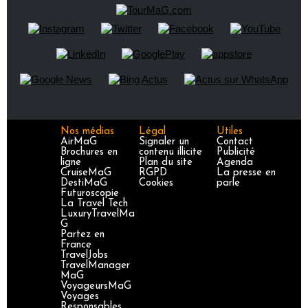
Nos médias
Légal
Utiles
AirMaG
Signaler un
Contact
Brochures en
contenu illicite
Publicité
ligne
Plan du site
Agenda
CruiseMaG
RGPD
La presse en
DestiMaG
Cookies
parle
Futuroscopie
La Travel Tech
LuxuryTravelMa
G
Partez en
France
TravelJobs
TravelManager
MaG
VoyageursMaG
Voyages
Responsables