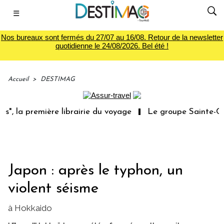
☰
Nos bureaux sont fermés du 27/07 au 16/08. Retour de la newsletter
quotidienne le 24/08/2026. Bel été !
Accueil
>
DESTIMAG
", la première librairie du voyage
Le groupe Sainte-Clai
Japon : après le typhon, un
violent séisme
à Hokkaido