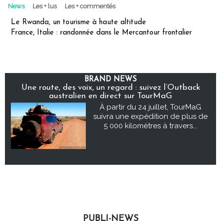
News
Les + lus
Les + commentés
Le Rwanda, un tourisme à haute altitude
France, Italie : randonnée dans le Mercantour frontalier
BRAND NEWS
Une route, des voix, un regard : suivez l’Outback
australien en direct sur TourMaG
À partir du 24 juillet, TourMaG
suivra une expédition de plus de
5 000 kilomètres à travers...
PUBLI-NEWS