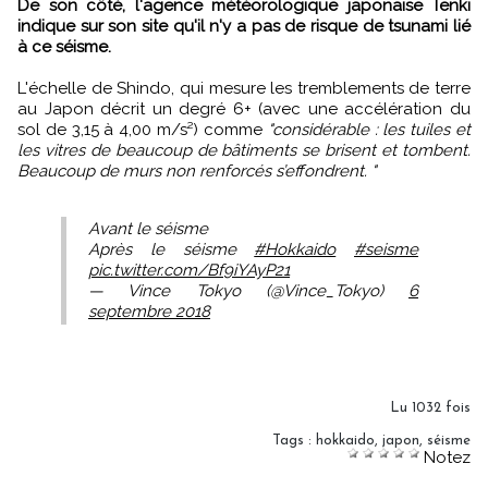
De son côté, l'agence météorologique japonaise Tenki
indique sur son site qu'il n'y a pas de risque de tsunami lié
à ce séisme.
L'échelle de Shindo, qui mesure les tremblements de terre
au Japon décrit un degré 6+ (avec une accélération du
sol de 3,15 à 4,00 m/s²) comme
"considérable : les tuiles et
les vitres de beaucoup de bâtiments se brisent et tombent.
Beaucoup de murs non renforcés s’effondrent. "
Avant le séisme
Après le séisme
#Hokkaido
#seisme
pic.twitter.com/Bf9iYAyP21
— Vince Tokyo (@Vince_Tokyo)
6
septembre 2018
Lu 1032 fois
Tags
:
hokkaido
,
japon
,
séisme
Notez