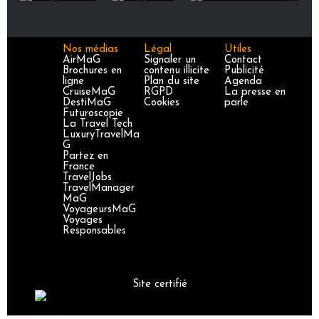
Nos médias
Légal
Utiles
AirMaG
Signaler un
Contact
Brochures en
contenu illicite
Publicité
ligne
Plan du site
Agenda
CruiseMaG
RGPD
La presse en
DestiMaG
Cookies
parle
Futuroscopie
La Travel Tech
LuxuryTravelMa
G
Partez en
France
TravelJobs
TravelManager
MaG
VoyageursMaG
Voyages
Responsables
Site certifié