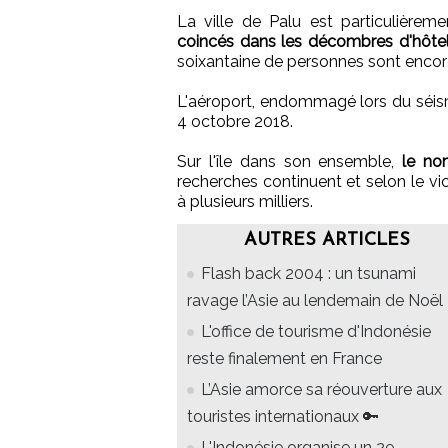
La ville de Palu est particulièrem
coincés dans les décombres d'hôtels
soixantaine de personnes sont encore
L'aéroport, endommagé lors du séis
4 octobre 2018.
Sur l'île dans son ensemble,
le no
recherches continuent et selon le vice
à plusieurs milliers.
AUTRES ARTICLES
Flash back 2004 : un tsunami
ravage l’Asie au lendemain de Noël
L'office de tourisme d'Indonésie
reste finalement en France
L’Asie amorce sa réouverture aux
touristes internationaux 🔑
L'Indonésie organise un 2e