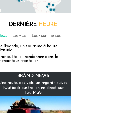
DERNIÈRE
HEURE
News
Les + lus
Les + commentés
e Rwanda, un tourisme à haute
ltitude
rance, Italie : randonnée dans le
ercantour frontalier
BRAND NEWS
Une route, des voix, un regard : suivez
l’Outback australien en direct sur
TourMaG