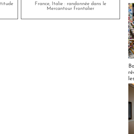
titude
France, Italie : randonnée dans le
Mercantour frontalier
Bo
ré
le