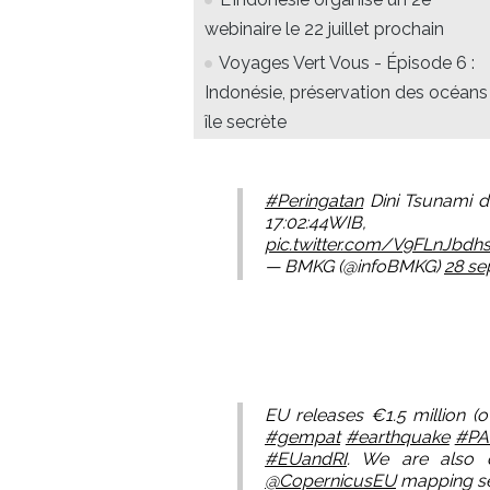
webinaire le 22 juillet prochain
Voyages Vert Vous - Épisode 6 :
Indonésie, préservation des océans
île secrète
#Peringatan
Dini Tsunami 
17:02:44WIB, Lok:
pic.twitter.com/V9FLnJbdh
— BMKG (@infoBMKG)
28 se
EU releases €1.5 million (o
#gempat
#earthquake
#PA
#EUandRI
. We are also 
@CopernicusEU
mapping se