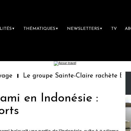
LITÉS
THÉMATIQUES
NEWSLETTERS
TV
A
▼
▼
▼
e
Le groupe Sainte-Claire rachète Eden T
ami en Indonésie :
orts