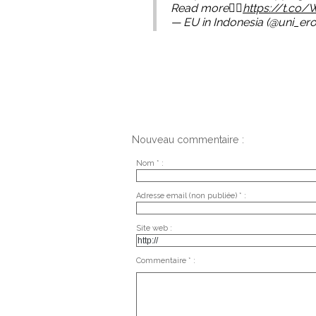
Read more👇🏾
https://t.co
— EU in Indonesia (@uni_er
Nouveau commentaire :
Nom * :
Adresse email (non publiée) * :
Site web :
Commentaire * :