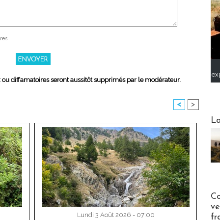
res
ex
x ou diffamatoires seront aussitôt supprimés par le modérateur.
<
>
Webinai
La
Publi-n
Co
ve
Lundi 3 Août 2026 - 07:00
fr