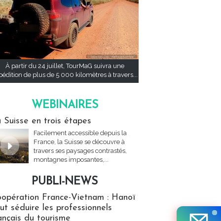
À partir du 24 juillet, TourMaG suivra une
pédition de plus de 5 000 kilomètres à travers...
WEBINAIRES
res
 Suisse en trois étapes
Facilement accessible depuis la
France, la Suisse se découvre à
travers ses paysages contrastés,
montagnes imposantes,...
PUBLI-NEWS
ews
opération France-Vietnam : Hanoï
ut séduire les professionnels
ançais du tourisme