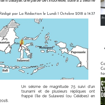
mi balayait une partie de l'Indonésie, suite à 2 séisme
Rédigé par
La Rédaction
le Lundi 1 Octobre 2018 à 14:37
Pr
Communi
Co
Ca
to
Un séisme de magnitude 7,5 suivi d'un
tsunami et de plusieurs répliques ont
frappé l'île de Sulawesi (ou Célèbes) en
2018.