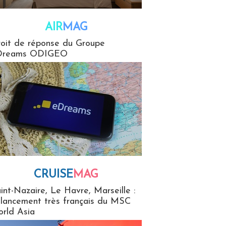
AIR
MAG
G
oit de réponse du Groupe
Dreams ODIGEO
CRUISE
MAG
MaG
int-Nazaire, Le Havre, Marseille :
 lancement très français du MSC
rld Asia