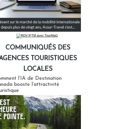
ésent sur le marché de la mobilité internationale
depuis plus de vingt ans, Assur-Travel s'est...
COMMUNIQUÉS DES
AGENCES TOURISTIQUES
LOCALES
qués des agences touristiques locales
mment l’IA de Destination
nada booste l’attractivité
uristique