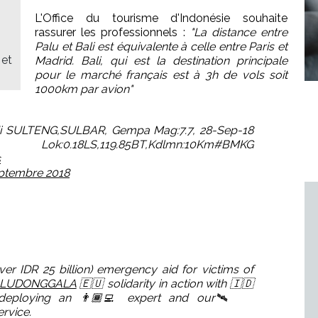
L'Office du tourisme d'Indonésie souhaite
rassurer les professionnels :
"La distance entre
Palu et Bali est équivalente à celle entre Paris et
 et
Madrid. Bali, qui est la destination principale
pour le marché français est à 3h de vols soit
1000km par avion"
di SULTENG,SULBAR, Gempa Mag:7.7, 28-Sep-18
0.18LS,119.85BT,Kdlmn:10Km#BMKG
s
ptembre 2018
ver IDR 25 billion) emergency aid for victims of
LUDONGGALA
🇪🇺 solidarity in action with 🇮🇩
deploying an 👨🏾‍💻 expert and our🛰️
rvice.