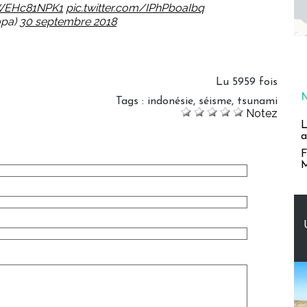
/WEHc81NPK1
pic.twitter.com/IPhPboaIbq
opa)
30 septembre 2018
Lu 5959 fois
Tags
:
indonésie
,
séisme
,
tsunami
Notez
L
a
F
M