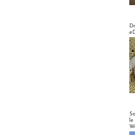
AirMa
Dr
e
Cruise
Sa
le
Wo