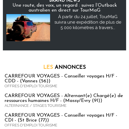
BRAND NEWS
Une route, des voix, un regard : suivez l’Outback
australien en direct sur TourMaG
À partir du 24 juillet, TourMaG
suivra une expédition de plus de
5 000 kilomètres à travers...
LES
ANNONCES
CARREFOUR VOYAGES - Conseiller voyages H/F -
CDD - (Vannes (56))
OFFRES D'EMPLOI TOURISME
CARREFOUR VOYAGES - Alternant(e) Chargé(e) de
ressources humaines H/F - (Massy/Evry (91))
ALTERNANCE / STAGES TOURISME
CARREFOUR VOYAGES - Conseiller voyages H/F -
CDI - (St Brice (77))
OFFRES D'EMPLOI TOURISME