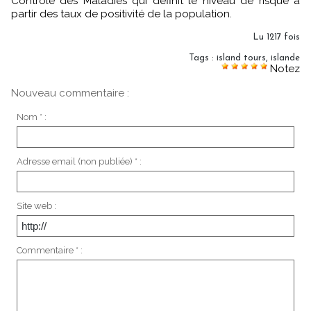
Contrôle des Maladies qui définit le niveau de risque à
partir des taux de positivité de la population.
Lu 1217 fois
Tags
:
island tours
,
islande
Notez
Nouveau commentaire :
Nom * :
Adresse email (non publiée) * :
Site web :
Commentaire * :