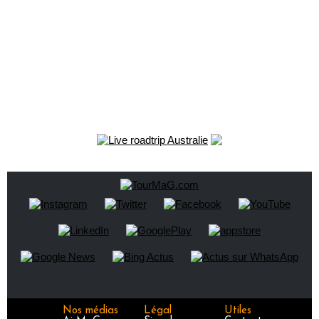
Nos médias
Légal
Utiles