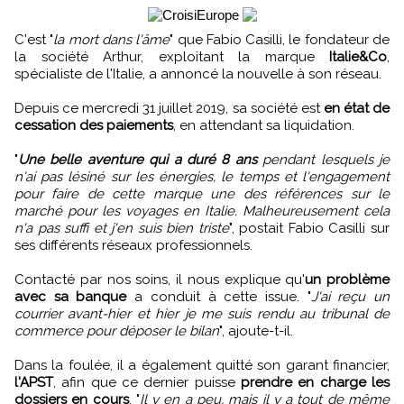
C'est "
la mort dans l'âme
" que Fabio Casilli, le fondateur de
la société Arthur, exploitant la marque
Italie&Co
,
spécialiste de l'Italie, a annoncé la nouvelle à son réseau.
Depuis ce mercredi 31 juillet 2019, sa société est
en état de
cessation des paiements
, en attendant sa liquidation.
"
Une belle aventure qui a duré 8 ans
pendant lesquels je
n'ai pas lésiné sur les énergies, le temps et l'engagement
pour faire de cette marque une des références sur le
marché pour les voyages en Italie. Malheureusement cela
n'a pas suffi et j'en suis bien triste
", postait Fabio Casilli sur
ses différents réseaux professionnels.
Contacté par nos soins, il nous explique qu'
un problème
avec sa banque
a conduit à cette issue. "
J'ai reçu un
courrier avant-hier et hier je me suis rendu au tribunal de
commerce pour déposer le bilan
", ajoute-t-il.
Dans la foulée, il a également quitté son garant financier,
l'APST
, afin que ce dernier puisse
prendre en charge les
dossiers en cours
. "
Il y en a peu, mais il y a tout de même