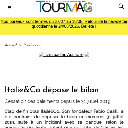
☰
Nos bureaux sont fermés du 27/07 au 16/08. Retour de la newsletter
quotidienne le 24/08/2026. Bel été !
Accueil
>
Production
Italie&Co dépose le bilan
Cessation des paiements depuis le 31 juillet 2019
Clap de fin pour Italie&Co. Son fondateur, Fabio Casilli, a
été contraint de déposer le bilan ce mercredi 31 juillet
2019, suite à un incident avec sa banque, selon le
voyagiste, qui tente, autant que possible, de "sauver les