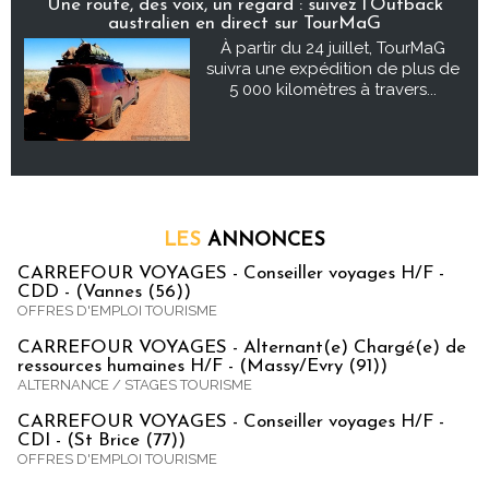
Une route, des voix, un regard : suivez l’Outback
australien en direct sur TourMaG
À partir du 24 juillet, TourMaG
suivra une expédition de plus de
5 000 kilomètres à travers...
LES
ANNONCES
CARREFOUR VOYAGES - Conseiller voyages H/F -
CDD - (Vannes (56))
OFFRES D'EMPLOI TOURISME
CARREFOUR VOYAGES - Alternant(e) Chargé(e) de
ressources humaines H/F - (Massy/Evry (91))
ALTERNANCE / STAGES TOURISME
CARREFOUR VOYAGES - Conseiller voyages H/F -
CDI - (St Brice (77))
OFFRES D'EMPLOI TOURISME