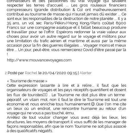
connaisseurs et des passionnés du vrai voyage qui savaient
respecter les terres d'accueil ... Les gros rouleaux financiers
compresseurs (grande distribution & Co) ont malheureusement
contribué au tourisme de masse qui n'aurait jamais dû exister ... Ce
sont eux les responsables de la destruction de notre planète ... Il y a
35 ans, un vol sec Paris/Pékin//Hong Kong/Paris coûtait 8900
Francs sur une compagnie asiatique et il fallait beaucoup produire
et travailler pour se l'offrir. Espérons redonner la vraie valeur aux
choses pour avoir un autre regard sur le voyage et militons pour
une limitation du trafic aérien et maritime et aussi par la même
occasion pour la fin des guerres illégales ... Voyager moins et mieux
être ... Un jour, peut-être, vous remercierez Covid d'être passé par là
!
http://www.mouvancevoyages.com
2.
Posté par
Rachel
le 20/04/2020 09:15
|
Alerter
« Tourisme de masse »
Cette expression lassante à lire et à relire... il faut que les
organisateurs de voyages et les pays réceptifs quantifient et dosent
les flux de touristes🤷‍♀️. Le Tourisme ne doit plus être un terme
péjoratif, un vilain mot, non il faut le dire le Tourisme est tout une
économie et nous enrichie tous humainement😉.Que l'on me cite
un lieux où un endroit, une rencontre humaine au retour d’un
voyage qui ne vous a pas touché, ému.
Arrêtez de tout vouloir changer vous avez déjà les lieux, les
structures, les moyens de transport il vous suffit de les manager de
façons responsables, afin que le nom Tourisme ne soit plus associé
à des qualificatifs négatifs.