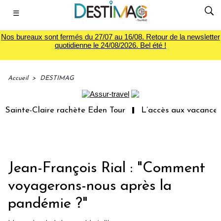
☰
Nos bureaux sont fermés du 27/07 au 16/08. Retour de la newsletter
quotidienne le 24/08/2026. Bel été !
Accueil
>
DESTIMAG
inte-Claire rachète Eden Tour
L’accès aux vacances : un
Jean-François Rial : "Comment
voyagerons-nous après la
pandémie ?"