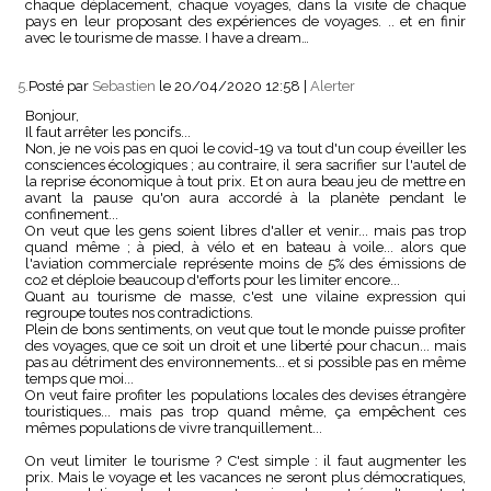
chaque déplacement, chaque voyages, dans la visite de chaque
pays en leur proposant des expériences de voyages. .. et en finir
avec le tourisme de masse. I have a dream…
5.
Posté par
Sebastien
le 20/04/2020 12:58
|
Alerter
Bonjour,
Il faut arrêter les poncifs...
Non, je ne vois pas en quoi le covid-19 va tout d'un coup éveiller les
consciences écologiques ; au contraire, il sera sacrifier sur l'autel de
la reprise économique à tout prix. Et on aura beau jeu de mettre en
avant la pause qu'on aura accordé à la planète pendant le
confinement...
On veut que les gens soient libres d'aller et venir... mais pas trop
quand même ; à pied, à vélo et en bateau à voile... alors que
l'aviation commerciale représente moins de 5% des émissions de
co2 et déploie beaucoup d'efforts pour les limiter encore...
Quant au tourisme de masse, c'est une vilaine expression qui
regroupe toutes nos contradictions.
Plein de bons sentiments, on veut que tout le monde puisse profiter
des voyages, que ce soit un droit et une liberté pour chacun... mais
pas au détriment des environnements... et si possible pas en même
temps que moi...
On veut faire profiter les populations locales des devises étrangère
touristiques... mais pas trop quand même, ça empêchent ces
mêmes populations de vivre tranquillement...
On veut limiter le tourisme ? C'est simple : il faut augmenter les
prix. Mais le voyage et les vacances ne seront plus démocratiques,