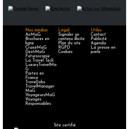
Nos médias
Légal
Utiles
AirMaG
Signaler un
Contact
Brochures en
contenu illicite
Publicité
ligne
Plan du site
Agenda
CruiseMaG
RGPD
La presse en
DestiMaG
Cookies
parle
Futuroscopie
La Travel Tech
LuxuryTravelMa
G
Partez en
France
TravelJobs
TravelManager
MaG
VoyageursMaG
Voyages
Responsables
Site certifié