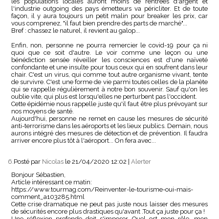
les populations locales auront moins de rentrées d'argent et
l'industrie outgoing des pays émetteurs va péricliter. Et de toute
façon, il y aura toujours un petit malin pour breaker les prix, car
vous comprenez, "il faut bien prendre des parts de marché"...
Bref : chassez le naturel, il revient au galop...
Enfin, non, personne ne pourra remercier le covid-19 pour ça ni
quoi que ce soit d'autre. Le voir comme une leçon ou une
bénédiction sensée réveiller les consciences est d'une naïveté
confondante et une insulte pour tous ceux qui en soufrent dans leur
chair. C'est un virus, qui comme tout autre organisme vivant, tente
de survivre. C'est une forme de vie parmi toutes celles de la planète
qui se rappelle régulièrement à notre bon souvenir. Sauf qu'on les
oublie vite, qui plus est lorsqu'elles ne perturbent pas l'occident.
Cette épidémie nous rappelle juste qu'il faut être plus prévoyant sur
nos moyens de santé.
Aujourd'hui, personne ne remet en cause les mesures de sécurité
anti-terrorisme dans les aéroports et les lieux publics. Demain, nous
aurons intégré des mesures de détection et de prévention. Il faudra
arriver encore plus tôt à l'aéroport... On fera avec...
6.
Posté par
Nicolas
le 21/04/2020 12:02
|
Alerter
Bonjour Sébastien,
Article intéressant ce matin:
https://www.tourmag.com/Reinventer-le-tourisme-oui-mais-
comment_a103285.html
Cette crise dramatique ne peut pas juste nous laisser des mesures
de sécurités encore plus drastiques qu'avant .Tout ça juste pour ça !
Une réflexion profonde doit s'imposer. Quel est mon rôle, mon