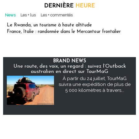
DERNIÈRE
HEURE
News
Les + lus
Les + commentés
Le Rwanda, un tourisme à haute altitude
France, Italie : randonnée dans le Mercantour frontalier
BRAND NEWS
Une route, des voix, un regard : suivez l’Outback
australien en direct sur TourMaG
À partir du 24 juillet, TourMaG
suivra une expédition de plus de
5 000 kilomètres à travers...