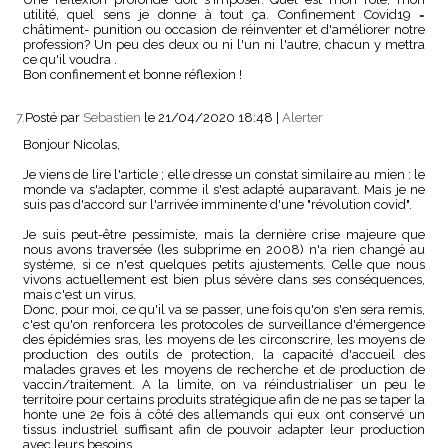
utilité, quel sens je donne à tout ça. Confinement Covid19 =
châtiment- punition ou occasion de réinventer et d'améliorer notre
profession? Un peu des deux ou ni l'un ni l'autre, chacun y mettra
ce qu'il voudra .
Bon confinement et bonne réflexion !
7.
Posté par
Sebastien
le 21/04/2020 18:48
|
Alerter
Bonjour Nicolas,
Je viens de lire l'article ; elle dresse un constat similaire au mien : le
monde va s'adapter, comme il s'est adapté auparavant. Mais je ne
suis pas d'accord sur l'arrivée imminente d'une "révolution covid".
Je suis peut-être pessimiste, mais la dernière crise majeure que
nous avons traversée (les subprime en 2008) n'a rien changé au
système, si ce n'est quelques petits ajustements. Celle que nous
vivons actuellement est bien plus sévère dans ses conséquences,
mais c'est un virus.
Donc, pour moi, ce qu'il va se passer, une fois qu'on s'en sera remis,
c'est qu'on renforcera les protocoles de surveillance d'émergence
des épidémies sras, les moyens de les circonscrire, les moyens de
production des outils de protection, la capacité d'accueil des
malades graves et les moyens de recherche et de production de
vaccin/traitement. A la limite, on va réindustrialiser un peu le
territoire pour certains produits stratégique afin de ne pas se taper la
honte une 2e fois à côté des allemands qui eux ont conservé un
tissus industriel suffisant afin de pouvoir adapter leur production
avec leurs besoins.