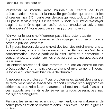
Donc oui, tout ça pour ça.
Réinventer le monde, avec l'humain au centre de toute
préoccupation ? Ce serait la nouvelle génération qui prendrait les
choses en main ? On parle bien de celle qui veut tout, tout de suite ?
Qui passe sa vie à réagir sur les réseaux sociaux plutôt qu'à essayer
d'agir ? La même qui se "selfie" et qui ensuite va suivre des
"influenceurs" ? Moi je veux bien, mais j'y crois moyen...
Réinventer le tourisme ? Pourquoi pas... Mais restons lucide.
Il y aura toujours des voyages et des voyageurs qui seront prêt à
payer le prix de l'expertise.
Et il y aura toujours du tourisme et des touristes qui chercherons la
bonne affaire, la promo, la dernière minute. Parce que c'est de la
consommation. Donc à partir de là, c'est l'offre et la demande, la
concurrence, la pression sur les prix, puis sur les marges, puis sur
les salaires.
On entend souvent : "il faut remettre le client au centre de nos
préoccupations". L'humain, c'est le client, et inversement. Et donc,
la logique du chiffre est bien celle de l'humain.
Améliorer notre profession ? Les problèmes existaient déjà avant et
se retrouvent même exacerbés (rapports prod/distrib, rapport cies
aériennes/prod/distrib, entre autres...). Si déjà on arrivait à assainir
ces rapports, avant même de réinventer la roue, ce serait pas mal,
mais je n'y crois guère.
Pendant les semaines et mois qui viennent, on va s'abreuver de
belles paroles et on se réveillera dans un an avec une belle gueule
de bois...