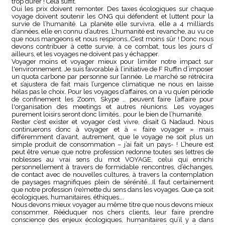
trop durer ! Cela suffit.
Oui les prix doivent remonter. Des taxes écologiques sur chaque
voyage doivent soutenir les ONG qui défendent et luttent pour la
survie de l’humanité. La planète elle survivra, elle a 4 milliards
d’années, elle en connu d’autres. L’humanité est revanche, au vu ce
que nous mangeons et nous respirons…C’est moins sûr ! Donc nous
devons contribuer à cette survie, à ce combat, tous les jours d’
ailleurs, et les voyages ne doivent pas y échapper.
Voyager moins et voyager mieux pour limiter notre impact sur
l'environnement. Je suis favorable à l’initiative de F Ruffin d’imposer
un quota carbone par personne sur l’année. Le marché se rétrécira
et s’ajustera de fait mais l’urgence climatique ne nous en laisse
hélas pas le choix. Pour les voyages d’affaires, on a vu qu’en période
de confinement les Zoom, Skype .. peuvent faire l’affaire pour
l'organisation des meetings et autres réunions. Les voyages
purement loisirs seront donc limités.. pour le bien de l’humanité.
Rester c’est exister et voyager c’est vivre, disait G Nadaud. Nous
continuerons donc à voyager et à « faire voyager » mais
différemment d’avant, autrement, que le voyage ne soit plus un
simple produit de consommation – j’ai fait un pays- ! L’heure est
peut être venue que notre profession redonne toutes ses lettres de
noblesses au vrai sens du mot VOYAGE, celui qui enrichi
personnellement à travers de formidable rencontres, d’échanges,
de contact avec de nouvelles cultures, à travers la contemplation
de paysages magnifiques plein de sérénité….Il faut certainement
que notre profession (re)mette du sens dans les voyages. Que ça soit
écologiques, humanitaires, éthiques….
Nous devons mieux voyager au même titre que nous devons mieux
consommer. Rééduquer nos chers clients, leur faire prendre
conscience des enjeux écologiques, humanitaires qu’il y a dans