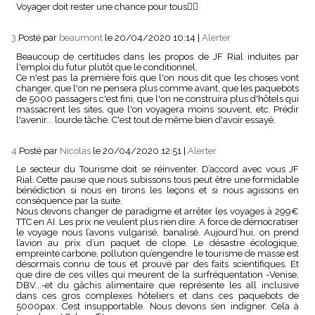
Voyager doit rester une chance pour tous🙋‍♀️
3.
Posté par
beaumont
le 20/04/2020 10:14
|
Alerter
Beaucoup de certitudes dans les propos de JF Rial induites par
l'emploi du futur plutôt que le conditionnel.
Ce n'est pas la première fois que l'on nous dit que les choses vont
changer, que l'on ne pensera plus comme avant, que les paquebots
de 5000 passagers c'est fini, que l'on ne construira plus d'hôtels qui
massacrent les sites, que l'on voyagera moins souvent, etc. Prédir
l'avenir... lourde tâche. C'est tout de même bien d'avoir essayé.
4.
Posté par
Nicolas
le 20/04/2020 12:51
|
Alerter
Le secteur du Tourisme doit se réinventer. D’accord avec vous JF
Rial. Cette pause que nous subissons tous peut être une formidable
bénédiction si nous en tirons les leçons et si nous agissons en
conséquence par la suite.
Nous devons changer de paradigme et arrêter les voyages à 299€
TTC en AI. Les prix ne veulent plus rien dire. A force de démocratiser
le voyage nous l’avons vulgarisé, banalisé. Aujourd’hui, on prend
l’avion au prix d’un paquet de clope. Le désastre écologique,
empreinte carbone, pollution qu’engendre le tourisme de masse est
désormais connu de tous et prouvé par des faits scientifiques. Et
que dire de ces villes qui meurent de la surfréquentation -Venise,
DBV...-et du gâchis alimentaire que représente les all inclusive
dans ces gros complexes hôteliers et dans ces paquebots de
5000pax. C’est insupportable. Nous devons s’en indigner. Cela à