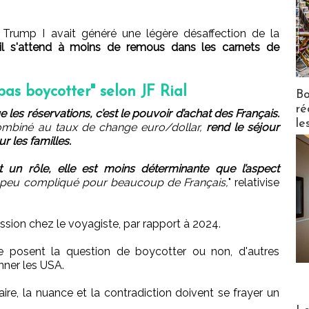
Trump I avait généré une légère désaffection de la
 il s'attend à moins de remous dans les carnets de
pas boycotter" selon JF Rial
Bo
ré
 les réservations, c’est le pouvoir d’achat des Français.
le
combiné au taux de change euro/dollar,
rend le séjour
ur les familles.
t un rôle, elle est moins déterminante que l’aspect
un peu compliqué pour beaucoup de Français,
" relativise
ession chez le voyagiste, par rapport à 2024.
e posent la question de boycotter ou non, d'autres
nner les USA.
re, la nuance et la contradiction doivent se frayer un
Distribu