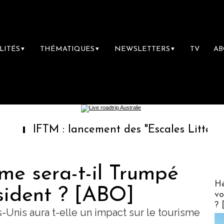
LITÉS
THÉMATIQUES
NEWSLETTERS
TV
A
▼
▼
▼
TM : lancement des "Escales Littéraires", la 
sme sera-t-il Trumpé
CLUB 
Hé
sident ? [ABO]
vo
? 
-Unis aura t-elle un impact sur le tourisme