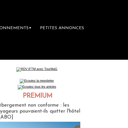
BONNEMENTS
PETITES ANNONCES
▼
première librairie du voyage
Le groupe Sai
PREMIUM
ABONNES
bergement non conforme : les
yageurs pouvaient-ils quitter l'hôtel
[ABO]