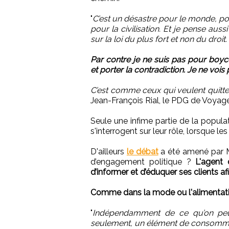
"
C’est un désastre pour le monde, po
pour la civilisation. Et je pense au
sur la loi du plus fort et non du droit.
Par contre je ne suis pas pour boycot
et porter la contradiction. Je ne vois 
C’est comme ceux qui veulent quitter
Jean-François Rial, le PDG de Voyag
Seule une infime partie de la popula
s'interrogent sur leur rôle, lorsque le
D'ailleurs
le débat
a été amené par My
d’engagement politique ?
L'agent 
d’informer et d’éduquer ses clients af
Comme dans la mode ou l'alimentatio
"
Indépendamment de ce qu’on peut
seulement, un élément de consomma