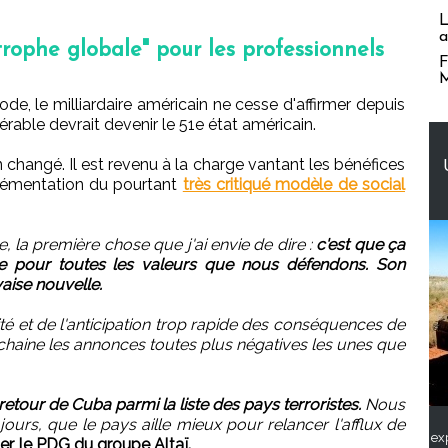
L
a
rophe globale" pour les professionnels
F
M
de, le milliardaire américain ne cesse d'affirmer depuis
'érable devrait devenir le 51e état américain.
ien changé. Il est revenu à la charge vantant les bénéfices
plémentation du pourtant
très critiqué modèle de social
 la première chose que j'ai envie de dire :
c'est que ça
le pour toutes les valeurs que nous défendons. Son
aise nouvelle.
ité et de l'anticipation trop rapide des conséquences de
chaine les annonces toutes plus négatives les unes que
 retour de Cuba parmi la liste des pays terroristes.
Nous
urs, que le pays aille mieux pour relancer l'afflux de
ex
r, le PDG du groupe Altaï.