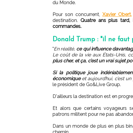
du Monde.
Pour son concurrent,
Xavier Obert,
destination.
Quatre ans plus tard,
commandes.
Donald Trump : "il ne faut 
"
En réalité,
ce qui influence davantage
Le coût de la vie aux États-Unis, 
plus cher, et ça, c’est un vrai sujet po
Si la politique joue indéniablemen
économique
et aujourd’hui, c’est 
le président de Go&Live Group.
D'ailleurs la destination est en progr
Et alors que certains voyageurs s
patrons militent pour ne pas abando
Dans un monde de plus en plus binai
chemin.