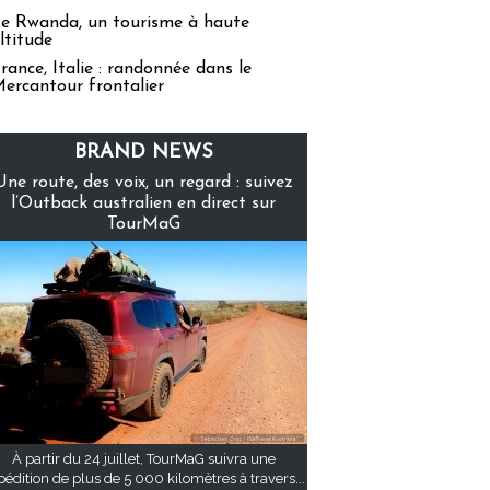
e Rwanda, un tourisme à haute
ltitude
rance, Italie : randonnée dans le
ercantour frontalier
BRAND NEWS
Une route, des voix, un regard : suivez
l’Outback australien en direct sur
TourMaG
À partir du 24 juillet, TourMaG suivra une
pédition de plus de 5 000 kilomètres à travers...