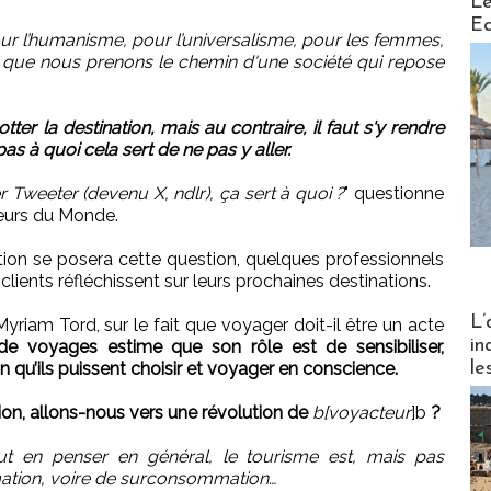
Le
Ed
ur l’humanisme, pour l’universalisme, pour les femmes,
ssi que nous prenons le chemin d'une société qui repose
ter la destination, mais au contraire, il faut s'y rendre
pas à quoi cela sert de ne pas y aller.
 Tweeter (devenu X, ndlr), ça sert à quoi ?
" questionne
eurs du Monde.
tion se posera cette question, quelques professionnels
s clients réfléchissent sur leurs prochaines destinations.
Partez
L’
riam Tord, sur le fait que voyager doit-il être un acte
in
de voyages estime que son rôle est de sensibiliser,
le
in qu’ils puissent choisir et voyager en conscience.
n, allons-nous vers une révolution de
b[voyacteur
]b
?
 en penser en général, le tourisme est, mais pas
tion, voire de surconsommation…