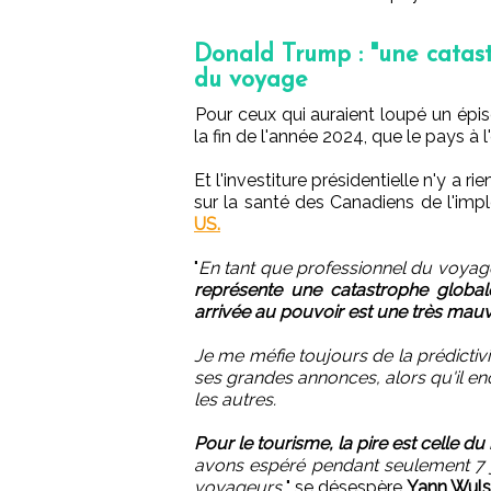
Donald Trump : "une catast
du voyage
Pour ceux qui auraient loupé un épiso
la fin de l'année 2024, que le pays à l
Et l'investiture présidentielle n'y a r
sur la santé des Canadiens de l'im
US.
"
En tant que professionnel du voyage,
représente une catastrophe globa
arrivée au pouvoir est une très mauv
Je me méfie toujours de la prédictiv
ses grandes annonces, alors qu'il en
les autres.
Pour le tourisme, la pire est celle du
avons espéré pendant seulement 7 jo
voyageurs,
" se désespère
Yann Wulse