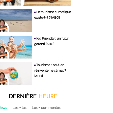
Le tourisme climatique
existe-t-il ? [ABO]
Kid Friendly : un futur
garanti [ABO]
Tourisme : peut-on
réinventer le climat ?
[ABO]
DERNIÈRE
HEURE
News
Les + lus
Les + commentés