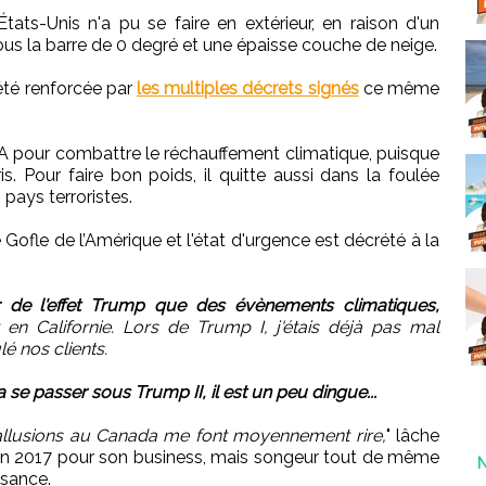
tats-Unis n'a pu se faire en extérieur, en raison d'un
s la barre de 0 degré et une épaisse couche de neige.
 été renforcée par
les multiples décrets signés
ce même
SA pour combattre le réchauffement climatique, puisque
is. Pour faire bon poids, il quitte aussi dans la foulée
 pays terroristes.
Gofle de l’Amérique et l'état d'urgence est décrété à la
ur de l'effet Trump que des évènements climatiques,
en Californie. Lors de Trump I, j'étais déjà pas mal
é nos clients.
a se passer sous Trump II, il est un peu dingue...
 allusions au Canada me font moyennement rire,
" lâche
en 2017 pour son business, mais songeur tout de même
ssance.