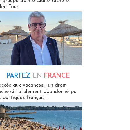
 groupe Sainte-Claire rachète
en Tour
PARTEZ
EN
FRANCE
 en France
accès aux vacances : un droit
achevé totalement abandonné par
s politiques français !