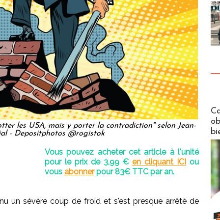
Futuros
Ca
ob
cotter les USA, mais y porter la contradiction" selon Jean-
bi
ial - Depositphotos @rogistok
Vous pouvez acheter cet article à l'unité
pour le prix de 3,99 €
en cliquant ICI
ou
vous
abonner
pour 83€ TTC par an.
nu un sévère coup de froid et s'est presque arrêté de