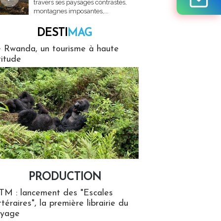
travers ses paysages contrastés,
montagnes imposantes,...
DESTI
MAG
MAG
 Rwanda, un tourisme à haute
titude
PRODUCTION
ion
TM : lancement des "Escales
ttéraires", la première librairie du
oyage