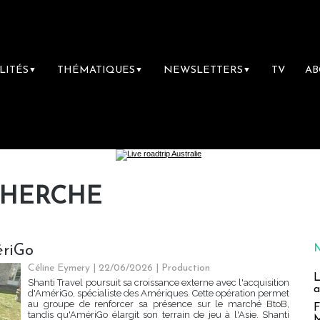
LITÉS
THÉMATIQUES
NEWSLETTERS
TV
A
▼
▼
▼
CHERCHE
ériGo
Céline Eymery
| 22/06/2026
|
Production
L
Shanti Travel poursuit sa croissance externe avec l'acquisition
a
d'AmériGo, spécialiste des Amériques. Cette opération permet
au groupe de renforcer sa présence sur le marché BtoB,
F
tandis qu'AmériGo élargit son terrain de jeu à l'Asie. Shanti
M