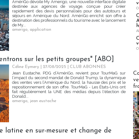
AmériGo dévoile My Amerigo, une nouvelle interface digitale
v
destinée aux agences de voyage, conçue pour créer
O
rapidement des devis personnalisés pour des autotours et
séjours en Amérique du Nord. AmériGo enrichit son offre à
destination des professionnels du tourisme avec le lancement
A
de My...
h
amerigo
,
application
A
C
v
O
ntrons sur les petits groupes" [ABO]
Céline Eymery
| 27/08/2025
|
CLUB ABONNES
Publi-n
Co
Jean Eustache, PDG d’AmériGo, revient pour TourMaG sur
l’impact du second mandat de Donald Trump, la dynamique
ve
des ventes vers l’Amérique du Nord, la hausse des prix et le
fr
repositionnement de son offre. TourMaG - Les États-Unis ont
fait régulièrement la UNE des médias depuis l'élection de
Donald...
amerigo
,
jean eustache
e latine en sur-mesure et change de
]