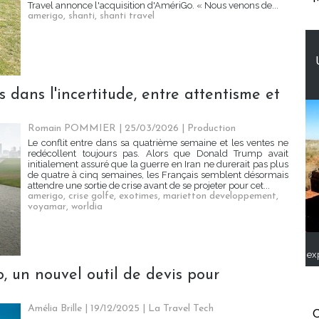
Travel annonce l'acquisition d'AmériGo. « Nous venons de...
amerigo
,
shanti
,
shanti travel
 dans l'incertitude, entre attentisme et
Romain POMMIER
| 25/03/2026
|
Production
Le conflit entre dans sa quatrième semaine et les ventes ne
redécollent toujours pas. Alors que Donald Trump avait
initialement assuré que la guerre en Iran ne durerait pas plus
de quatre à cinq semaines, les Français semblent désormais
attendre une sortie de crise avant de se projeter pour cet...
amerigo
,
crise golfe
,
exotimes
,
marietton developpement
,
voyamar
,
worldia
ex
 un nouvel outil de devis pour
Amélia Brille
| 19/12/2025
|
La Travel Tech
C