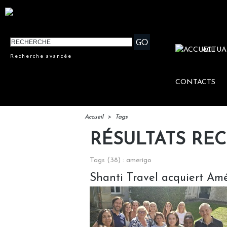
ACTUA
Recherche avancée
CONTACTS
Accueil
>
Tags
RÉSULTATS RE
Tags (38) : amerigo
Shanti Travel acquiert Am