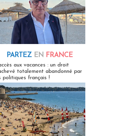
PARTEZ
EN
FRANCE
 en France
accès aux vacances : un droit
achevé totalement abandonné par
s politiques français !