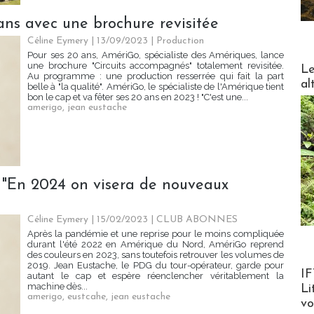
ans avec une brochure revisitée
Céline Eymery
| 13/09/2023
|
Production
Pour ses 20 ans, AmériGo, spécialiste des Amériques, lance
DESTI
une brochure "Circuits accompagnés" totalement revisitée.
Le
Au programme : une production resserrée qui fait la part
al
belle à "la qualité". AmériGo, le spécialiste de l'Amérique tient
bon le cap et va fêter ses 20 ans en 2023 ! "C'est une...
amerigo
,
jean eustache
 "En 2024 on visera de nouveaux
Céline Eymery
| 15/02/2023
|
CLUB ABONNES
Après la pandémie et une reprise pour le moins compliquée
durant l'été 2022 en Amérique du Nord, AmériGo reprend
des couleurs en 2023, sans toutefois retrouver les volumes de
2019. Jean Eustache, le PDG du tour-opérateur, garde pour
Product
IF
autant le cap et espère réenclencher véritablement la
machine dès...
Li
amerigo
,
eustcahe
,
jean eustache
v