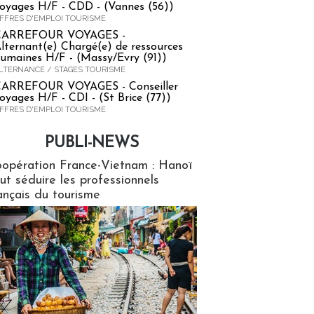
oyages H/F - CDD - (Vannes (56))
FFRES D'EMPLOI TOURISME
CARREFOUR VOYAGES -
lternant(e) Chargé(e) de ressources
umaines H/F - (Massy/Evry (91))
LTERNANCE / STAGES TOURISME
ARREFOUR VOYAGES - Conseiller
oyages H/F - CDI - (St Brice (77))
FFRES D'EMPLOI TOURISME
PUBLI-NEWS
ews
opération France-Vietnam : Hanoï
ut séduire les professionnels
ançais du tourisme