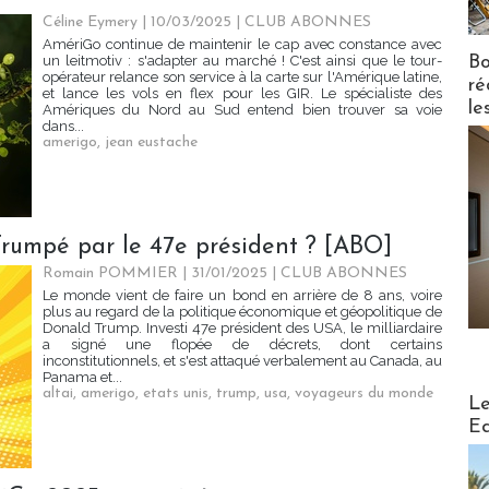
Céline Eymery
| 10/03/2025
|
CLUB ABONNES
AmériGo continue de maintenir le cap avec constance avec
Bo
un leitmotiv : s'adapter au marché ! C'est ainsi que le tour-
opérateur relance son service à la carte sur l'Amérique latine,
ré
et lance les vols en flex pour les GIR. Le spécialiste des
le
Amériques du Nord au Sud entend bien trouver sa voie
dans...
amerigo
,
jean eustache
 Trumpé par le 47e président ? [ABO]
Romain POMMIER
| 31/01/2025
|
CLUB ABONNES
Le monde vient de faire un bond en arrière de 8 ans, voire
plus au regard de la politique économique et géopolitique de
Donald Trump. Investi 47e président des USA, le milliardaire
a signé une flopée de décrets, dont certains
inconstitutionnels, et s'est attaqué verbalement au Canada, au
Panama et...
altai
,
amerigo
,
etats unis
,
trump
,
usa
,
voyageurs du monde
Distribu
Le
Ed