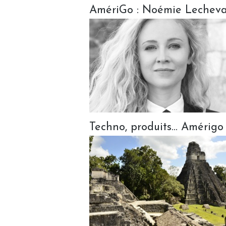
AmériGo : Noémie Lecheval
Techno, produits... Amérigo