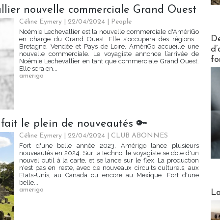
lier nouvelle commerciale Grand Ouest
Céline Eymery
| 22/04/2024
|
People
Noémie Lechevallier est la nouvelle commerciale d'AmériGo
Actus V
De
en charge du Grand Ouest. Elle s'occupera des régions :
Bretagne, Vendée et Pays de Loire. AmériGo accueille une
d’
nouvelle commerciale. Le voyagiste annonce l’arrivée de
fo
Noémie Lechevallier en tant que commerciale Grand Ouest.
Elle sera en...
amerigo
 fait le plein de nouveautés 🔑
Céline Eymery
| 22/04/2024
|
CLUB ABONNES
Fort d'une belle année 2023, Amérigo lance plusieurs
nouveautés en 2024. Sur la techno, le voyagiste se dote d'un
nouvel outil à la carte, et se lance sur le flex. La production
n'est pas en reste, avec de nouveaux circuits culturels, aux
Etats-Unis, au Canada ou encore au Mexique. Fort d'une
belle...
Webinai
amerigo
La