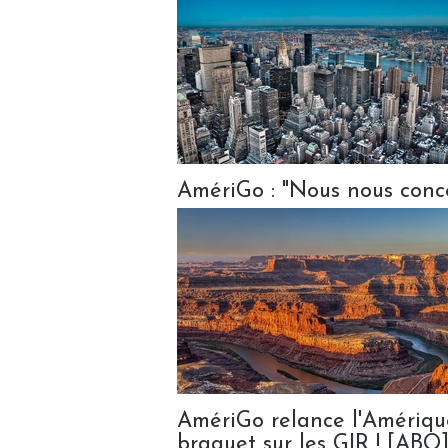
AmériGo : "Nous nous conce
AmériGo relance l'Amériqu
braquet sur les GIR ! [ABO