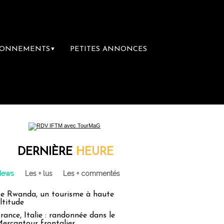
BONNEMENTS
PETITES ANNONCES
▼
DERNIÈRE
HEURE
News
Les + lus
Les + commentés
e Rwanda, un tourisme à haute
ltitude
rance, Italie : randonnée dans le
ercantour frontalier