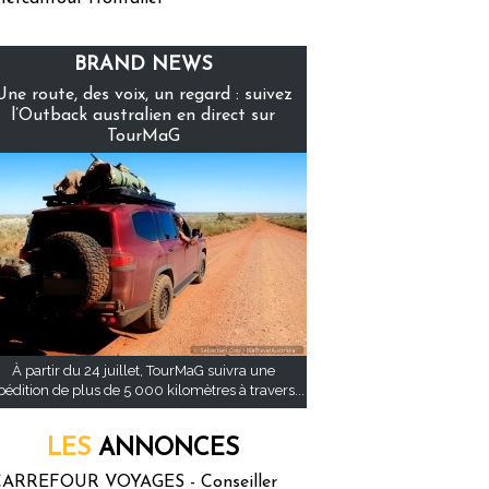
BRAND NEWS
Une route, des voix, un regard : suivez
l’Outback australien en direct sur
TourMaG
À partir du 24 juillet, TourMaG suivra une
pédition de plus de 5 000 kilomètres à travers...
LES
ANNONCES
ARREFOUR VOYAGES - Conseiller