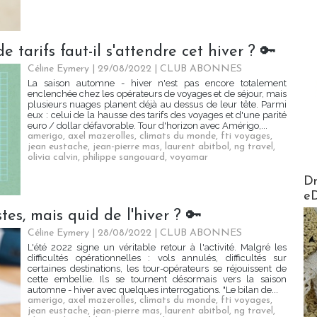
 tarifs faut-il s'attendre cet hiver ? 🔑
Céline Eymery
| 29/08/2022
|
CLUB ABONNES
La saison automne - hiver n'est pas encore totalement
enclenchée chez les opérateurs de voyages et de séjour, mais
plusieurs nuages planent déjà au dessus de leur tête. Parmi
eux : celui de la hausse des tarifs des voyages et d'une parité
euro / dollar défavorable. Tour d'horizon avec Amérigo,...
amerigo
,
axel mazerolles
,
climats du monde
,
fti voyages
,
jean eustache
,
jean-pierre mas
,
laurent abitbol
,
ng travel
,
olivia calvin
,
philippe sangouard
,
voyamar
AirMa
Dr
e
tes, mais quid de l'hiver ? 🔑
Céline Eymery
| 28/08/2022
|
CLUB ABONNES
L'été 2022 signe un véritable retour à l'activité. Malgré les
difficultés opérationnelles : vols annulés, difficultés sur
certaines destinations, les tour-opérateurs se réjouissent de
cette embellie. Ils se tournent désormais vers la saison
automne - hiver avec quelques interrogations. "Le bilan de...
amerigo
,
axel mazerolles
,
climats du monde
,
fti voyages
,
jean eustache
,
jean-pierre mas
,
laurent abitbol
,
ng travel
,