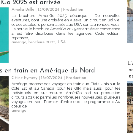
iGo 2025 est arrivée
Amélia Brille
| 13/09/2024
|
Production
La brochure AmeriGo 2025 débarque ! De nouvelles
aventures, dont une croisière en Alaska, un circuit en Bolivie,
et des autotours personnalisés aux USA sont au rendez-vous.
La nouvelle brochure AmeriGo 2025 est arrivée et commence
a est ’être distribuée dans les agences. Cette édition,
repensée,...
amerigo
,
brochure 2025
,
USA
Partez
L’
in
s en train en Amérique du Nord
le
Céline Eymery
| 18/07/2024
|
Production
Amérigo propose des voyages en train aux Etats-Unis sur la
Côte Est et au Canada pour les GIR mais aussi pour les
individuels en sur-mesure. AmériGo sort sa production
circuits 2025 et parmi les nombreuses nouveautés, plusieurs
voyages en train. Premier d’entre eux : le programme « Au
cœur de...
amerigo