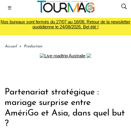
☰
Nos bureaux sont fermés du 27/07 au 16/08. Retour de la newsletter
quotidienne le 24/08/2026. Bel été !
Accueil
>
Production
Partenariat stratégique :
mariage surprise entre
AmériGo et Asia, dans quel but
?