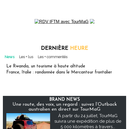
DERNIÈRE
HEURE
News
Les + lus
Les + commentés
Le Rwanda, un tourisme à haute altitude
France, Italie : randonnée dans le Mercantour frontalier
BRAND NEWS
Une route, des voix, un regard : suivez l’Outback
australien en direct sur TourMaG
À partir du 24 juillet, TourMaG
suivra une expédition de plus de
5 000 kilomètres à travers...