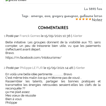
Lu 5892 fois
Tags
:
amerigo
,
asia
,
gregory gueugnon
,
guillaume linton
Notez
COMMENTAIRES
1.
Posté par
Franck Gomes
le 15/09/2021 10:36
|
Alerter
Belle initiative. Les groupes donnent de la visibilité aux TO, sans
compter, un peu de trésorerie bien utile, vu que les paiements
s'effectuent avant départ.
Bravo.
https://m.facebook.com/Intotourisme/
2.
Posté par
Philippe LE FUR
le 15/09/2021 14:48
|
Alerter
En voilà une belle idée pertinente .............. Bravo
C'est même très malin.(ce qui m'étonne pas de vous)...
Rassembler les talents, partager les bonnes pratiques et
transmettre les énergies retrouvées seraient-elles les clefs de la
reconquête ??
ça me plait assez.
Mes vœux de réussite
Bien à vous
Philippe