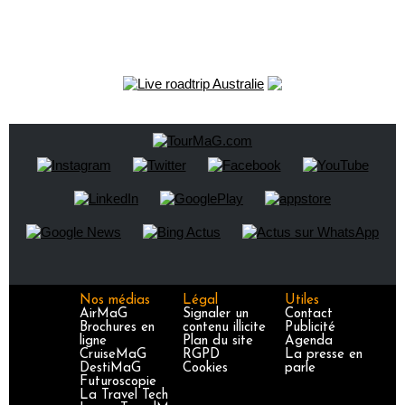
Nos médias
Légal
Utiles
AirMaG
Signaler un
Contact
Brochures en
contenu illicite
Publicité
ligne
Plan du site
Agenda
CruiseMaG
RGPD
La presse en
DestiMaG
Cookies
parle
Futuroscopie
La Travel Tech