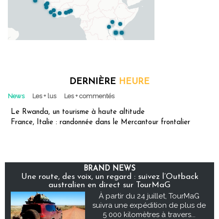
DERNIÈRE
HEURE
News
Les + lus
Les + commentés
Le Rwanda, un tourisme à haute altitude
France, Italie : randonnée dans le Mercantour frontalier
BRAND NEWS
Une route, des voix, un regard : suivez l’Outback
australien en direct sur TourMaG
À partir du 24 juillet, TourMaG
suivra une expédition de plus de
5 000 kilomètres à travers...