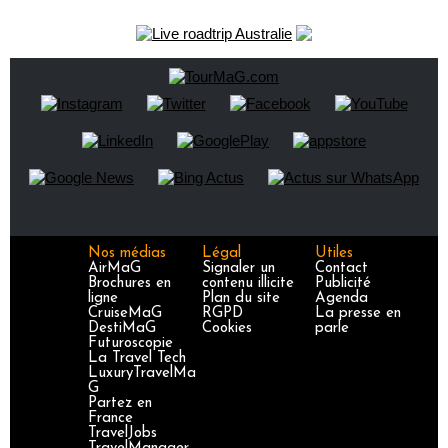
Nos médias
Légal
Utiles
AirMaG
Signaler un
Contact
Brochures en
contenu illicite
Publicité
ligne
Plan du site
Agenda
CruiseMaG
RGPD
La presse en
DestiMaG
Cookies
parle
Futuroscopie
La Travel Tech
LuxuryTravelMa
G
Partez en
France
TravelJobs