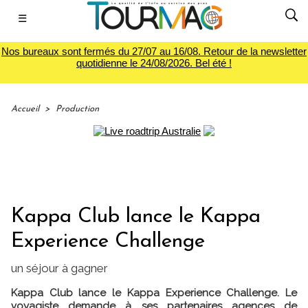
☰
Nos bureaux sont fermés du 27/07 au 16/08. Retour de la newsletter
quotidienne le 24/08/2026. Bel été !
Accueil
>
Production
Kappa Club lance le Kappa
Experience Challenge
un séjour à gagner
Kappa Club lance le Kappa Experience Challenge. Le
voyagiste demande à ses partenaires agences de