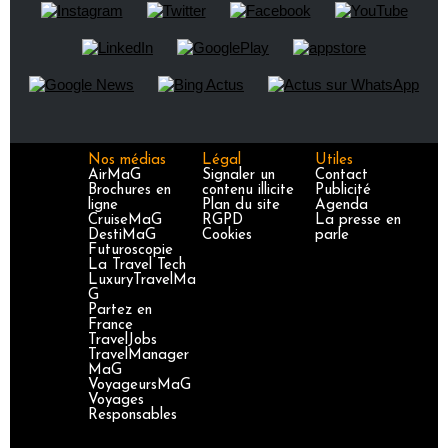
Nos médias
Légal
Utiles
AirMaG
Signaler un
Contact
Brochures en
contenu illicite
Publicité
ligne
Plan du site
Agenda
CruiseMaG
RGPD
La presse en
DestiMaG
Cookies
parle
Futuroscopie
La Travel Tech
LuxuryTravelMa
G
Partez en
France
TravelJobs
TravelManager
MaG
VoyageursMaG
Voyages
Responsables