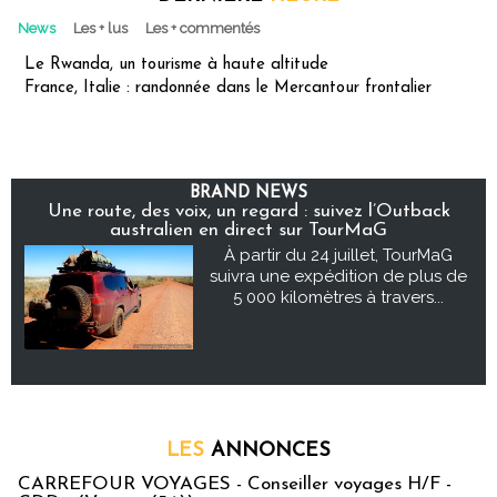
News
Les + lus
Les + commentés
Le Rwanda, un tourisme à haute altitude
France, Italie : randonnée dans le Mercantour frontalier
BRAND NEWS
Une route, des voix, un regard : suivez l’Outback
australien en direct sur TourMaG
À partir du 24 juillet, TourMaG
suivra une expédition de plus de
5 000 kilomètres à travers...
LES
ANNONCES
CARREFOUR VOYAGES - Conseiller voyages H/F -