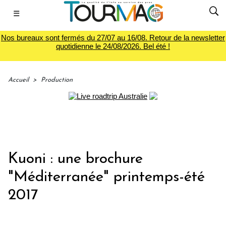
☰
Nos bureaux sont fermés du 27/07 au 16/08. Retour de la newsletter
quotidienne le 24/08/2026. Bel été !
Accueil
>
Production
Kuoni : une brochure
"Méditerranée" printemps-été
2017