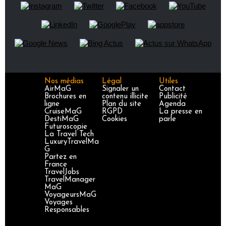
Nos médias
Légal
Utiles
AirMaG
Signaler un
Contact
Brochures en
contenu illicite
Publicité
ligne
Plan du site
Agenda
CruiseMaG
RGPD
La presse en
DestiMaG
Cookies
parle
Futuroscopie
La Travel Tech
LuxuryTravelMa
G
Partez en
France
TravelJobs
TravelManager
MaG
VoyageursMaG
Voyages
Responsables