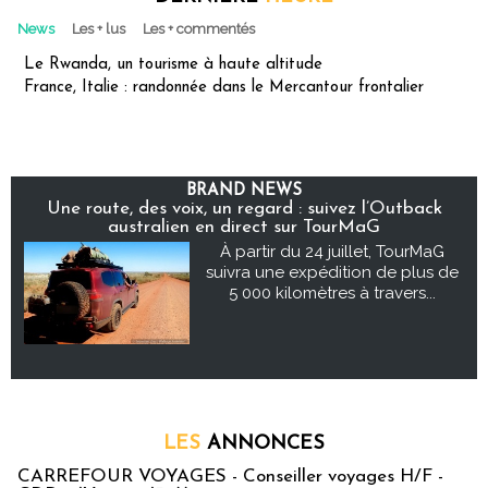
News
Les + lus
Les + commentés
Le Rwanda, un tourisme à haute altitude
France, Italie : randonnée dans le Mercantour frontalier
BRAND NEWS
Une route, des voix, un regard : suivez l’Outback
australien en direct sur TourMaG
À partir du 24 juillet, TourMaG
suivra une expédition de plus de
5 000 kilomètres à travers...
LES
ANNONCES
CARREFOUR VOYAGES - Conseiller voyages H/F -