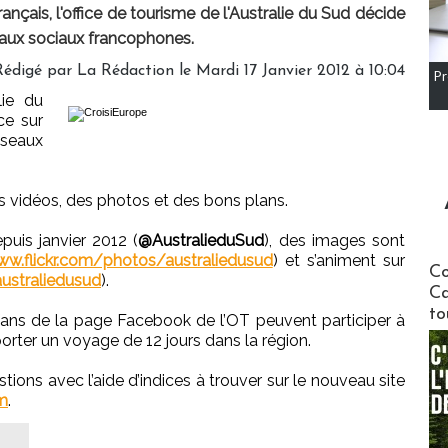
rançais, l'office de tourisme de l'Australie du Sud décide
eaux sociaux francophones.
Rédigé par
La Rédaction
le Mardi 17 Janvier 2012 à 10:04
Pr
lie du
ce sur
seaux
s vidéos, des photos et des bons plans.
puis janvier 2012 (
@AustralieduSud
), des images sont
w.flickr.com/photos/australiedusud
) et s’animent sur
Communi
Co
straliedusud
).
Ca
to
s fans de la page Facebook de l’OT peuvent participer à
rter un voyage de 12 jours dans la région.
stions avec l’aide d’indices à trouver sur le nouveau site
om
.