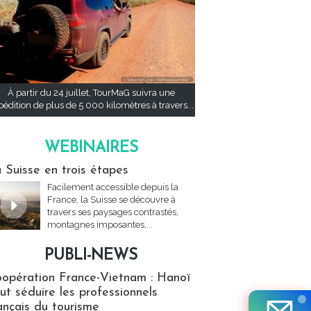
À partir du 24 juillet, TourMaG suivra une
pédition de plus de 5 000 kilomètres à travers...
WEBINAIRES
res
 Suisse en trois étapes
Facilement accessible depuis la
France, la Suisse se découvre à
travers ses paysages contrastés,
montagnes imposantes,...
PUBLI-NEWS
ews
opération France-Vietnam : Hanoï
ut séduire les professionnels
ançais du tourisme