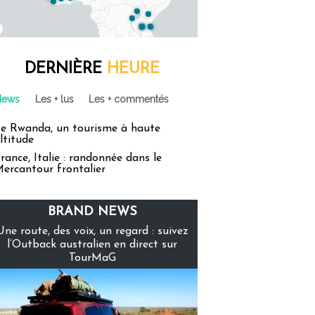
DERNIÈRE
HEURE
News
Les + lus
Les + commentés
e Rwanda, un tourisme à haute
ltitude
rance, Italie : randonnée dans le
ercantour frontalier
BRAND NEWS
Une route, des voix, un regard : suivez
l’Outback australien en direct sur
TourMaG