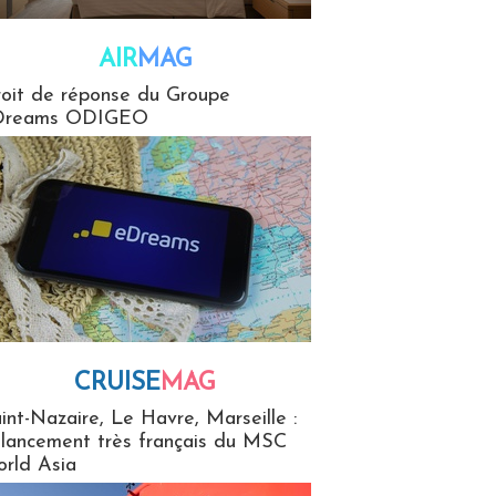
AIR
MAG
G
oit de réponse du Groupe
Dreams ODIGEO
CRUISE
MAG
MaG
int-Nazaire, Le Havre, Marseille :
 lancement très français du MSC
rld Asia