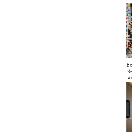
Bo
ré
le