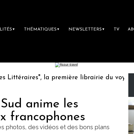
LITÉS
THÉMATIQUES
NEWSLETTERS
TV
A
▼
▼
▼
ttéraires", la première librairie du voyage
 Sud anime les
ux francophones
des photos, des vidéos et des bons plans