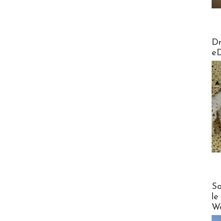
AirMa
Dr
e
Cruise
Sa
le
Wo