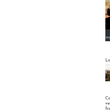
ex
Webinai
La
Publi-n
Co
ve
fr