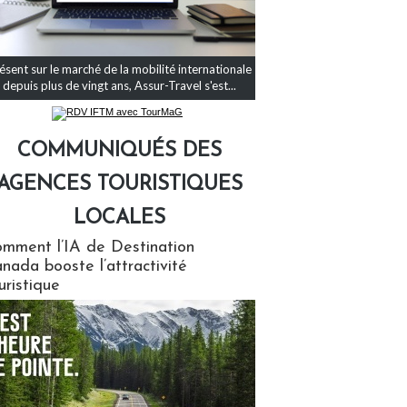
ésent sur le marché de la mobilité internationale
depuis plus de vingt ans, Assur-Travel s'est...
COMMUNIQUÉS DES
AGENCES TOURISTIQUES
LOCALES
qués des agences touristiques locales
mment l’IA de Destination
nada booste l’attractivité
uristique