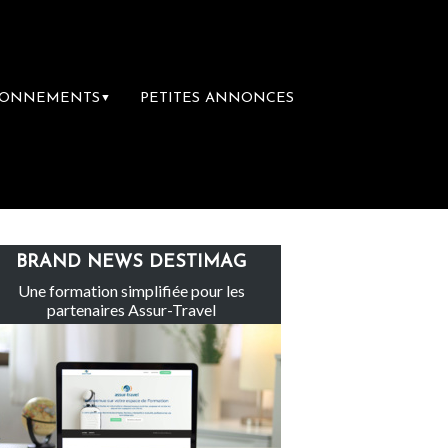
BONNEMENTS
PETITES ANNONCES
▼
Le groupe Sainte-Claire rachète Eden Tour
BRAND NEWS DESTIMAG
Une formation simplifiée pour les
partenaires Assur-Travel