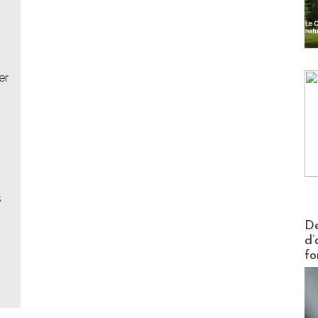
er
s
Actus V
De
d’
fo