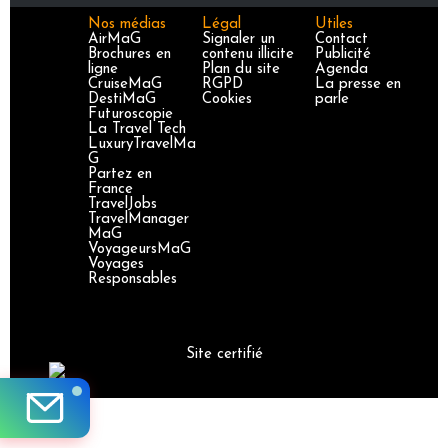
Nos médias
Légal
Utiles
AirMaG
Signaler un
Contact
Brochures en
contenu illicite
Publicité
ligne
Plan du site
Agenda
CruiseMaG
RGPD
La presse en
DestiMaG
Cookies
parle
Futuroscopie
La Travel Tech
LuxuryTravelMa
G
Partez en
France
TravelJobs
TravelManager
MaG
VoyageursMaG
Voyages
Responsables
Site certifié