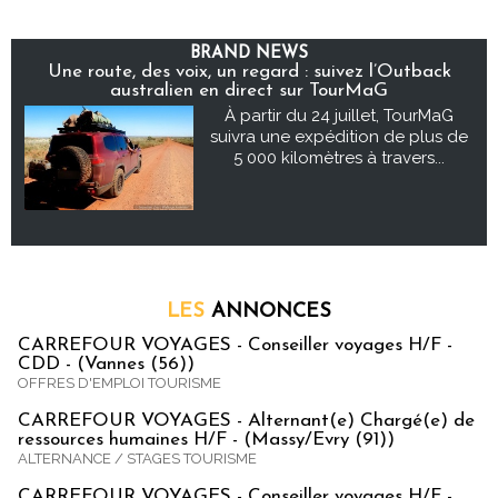
BRAND NEWS
Une route, des voix, un regard : suivez l’Outback
australien en direct sur TourMaG
À partir du 24 juillet, TourMaG
suivra une expédition de plus de
5 000 kilomètres à travers...
LES
ANNONCES
CARREFOUR VOYAGES - Conseiller voyages H/F -
CDD - (Vannes (56))
OFFRES D'EMPLOI TOURISME
CARREFOUR VOYAGES - Alternant(e) Chargé(e) de
ressources humaines H/F - (Massy/Evry (91))
ALTERNANCE / STAGES TOURISME
CARREFOUR VOYAGES - Conseiller voyages H/F -