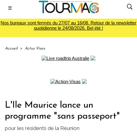
☰
Nos bureaux sont fermés du 27/07 au 16/08. Retour de la newsletter
quotidienne le 24/08/2026. Bel été !
Accueil
>
Actus Visas
L'Ile Maurice lance un
programme "sans passeport"
pour les résidents de la Réunion