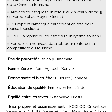
L'OMT marque le coup pour la réouverture officielle
de la Chine au tourisme
Arrivées touristiques : un retour aux niveaux de 2019
en Europe et au Moyen-Orient ?
L’Europe et l’Amérique caracolent en tête de la
reprise touristique
OMT : la reprise du tourisme suit un rythme soutenu
Europe : un nouveau data lab pour renforcer la
compétitivité du tourisme
-
Pas de pauvreté
: Etnica (Guatemala)
-
Faim « Zéro »
: Ifarm Agritech (Kenya)
-
Bonne santé et bien-être
: BlueDot (Canada)
-
Éducation de qualité
: Immersion India (Inde)
-
Egalité entre les sexes
: Sisterwave (Brésil)
-
Eau propre et assainissement
: ECOLOO Greentech
Malaysia SDN BHD (Malaisie) ; Zero Mass Water (États-