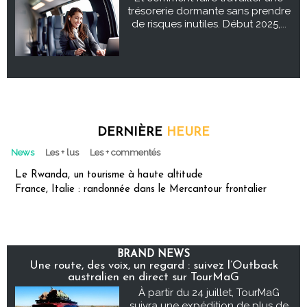
trésorerie dormante sans prendre
de risques inutiles. Début 2025,...
DERNIÈRE
HEURE
News
Les + lus
Les + commentés
Le Rwanda, un tourisme à haute altitude
France, Italie : randonnée dans le Mercantour frontalier
BRAND NEWS
Une route, des voix, un regard : suivez l’Outback
australien en direct sur TourMaG
À partir du 24 juillet, TourMaG
suivra une expédition de plus de