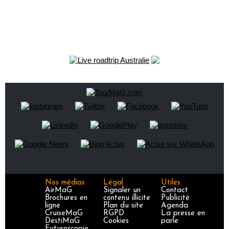
Nos médias
Légal
Utiles
AirMaG
Signaler un
Contact
Brochures en
contenu illicite
Publicité
ligne
Plan du site
Agenda
CruiseMaG
RGPD
La presse en
DestiMaG
Cookies
parle
Futuroscopie