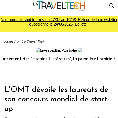
☰
Nos bureaux sont fermés du 27/07 au 16/08. Retour de la newsletter
quotidienne le 24/08/2026. Bel été !
Accueil
>
La Travel Tech
ment des "Escales Littéraires", la première librairie du voy
L'OMT dévoile les lauréats de
son concours mondial de start-
up