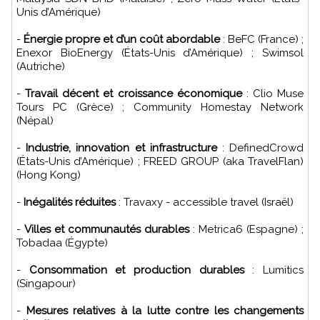
Unis d’Amérique)
-
Énergie propre et d’un coût abordable
: BeFC (France) ;
Enexor BioEnergy (États-Unis d’Amérique) ; Swimsol
(Autriche)
-
Travail décent et croissance économique
: Clio Muse
Tours PC (Grèce) ; Community Homestay Network
(Népal)
-
Industrie, innovation et infrastructure
: DefinedCrowd
(États-Unis d’Amérique) ; FREED GROUP (aka TravelFlan)
(Hong Kong)
-
Inégalités réduites
: Travaxy - accessible travel (Israël)
-
Villes et communautés durables
: Metrica6 (Espagne) ;
Tobadaa (Égypte)
-
Consommation et production durables
: Lumitics
(Singapour)
-
Mesures relatives à la lutte contre les changements