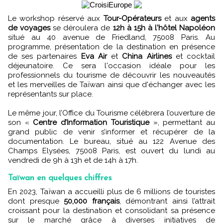
Le workshop réservé aux
Tour-Opérateurs
et aux
agents
de voyages
se déroulera de
12h à 15h à l'hôtel Napoléon
situé au 40 avenue de Friedland, 75008 Paris. Au
programme, présentation de la destination en présence
de ses partenaires
Eva Air
et
China Airlines
et cocktail
déjeunatoire. Ce sera l'occasion idéale pour les
professionnels du tourisme de découvrir les nouveautés
et les merveilles de Taïwan ainsi que d'échanger avec les
représentants sur place.
Le même jour, l’Office du Tourisme célèbrera l’ouverture de
son «
Centre d’Information Touristique
», permettant au
grand public de venir s’informer et récupérer de la
documentation. Le bureau, situé au 122 Avenue des
Champs Elysées, 75008 Paris, est ouvert du lundi au
vendredi de 9h à 13h et de 14h à 17h.
Taïwan en quelques chiffres
En 2023, Taïwan a accueilli plus de 6 millions de touristes
dont presque
50,000 français
, démontrant ainsi l’attrait
croissant pour la destination et consolidant sa présence
sur le marché grâce à diverses initiatives de