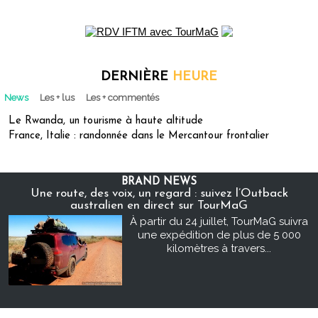
DERNIÈRE
HEURE
News
Les + lus
Les + commentés
Le Rwanda, un tourisme à haute altitude
France, Italie : randonnée dans le Mercantour frontalier
BRAND NEWS
Une route, des voix, un regard : suivez l’Outback
australien en direct sur TourMaG
À partir du 24 juillet, TourMaG suivra
une expédition de plus de 5 000
kilomètres à travers...