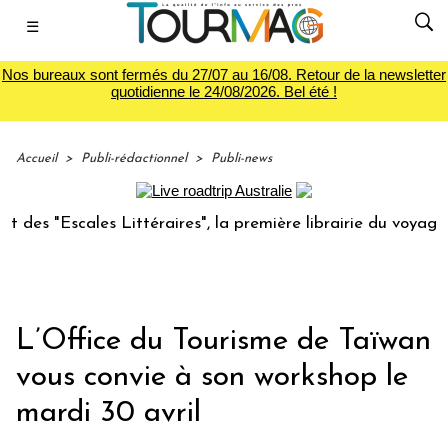
☰
Nos bureaux sont fermés du 27/07 au 16/08. Retour de la newsletter
quotidienne le 24/08/2026. Bel été !
Accueil
>
Publi-rédactionnel
>
Publi-news
s "Escales Littéraires", la première librairie du voyage
L’Office du Tourisme de Taïwan
vous convie à son workshop le
mardi 30 avril