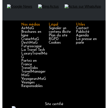
Nos médias
Légal
Utiles
AirMaG
Signaler un
Contact
Brochures en
contenu illicite
Publicité
ligne
Plan du site
Agenda
CruiseMaG
RGPD
La presse en
DestiMaG
Cookies
parle
Futuroscopie
La Travel Tech
LuxuryTravelMa
G
Partez en
France
TravelJobs
TravelManager
MaG
VoyageursMaG
Voyages
Responsables
Site certifié