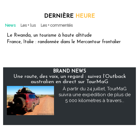
DERNIÈRE
HEURE
News
Les + lus
Les + commentés
Le Rwanda, un tourisme à haute altitude
France, Italie : randonnée dans le Mercantour frontalier
BRAND NEWS
Une route, des voix, un regard : suivez l’Outback
australien en direct sur TourMaG
À partir du 24 juillet, TourMaG
suivra une expédition de plus de
5 000 kilomètres à travers...