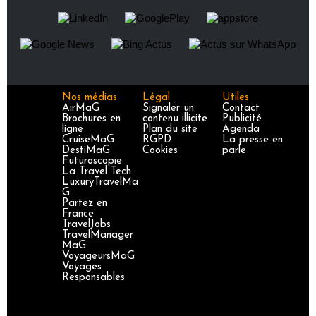
Nos médias
Légal
Utiles
AirMaG
Signaler un
Contact
Brochures en
contenu illicite
Publicité
ligne
Plan du site
Agenda
CruiseMaG
RGPD
La presse en
DestiMaG
Cookies
parle
Futuroscopie
La Travel Tech
LuxuryTravelMa
G
Partez en
France
TravelJobs
TravelManager
MaG
VoyageursMaG
Voyages
Responsables