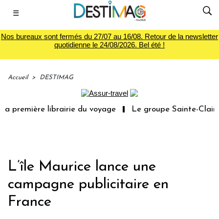
☰
Nos bureaux sont fermés du 27/07 au 16/08. Retour de la newsletter
quotidienne le 24/08/2026. Bel été !
Accueil
>
DESTIMAG
a première librairie du voyage
Le groupe Sainte-Claire 
L’île Maurice lance une
campagne publicitaire en
France