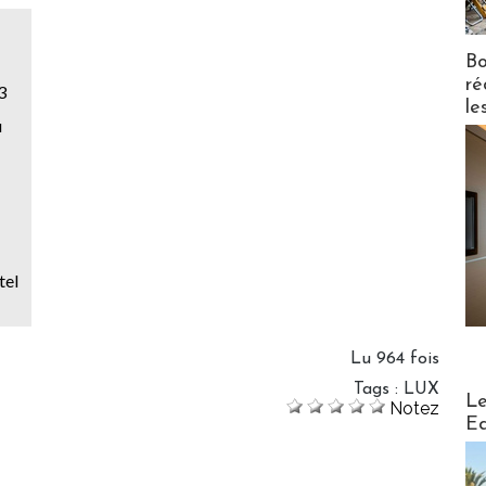
Bo
ré
3
le
u
tel
Lu 964 fois
Tags
:
LUX
Distribu
Le
Notez
Ed