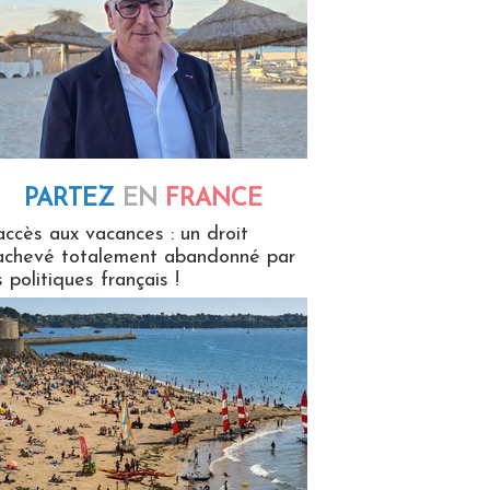
PARTEZ
EN
FRANCE
 en France
accès aux vacances : un droit
achevé totalement abandonné par
s politiques français !