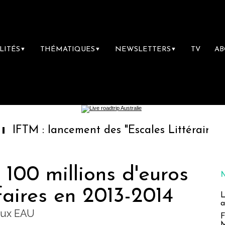
LITÉS
THÉMATIQUES
NEWSLETTERS
TV
A
▼
▼
▼
 lancement des "Escales Littéraires", la prem
 100 millions d'euros
ffaires en 2013-2014
L
a
 aux EAU
F
M