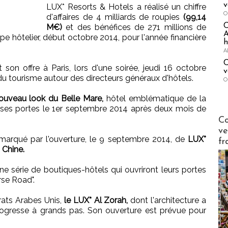
v
LUX* Resorts & Hotels a réalisé un chiffre
O
d'affaires de 4 milliards de roupies
(99,14
M€)
et des bénéfices de 271 millions de
A
e hôtelier, début octobre 2014, pour l'année financière
h
A
C
son offre à Paris, lors d'une soirée, jeudi 16 octobre
v
du tourisme autour des directeurs généraux d'hôtels.
O
ouveau look du Belle Mare,
hôtel emblématique de la
t ses portes le 1er septembre 2014 après deux mois de
Publi-n
Co
ve
marqué par l'ouverture, le 9 septembre 2014, de
LUX*
fr
 Chine.
ne série de boutiques-hôtels qui ouvriront leurs portes
rse Road".
irats Arabes Unis,
le LUX* Al Zorah,
dont l'architecture a
rogresse à grands pas. Son ouverture est prévue pour