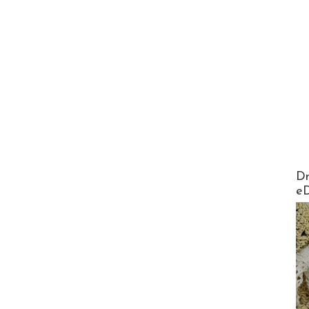
AirMa
Dr
e