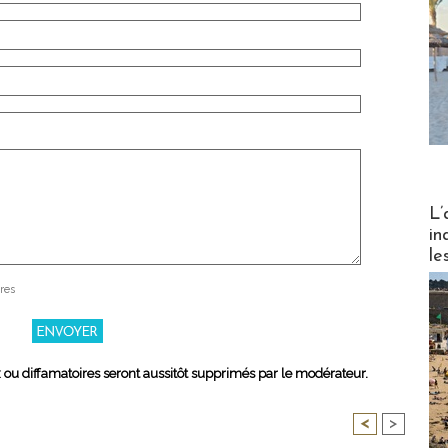
Partez
L’
in
le
res
x ou diffamatoires seront aussitôt supprimés par le modérateur.
<
>