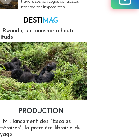
travers ses paysages contrastés,
montagnes imposantes,...
DESTI
MAG
MAG
 Rwanda, un tourisme à haute
titude
PRODUCTION
ion
TM : lancement des "Escales
ttéraires", la première librairie du
oyage