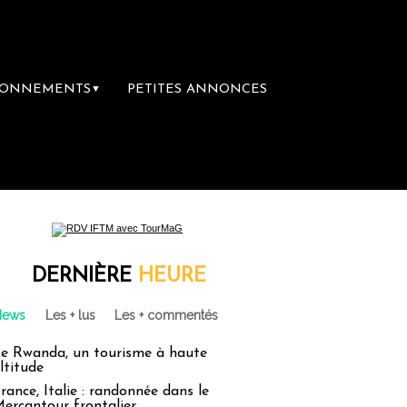
BONNEMENTS
PETITES ANNONCES
▼
ière librairie du voyage
Le groupe Sainte-
DERNIÈRE
HEURE
News
Les + lus
Les + commentés
e Rwanda, un tourisme à haute
ltitude
rance, Italie : randonnée dans le
ercantour frontalier