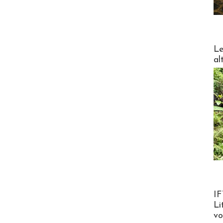
DESTI
Le
al
Product
IF
Li
v