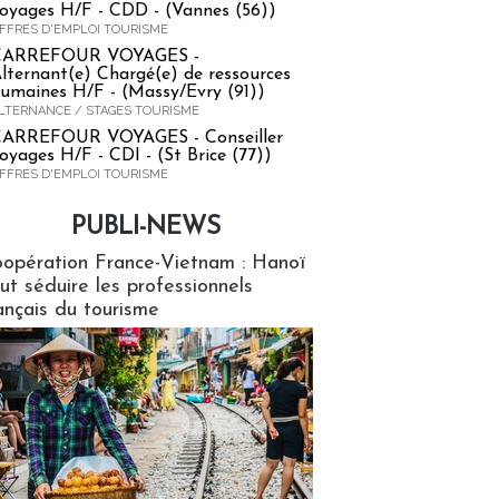
oyages H/F - CDD - (Vannes (56))
FFRES D'EMPLOI TOURISME
CARREFOUR VOYAGES -
lternant(e) Chargé(e) de ressources
umaines H/F - (Massy/Evry (91))
LTERNANCE / STAGES TOURISME
ARREFOUR VOYAGES - Conseiller
oyages H/F - CDI - (St Brice (77))
FFRES D'EMPLOI TOURISME
PUBLI-NEWS
ews
opération France-Vietnam : Hanoï
ut séduire les professionnels
ançais du tourisme