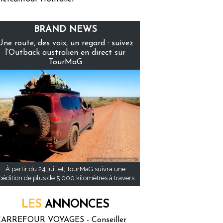
BRAND NEWS
Une route, des voix, un regard : suivez
l’Outback australien en direct sur
TourMaG
À partir du 24 juillet, TourMaG suivra une
pédition de plus de 5 000 kilomètres à travers...
LES
ANNONCES
ARREFOUR VOYAGES - Conseiller