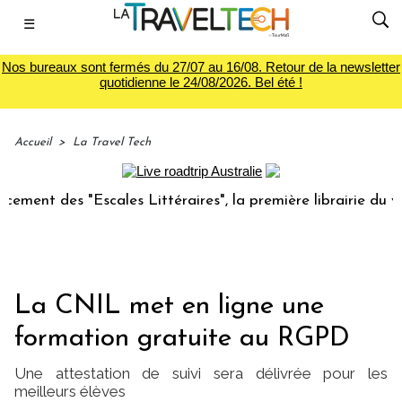
☰
Nos bureaux sont fermés du 27/07 au 16/08. Retour de la newsletter
quotidienne le 24/08/2026. Bel été !
Accueil
>
La Travel Tech
nt des "Escales Littéraires", la première librairie du voyag
La CNIL met en ligne une
formation gratuite au RGPD
Une attestation de suivi sera délivrée pour les
meilleurs élèves