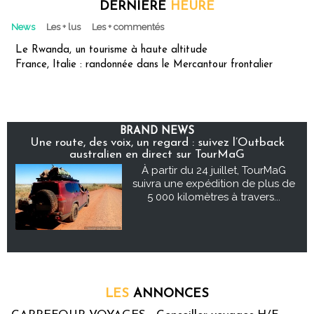
DERNIÈRE
HEURE
News
Les + lus
Les + commentés
Le Rwanda, un tourisme à haute altitude
France, Italie : randonnée dans le Mercantour frontalier
BRAND NEWS
Une route, des voix, un regard : suivez l’Outback
australien en direct sur TourMaG
À partir du 24 juillet, TourMaG
suivra une expédition de plus de
5 000 kilomètres à travers...
LES
ANNONCES