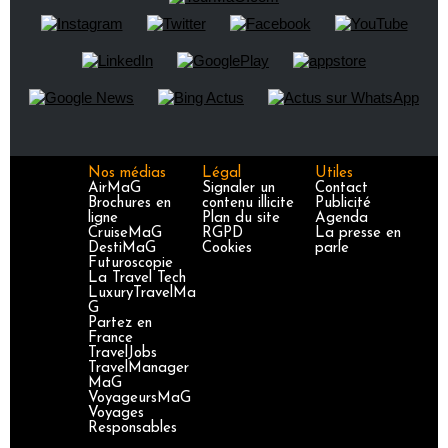
Nos médias
Légal
Utiles
AirMaG
Signaler un
Contact
Brochures en
contenu illicite
Publicité
ligne
Plan du site
Agenda
CruiseMaG
RGPD
La presse en
DestiMaG
Cookies
parle
Futuroscopie
La Travel Tech
LuxuryTravelMa
G
Partez en
France
TravelJobs
TravelManager
MaG
VoyageursMaG
Voyages
Responsables