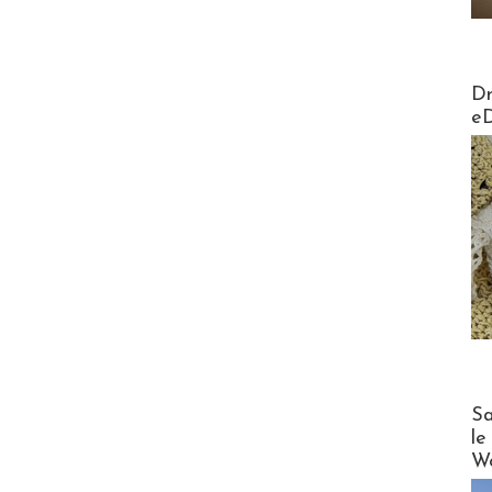
AirMa
Dr
e
Cruise
Sa
le
Wo