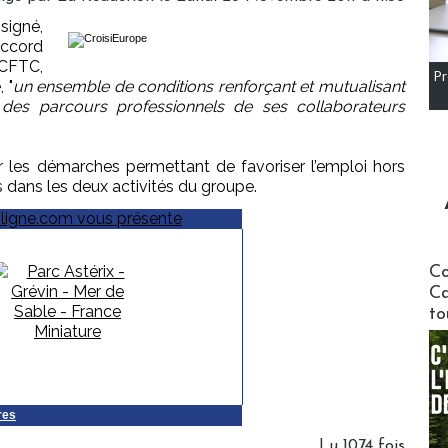
signé,
ccord
 CFTC,
Pr
 "
un ensemble de conditions renforçant et mutualisant
n des parcours professionnels de ses collaborateurs
ser les démarches permettant de favoriser l’emploi hors
s dans les deux activités du groupe.
Communi
Co
Ca
to
res
Lu 1074 fois