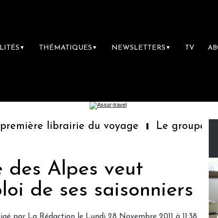
LITÉS
THÉMATIQUES
NEWSLETTERS
TV
A
▼
▼
▼
emière librairie du voyage
Le groupe Saint
 des Alpes veut
loi de ses saisonniers
igé par
La Rédaction
le Lundi 28 Novembre 2011 à 11:38