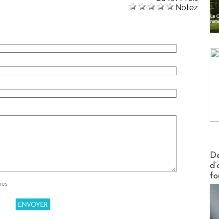
Notez
Actus V
De
d’
fo
res