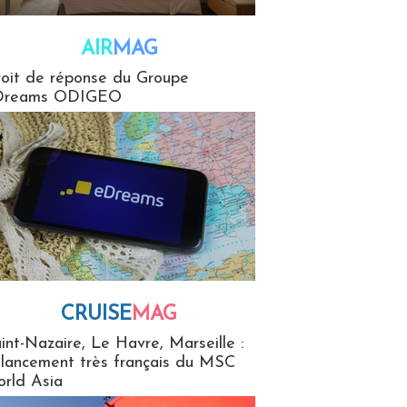
AIR
MAG
G
oit de réponse du Groupe
Dreams ODIGEO
CRUISE
MAG
MaG
int-Nazaire, Le Havre, Marseille :
 lancement très français du MSC
rld Asia