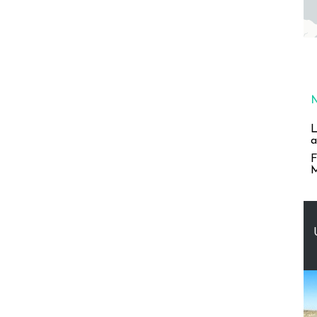
L
a
F
M