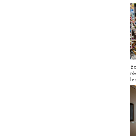
Bo
ré
le