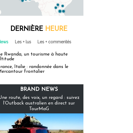
DERNIÈRE
HEURE
News
Les + lus
Les + commentés
e Rwanda, un tourisme à haute
ltitude
rance, Italie : randonnée dans le
ercantour frontalier
BRAND NEWS
Une route, des voix, un regard : suivez
l’Outback australien en direct sur
TourMaG