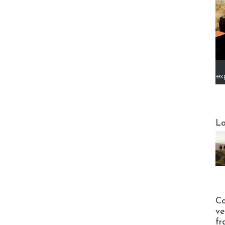
ex
Webinai
La
Publi-n
Co
ve
fr