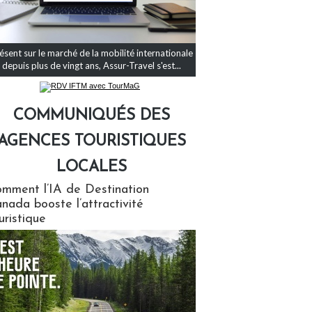
ésent sur le marché de la mobilité internationale
depuis plus de vingt ans, Assur-Travel s'est...
COMMUNIQUÉS DES
AGENCES TOURISTIQUES
LOCALES
qués des agences touristiques locales
mment l’IA de Destination
nada booste l’attractivité
uristique