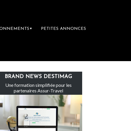
BONNEMENTS
PETITES ANNONCES
▼
e-Claire rachète Eden Tour
L’accès aux v
BRAND NEWS DESTIMAG
Une formation simplifiée pour les
partenaires Assur-Travel