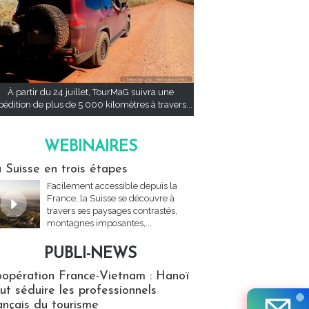
À partir du 24 juillet, TourMaG suivra une
pédition de plus de 5 000 kilomètres à travers...
WEBINAIRES
res
 Suisse en trois étapes
Facilement accessible depuis la
France, la Suisse se découvre à
travers ses paysages contrastés,
montagnes imposantes,...
PUBLI-NEWS
ews
opération France-Vietnam : Hanoï
ut séduire les professionnels
ançais du tourisme