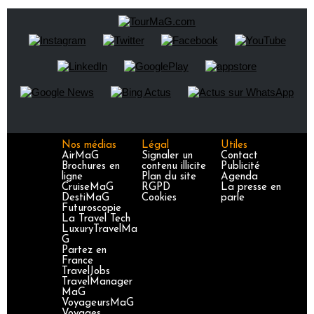
Nos médias
Légal
Utiles
AirMaG
Signaler un
Contact
Brochures en
contenu illicite
Publicité
ligne
Plan du site
Agenda
CruiseMaG
RGPD
La presse en
DestiMaG
Cookies
parle
Futuroscopie
La Travel Tech
LuxuryTravelMa
G
Partez en
France
TravelJobs
TravelManager
MaG
VoyageursMaG
Voyages