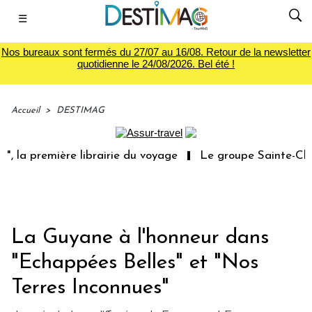
☰
Nos bureaux sont fermés du 27/07 au 16/08. Retour de la newsletter
quotidienne le 24/08/2026. Bel été !
Accueil
>
DESTIMAG
 la première librairie du voyage
Le groupe Sainte-Clair
La Guyane à l'honneur dans
"Echappées Belles" et "Nos
Terres Inconnues"