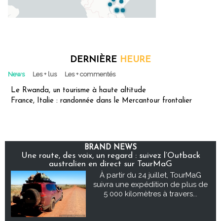
DERNIÈRE
HEURE
News
Les + lus
Les + commentés
Le Rwanda, un tourisme à haute altitude
France, Italie : randonnée dans le Mercantour frontalier
BRAND NEWS
Une route, des voix, un regard : suivez l’Outback
australien en direct sur TourMaG
À partir du 24 juillet, TourMaG
suivra une expédition de plus de
5 000 kilomètres à travers...