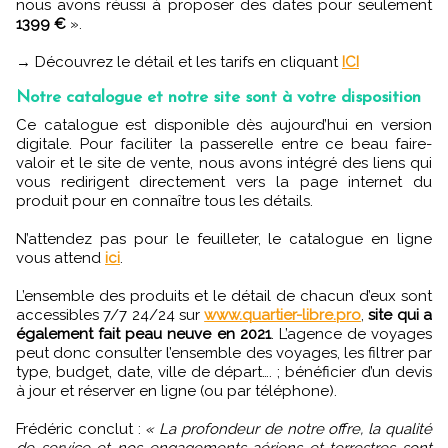
nous avons réussi à proposer des dates pour seulement
1399 €
».
→ Découvrez le détail et les tarifs en cliquant
ICI
Notre catalogue et notre site sont à votre disposition
Ce catalogue est disponible dès aujourd’hui en version
digitale. Pour faciliter la passerelle entre ce beau faire-
valoir et le site de vente, nous avons intégré des liens qui
vous redirigent directement vers la page internet du
produit pour en connaître tous les détails.
N’attendez pas pour le feuilleter, le catalogue en ligne
vous attend
ici
.
L’ensemble des produits et le détail de chacun d’eux sont
accessibles 7/7 24/24 sur
www.quartier-libre.pro
,
site qui a
également fait peau neuve en 2021
. L’agence de voyages
peut donc consulter l’ensemble des voyages, les filtrer par
type, budget, date, ville de départ…. ; bénéficier d’un devis
à jour et réserver en ligne (ou par téléphone).
Frédéric conclut :
« La profondeur de notre offre, la qualité
de service et nos engagements aériens et terrestres sont