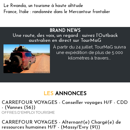
Le Rwanda, un tourisme à haute altitude
France, Italie : randonnée dans le Mercantour frontalier
BRAND NEWS
Une route, des voix, un regard : suivez l’Outback
australien en direct sur TourMaG
À partir du 24 juillet, TourMaG suivra
une expédition de plus de 5 000
kilomètres à travers...
LES
ANNONCES
CARREFOUR VOYAGES - Conseiller voyages H/F - CDD
- (Vannes (56))
OFFRES D'EMPLOI TOURISME
CARREFOUR VOYAGES - Alternant(e) Chargé(e) de
ressources humaines H/F - (Massy/Evry (91))