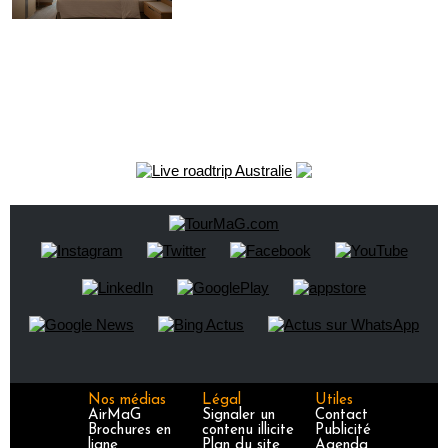
Nos médias
Légal
Utiles
AirMaG
Signaler un
Contact
Brochures en
contenu illicite
Publicité
ligne
Plan du site
Agenda