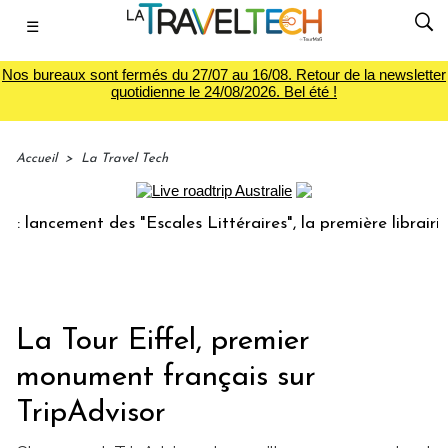
☰
Nos bureaux sont fermés du 27/07 au 16/08. Retour de la newsletter
quotidienne le 24/08/2026. Bel été !
Accueil
>
La Travel Tech
cement des "Escales Littéraires", la première librairie du v
La Tour Eiffel, premier
monument français sur
TripAdvisor