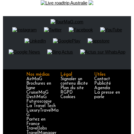
Nos médias
Légal
Utiles
AirMaG
Signaler un
Contact
Brochures en
contenu illicite
Publicité
ligne
Plan du site
Agenda
CruiseMaG
RGPD
La presse en
DestiMaG
Cookies
parle
Futuroscopie
La Travel Tech
LuxuryTravelMa
G
Partez en
France
TravelJobs
TravelManager