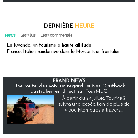
DERNIÈRE
HEURE
News
Les + lus
Les + commentés
Le Rwanda, un tourisme à haute altitude
France, Italie : randonnée dans le Mercantour frontalier
BRAND NEWS
Une route, des voix, un regard : suivez l’Outback
australien en direct sur TourMaG
À partir du 24 juillet, TourMaG
suivra une expédition de plus de
5 000 kilomètres à travers...