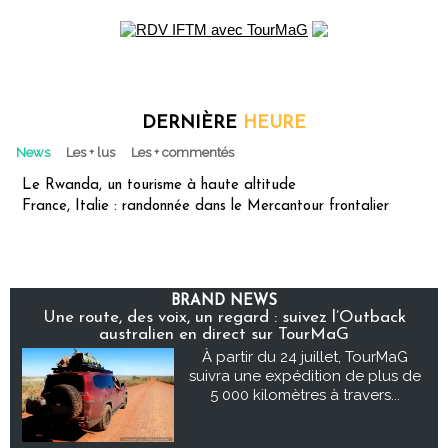
DERNIÈRE
HEURE
News
Les + lus
Les + commentés
Le Rwanda, un tourisme à haute altitude
France, Italie : randonnée dans le Mercantour frontalier
BRAND NEWS
Une route, des voix, un regard : suivez l’Outback
australien en direct sur TourMaG
À partir du 24 juillet, TourMaG
suivra une expédition de plus de
5 000 kilomètres à travers...