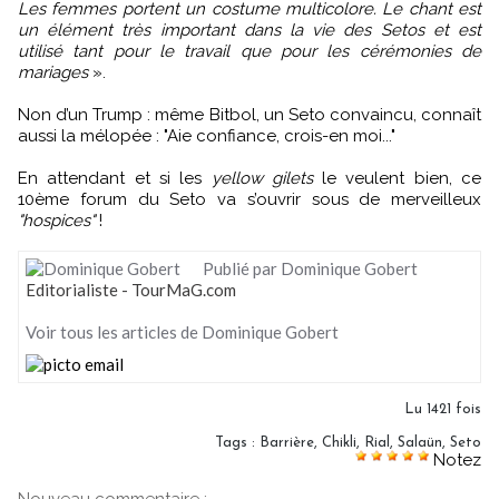
Les femmes portent un costume multicolore. Le chant est
un élément très important dans la vie des Setos et est
utilisé tant pour le travail que pour les cérémonies de
mariages
».
Non d’un Trump : même Bitbol, un Seto convaincu, connaît
aussi la mélopée : "Aie confiance, crois-en moi..."
En attendant et si les
yellow gilets
le veulent bien, ce
10ème forum du Seto va s’ouvrir sous de merveilleux
"hospices"
!
Publié par Dominique Gobert
Editorialiste - TourMaG.com
Voir tous les articles de Dominique Gobert
Lu 1421 fois
Tags
:
Barrière
,
Chikli
,
Rial
,
Salaün
,
Seto
Notez