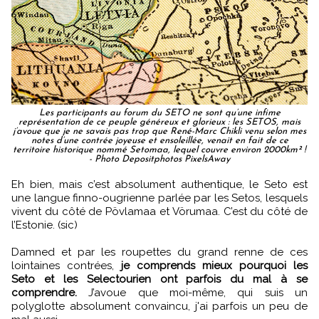
Les participants au forum du SETO ne sont qu’une infime
représentation de ce peuple généreux et glorieux : les SETOS, mais
j’avoue que je ne savais pas trop que René-Marc Chikli venu selon mes
notes d’une contrée joyeuse et ensoleillée, venait en fait de ce
territoire historique nommé Setomaa, lequel couvre environ 2000km² !
- Photo Depositphotos PixelsAway
Eh bien, mais c’est absolument authentique, le Seto est
une langue finno-ougrienne parlée par les Setos, lesquels
vivent du côté de Pövlamaa et Vörumaa. C’est du côté de
l’Estonie. (sic)
Damned et par les roupettes du grand renne de ces
lointaines contrées,
je comprends mieux pourquoi les
Seto et les Selectourien ont parfois du mal à se
comprendre.
J’avoue que moi-même, qui suis un
polyglotte absolument convaincu, j'ai parfois un peu de