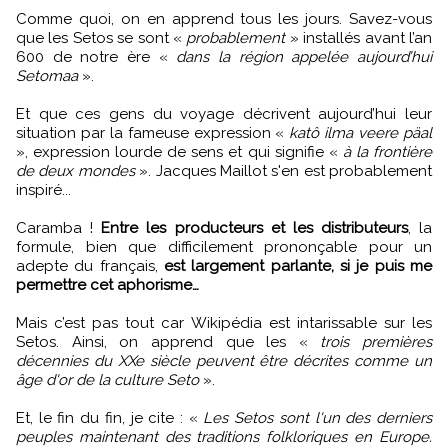
Comme quoi, on en apprend tous les jours. Savez-vous
que les Setos se sont «
probablement
» installés avant l’an
600 de notre ère «
dans la région appelée aujourd’hui
Setomaa
».
Et que ces gens du voyage décrivent aujourd’hui leur
situation par la fameuse expression «
katô ilma veere päal
», expression lourde de sens et qui signifie «
à la frontière
de deux mondes
». Jacques Maillot s'en est probablement
inspiré...
Caramba !
Entre les producteurs et les distributeurs
, la
formule, bien que difficilement prononçable pour un
adepte du français,
est largement parlante, si je puis me
permettre cet aphorisme…
Mais c’est pas tout car Wikipédia est intarissable sur les
Setos. Ainsi, on apprend que les «
trois premières
décennies du XXe siècle peuvent être décrites comme un
âge d'or de la culture Seto
».
Et, le fin du fin, je cite : «
Les Setos sont l'un des derniers
peuples maintenant des traditions folkloriques en Europe.