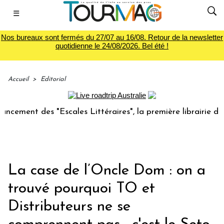
☰
Nos bureaux sont fermés du 27/07 au 16/08. Retour de la newsletter
quotidienne le 24/08/2026. Bel été !
Accueil
>
Editorial
nt des "Escales Littéraires", la première librairie du voyag
La case de l’Oncle Dom : on a
trouvé pourquoi TO et
Distributeurs ne se