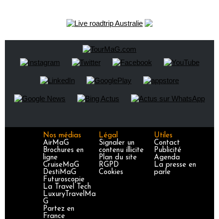
Nos médias
Légal
Utiles
AirMaG
Signaler un
Contact
Brochures en
contenu illicite
Publicité
ligne
Plan du site
Agenda
CruiseMaG
RGPD
La presse en
DestiMaG
Cookies
parle
Futuroscopie
La Travel Tech
LuxuryTravelMa
G
Partez en
France