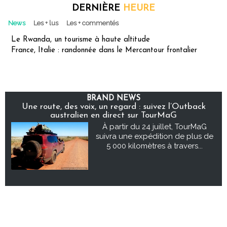
DERNIÈRE
HEURE
News
Les + lus
Les + commentés
Le Rwanda, un tourisme à haute altitude
France, Italie : randonnée dans le Mercantour frontalier
BRAND NEWS
Une route, des voix, un regard : suivez l’Outback
australien en direct sur TourMaG
À partir du 24 juillet, TourMaG
suivra une expédition de plus de
5 000 kilomètres à travers...