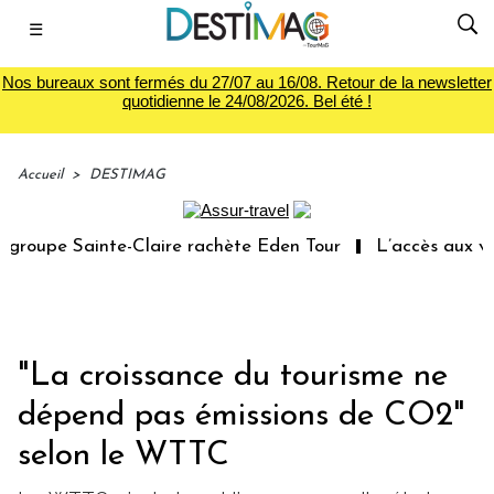
☰
Nos bureaux sont fermés du 27/07 au 16/08. Retour de la newsletter
quotidienne le 24/08/2026. Bel été !
Accueil
>
DESTIMAG
roupe Sainte-Claire rachète Eden Tour
L’accès aux vaca
"La croissance du tourisme ne
dépend pas émissions de CO2"
selon le WTTC