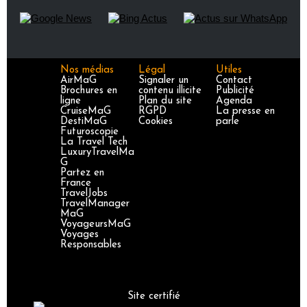
Nos médias
Légal
Utiles
AirMaG
Signaler un
Contact
Brochures en
contenu illicite
Publicité
ligne
Plan du site
Agenda
CruiseMaG
RGPD
La presse en
DestiMaG
Cookies
parle
Futuroscopie
La Travel Tech
LuxuryTravelMa
G
Partez en
France
TravelJobs
TravelManager
MaG
VoyageursMaG
Voyages
Responsables
Site certifié