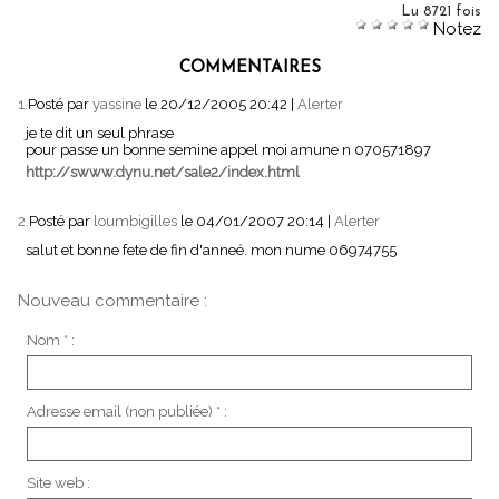
Lu 8721 fois
Notez
COMMENTAIRES
1.
Posté par
yassine
le 20/12/2005 20:42
|
Alerter
je te dit un seul phrase
pour passe un bonne semine appel moi amune n 070571897
http://swww.dynu.net/sale2/index.html
2.
Posté par
loumbigilles
le 04/01/2007 20:14
|
Alerter
salut et bonne fete de fin d'anneé. mon nume 06974755
Nouveau commentaire :
Nom * :
Adresse email (non publiée) * :
Site web :