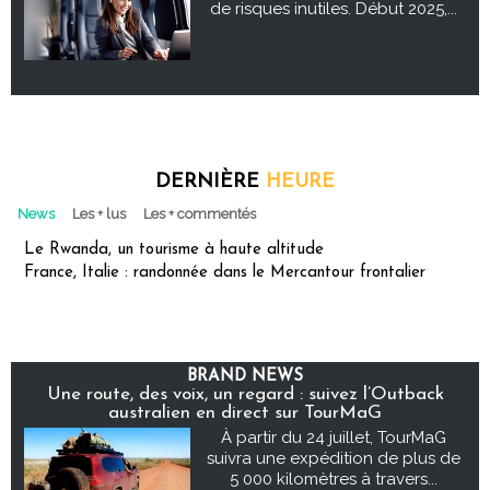
de risques inutiles. Début 2025,...
DERNIÈRE
HEURE
News
Les + lus
Les + commentés
Le Rwanda, un tourisme à haute altitude
France, Italie : randonnée dans le Mercantour frontalier
BRAND NEWS
Une route, des voix, un regard : suivez l’Outback
australien en direct sur TourMaG
À partir du 24 juillet, TourMaG
suivra une expédition de plus de
5 000 kilomètres à travers...