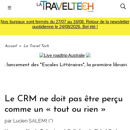
☰
Nos bureaux sont fermés du 27/07 au 16/08. Retour de la newsletter
quotidienne le 24/08/2026. Bel été !
Accueil
>
La Travel Tech
cement des "Escales Littéraires", la première librairie du v
Le CRM ne doit pas être perçu
comme un « tout ou rien »
par Lucien SALEMI (*)