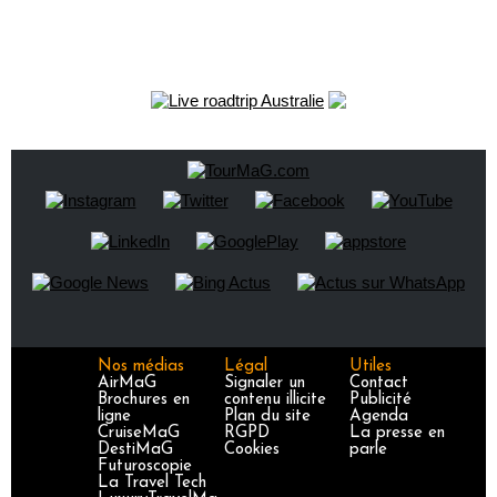
Nos médias
Légal
Utiles
AirMaG
Signaler un
Contact
Brochures en
contenu illicite
Publicité
ligne
Plan du site
Agenda
CruiseMaG
RGPD
La presse en
DestiMaG
Cookies
parle
Futuroscopie
La Travel Tech