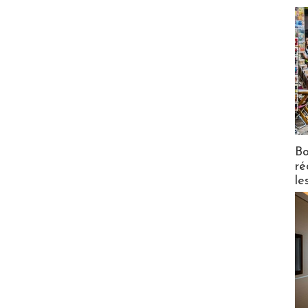
Bo
ré
le