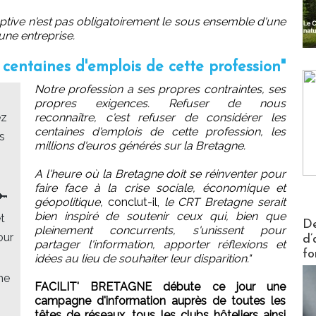
tive n'est pas obligatoirement le sous ensemble d'une
une entreprise.
 centaines d'emplois de cette profession"
Notre profession a ses propres contraintes, ses
propres exigences. Refuser de nous
ez
reconnaître, c'est refuser de considérer les
centaines d'emplois de cette profession, les
s
millions d'euros générés sur la Bretagne.
A l'heure où la Bretagne doit se réinventer pour
faire face à la crise sociale, économique et
🔑
géopolitique,
conclut-il,
le CRT Bretagne serait
bien inspiré de soutenir ceux qui, bien que
t
Actus V
De
pleinement concurrents, s'unissent pour
our
d’
partager l'information, apporter réflexions et
fo
idées au lieu de souhaiter leur disparition."
ne
FACILIT' BRETAGNE débute ce jour une
campagne d'information auprès de toutes les
têtes de réseaux, tous les clubs hôteliers ainsi