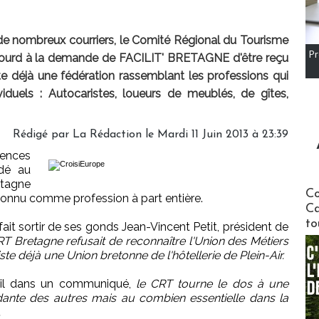
 de nombreux courriers, le Comité Régional du Tourisme
Pr
sourd à la demande de FACILIT' BRETAGNE d'être reçu
te déjà une fédération rassemblant les professions qui
viduels : Autocaristes, loueurs de meublés, de gîtes,
Rédigé par
La Rédaction
le Mardi 11 Juin 2013 à 23:39
gences
dé au
etagne
Communi
Co
connu comme profession à part entière.
Ca
to
 fait sortir de ses gonds Jean-Vincent Petit, président de
T Bretagne refusait de reconnaître l'Union des Métiers
iste déjà une Union bretonne de l'hôtellerie de Plein-Air.
-il dans un communiqué,
le CRT tourne le dos à une
ndante des autres mais au combien essentielle dans la
.