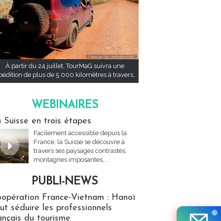
À partir du 24 juillet, TourMaG suivra une
pédition de plus de 5 000 kilomètres à travers...
WEBINAIRES
res
 Suisse en trois étapes
Facilement accessible depuis la
France, la Suisse se découvre à
travers ses paysages contrastés,
montagnes imposantes,...
PUBLI-NEWS
ews
opération France-Vietnam : Hanoï
ut séduire les professionnels
ançais du tourisme