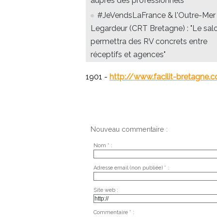
auprès des professionnels
#JeVendsLaFrance & l'Outre-Mer 
Legardeur (CRT Bretagne) : "Le sal
permettra des RV concrets entre
réceptifs et agences"
1901 -
http://www.facilit-bretagne.
Nouveau commentaire :
Nom * :
Adresse email (non publiée) * :
Site web :
Commentaire * :