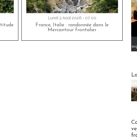
Lundi 3 Août 2026 - 07:00
titude
France, Italie : randonnée dans le
Mercantour frontalier
ex
Webinai
La
Publi-n
Co
ve
fr