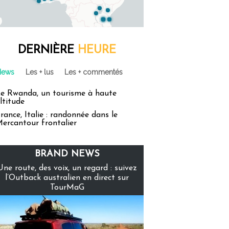
DERNIÈRE
HEURE
News
Les + lus
Les + commentés
e Rwanda, un tourisme à haute
ltitude
rance, Italie : randonnée dans le
ercantour frontalier
BRAND NEWS
Une route, des voix, un regard : suivez
l’Outback australien en direct sur
TourMaG