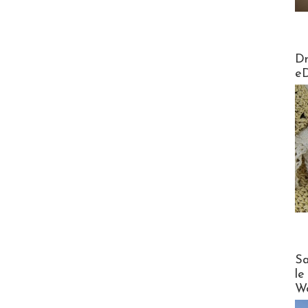
AirMa
Dr
e
Cruise
Sa
le
Wo