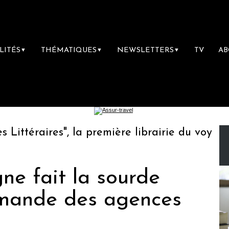
LITÉS
THÉMATIQUES
NEWSLETTERS
TV
A
▼
▼
▼
ttéraires", la première librairie du voyage
ne fait la sourde
demande des agences