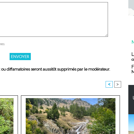
res
L
a
F
x ou diffamatoires seront aussitôt supprimés par le modérateur.
M
<
>