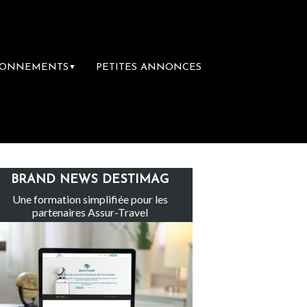
BONNEMENTS
PETITES ANNONCES
▼
Le groupe Sainte-Claire rachète Eden Tour
BRAND NEWS DESTIMAG
Une formation simplifiée pour les
partenaires Assur-Travel