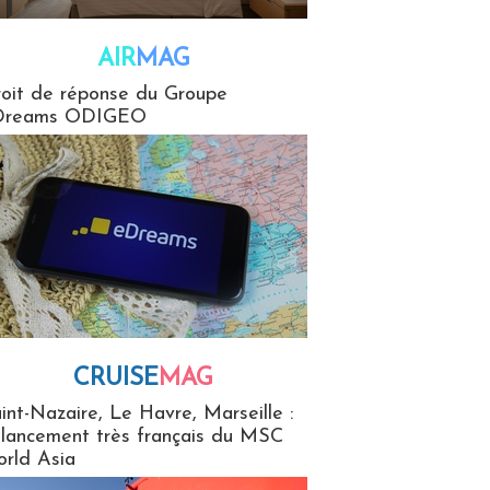
AIR
MAG
G
oit de réponse du Groupe
Dreams ODIGEO
CRUISE
MAG
MaG
int-Nazaire, Le Havre, Marseille :
 lancement très français du MSC
rld Asia