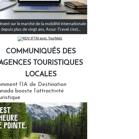
ésent sur le marché de la mobilité internationale
depuis plus de vingt ans, Assur-Travel s'est...
COMMUNIQUÉS DES
AGENCES TOURISTIQUES
LOCALES
qués des agences touristiques locales
mment l’IA de Destination
nada booste l’attractivité
uristique