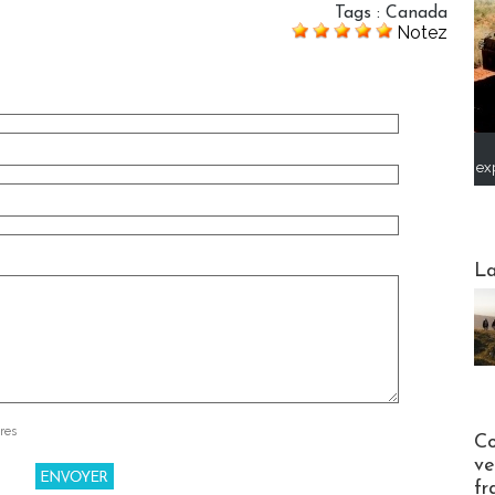
Tags
:
Canada
Notez
ex
Webinai
La
res
Publi-n
Co
ve
fr