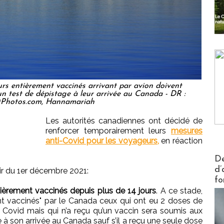
urs entièrement vaccinés arrivant par avion doivent
n test de dépistage à leur arrivée au Canada - DR :
tPhotos.com, Hannamariah
Les autorités canadiennes ont décidé de
renforcer temporairement leurs
mesures
anti-Covid pour les voyageurs,
en réaction
Actus V
De
d’
ir du 1er décembre 2021:
fo
tièrement vaccinés depuis plus de 14 jours
. A ce stade,
 vaccinés" par le Canada ceux qui ont eu 2 doses de
e Covid mais qui n’a reçu qu’un vaccin sera soumis aux
 à son arrivée au Canada sauf s’il a reçu une seule dose