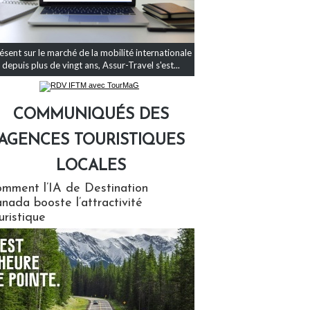
ésent sur le marché de la mobilité internationale
depuis plus de vingt ans, Assur-Travel s'est...
COMMUNIQUÉS DES
AGENCES TOURISTIQUES
LOCALES
qués des agences touristiques locales
mment l’IA de Destination
nada booste l’attractivité
uristique