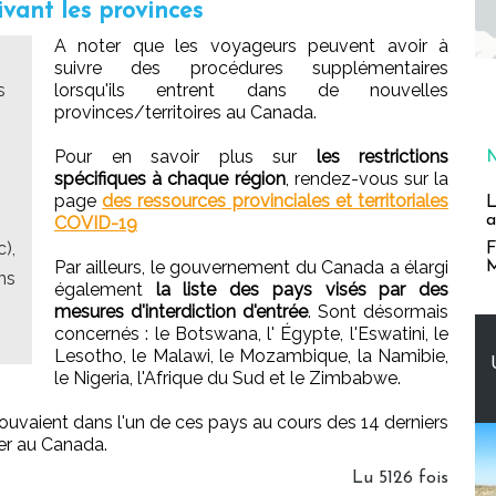
ivant les provinces
A noter que les voyageurs peuvent avoir à
suivre des procédures supplémentaires
s
lorsqu'ils entrent dans de nouvelles
provinces/territoires au Canada.
Pour en savoir plus sur
les restrictions
spécifiques à chaque région
, rendez-vous sur la
page
des ressources provinciales et territoriales
L
a
COVID-19
),
F
Par ailleurs, le gouvernement du Canada a élargi
M
ns
également
la liste des pays visés par des
mesures d'interdiction d'entrée
. Sont désormais
concernés : le Botswana, l' Égypte, l'Eswatini, le
Lesotho, le Malawi, le Mozambique, la Namibie,
le Nigeria, l'Afrique du Sud et le Zimbabwe.
rouvaient dans l'un de ces pays au cours des 14 derniers
rer au Canada.
Lu 5126 fois