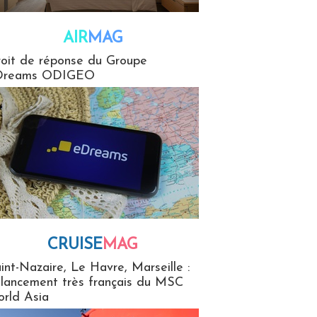
AIR
MAG
G
oit de réponse du Groupe
Dreams ODIGEO
CRUISE
MAG
MaG
int-Nazaire, Le Havre, Marseille :
 lancement très français du MSC
rld Asia