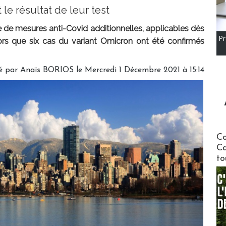
le résultat de leur test
 de mesures anti-Covid additionnelles, applicables dès
Pr
rs que six cas du variant Omicron ont été confirmés
é par
Anaïs BORIOS
le Mercredi 1 Décembre 2021 à 15:14
Communi
Co
Ca
to