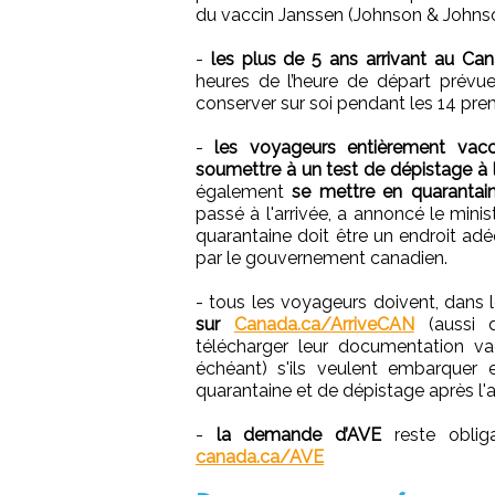
du vaccin Janssen (Johnson & Johnso
-
les plus de 5 ans arrivant au Ca
heures de l’heure de départ prévue
conserver sur soi pendant les 14 pre
-
les voyageurs entièrement vacc
soumettre à un test de dépistage à 
également
se mettre en quarantain
passé à l'arrivée, a annoncé le mini
quarantaine doit être un endroit adéqu
par le gouvernement canadien.
- tous les voyageurs doivent, dans 
sur
Canada.ca/ArriveCAN
(aussi d
télécharger leur documentation vac
échéant) s'ils veulent embarquer 
quarantaine et de dépistage après l'a
-
la demande d’AVE
reste obliga
canada.ca/AVE