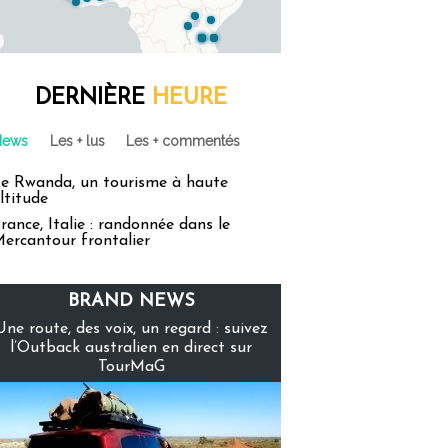
DERNIÈRE
HEURE
News
Les + lus
Les + commentés
e Rwanda, un tourisme à haute
ltitude
rance, Italie : randonnée dans le
ercantour frontalier
BRAND NEWS
Une route, des voix, un regard : suivez
l’Outback australien en direct sur
TourMaG