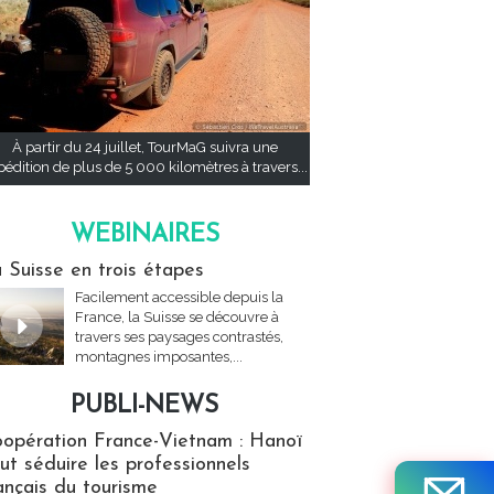
À partir du 24 juillet, TourMaG suivra une
pédition de plus de 5 000 kilomètres à travers...
WEBINAIRES
res
 Suisse en trois étapes
Facilement accessible depuis la
France, la Suisse se découvre à
travers ses paysages contrastés,
montagnes imposantes,...
PUBLI-NEWS
ews
opération France-Vietnam : Hanoï
ut séduire les professionnels
ançais du tourisme