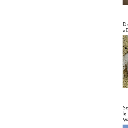
AirMa
Dr
e
Cruise
Sa
le
Wo