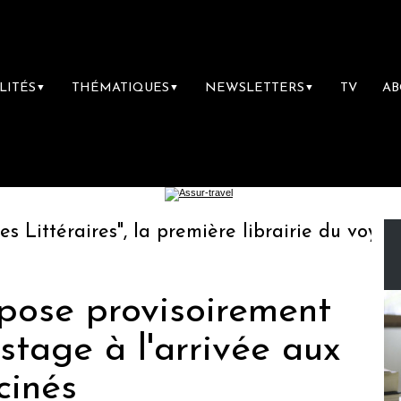
LITÉS
THÉMATIQUES
NEWSLETTERS
TV
A
▼
▼
▼
ttéraires", la première librairie du voyage
ose provisoirement
istage à l'arrivée aux
cinés