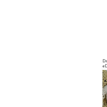
AirMa
Dr
e