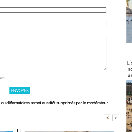
Partez
L’
in
le
res
x ou diffamatoires seront aussitôt supprimés par le modérateur.
<
>