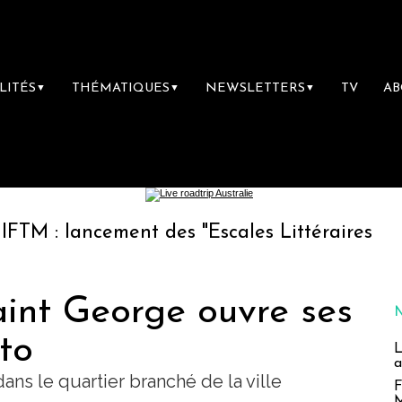
LITÉS
THÉMATIQUES
NEWSLETTERS
TV
A
▼
▼
▼
ement des "Escales Littéraires", la première 
int George ouvre ses
to
L
a
ns le quartier branché de la ville
F
M