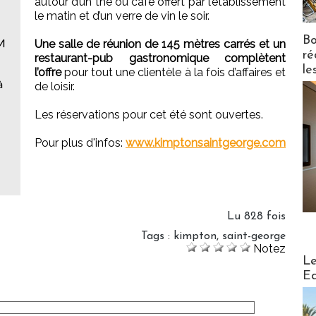
autour d’un thé ou café offert par l’établissement
le matin et d’un verre de vin le soir.
Bo
EM
Une salle de réunion de 145 mètres carrés et un
ré
restaurant-pub gastronomique complètent
le
l’offre
pour tout une clientèle à la fois d’affaires et
à
de loisir.
Les réservations pour cet été sont ouvertes.
Pour plus d'infos:
www.kimptonsaintgeorge.com
Lu 828 fois
Tags
:
kimpton
,
saint-george
Notez
Distribu
Le
Ed