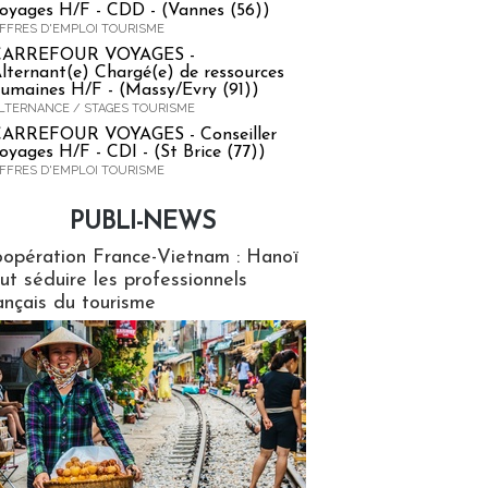
oyages H/F - CDD - (Vannes (56))
FFRES D'EMPLOI TOURISME
CARREFOUR VOYAGES -
lternant(e) Chargé(e) de ressources
umaines H/F - (Massy/Evry (91))
LTERNANCE / STAGES TOURISME
ARREFOUR VOYAGES - Conseiller
oyages H/F - CDI - (St Brice (77))
FFRES D'EMPLOI TOURISME
PUBLI-NEWS
ews
opération France-Vietnam : Hanoï
ut séduire les professionnels
ançais du tourisme