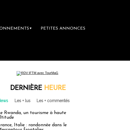
BONNEMENTS
PETITES ANNONCES
▼
librairie du voyage
Le groupe Sainte-Clai
DERNIÈRE
HEURE
News
Les + lus
Les + commentés
e Rwanda, un tourisme à haute
ltitude
rance, Italie : randonnée dans le
ercantour frontalier