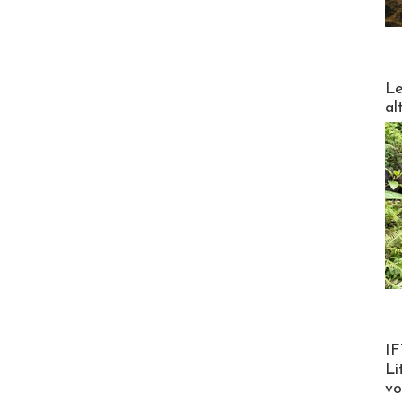
DESTI
Le
al
Product
IF
Li
v