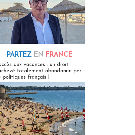
PARTEZ
EN
FRANCE
 en France
accès aux vacances : un droit
achevé totalement abandonné par
s politiques français !