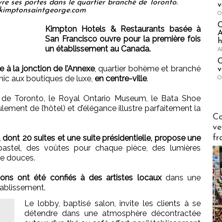
e ses portes dans le quartier branché de Toronto.
v
kimptonsaintgeorge.com
O
Kimpton Hotels & Restaurants basée à
A
San Francisco ouvre pour la première fois
h
un établissement au Canada.
A
C
e à la jonction de l’Annexe
, quartier bohème et branché
v
chic aux boutiques de luxe,
en centre-ville
.
O
é de Toronto, le Royal Ontario Museum, le Bata Shoe
ent de l’hôtel) et d’élégance illustre parfaitement la
Publi-n
Co
ve
fr
ont 20 suites et une suite présidentielle, propose une
stel, des voûtes pour chaque pièce, des lumières
e douces.
ons ont été confiés à des artistes locaux
dans une
tablissement.
Le lobby, baptisé salon, invite les clients à se
détendre dans une atmosphère décontractée