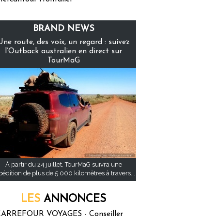
BRAND NEWS
Une route, des voix, un regard : suivez
l’Outback australien en direct sur
TourMaG
À partir du 24 juillet, TourMaG suivra une
pédition de plus de 5 000 kilomètres à travers...
LES
ANNONCES
ARREFOUR VOYAGES - Conseiller