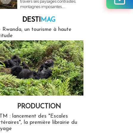
travers ses paysages contrastés,
montagnes imposantes,...
DESTI
MAG
MAG
 Rwanda, un tourisme à haute
titude
PRODUCTION
ion
TM : lancement des "Escales
ttéraires", la première librairie du
oyage