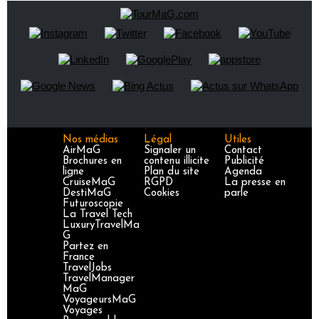
Nos médias
Légal
Utiles
AirMaG
Signaler un
Contact
Brochures en
contenu illicite
Publicité
ligne
Plan du site
Agenda
CruiseMaG
RGPD
La presse en
DestiMaG
Cookies
parle
Futuroscopie
La Travel Tech
LuxuryTravelMa
G
Partez en
France
TravelJobs
TravelManager
MaG
VoyageursMaG
Voyages