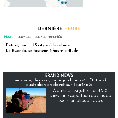
DERNIÈRE
HEURE
News
Les + lus
Les + commentés
Detroit, une « US city » à la relance
Le Rwanda, un tourisme à haute altitude
BRAND NEWS
Une route, des voix, un regard : suivez l’Outback
australien en direct sur TourMaG
À partir du 24 juillet, TourMaG
suivra une expédition de plus de
5 000 kilomètres à travers...