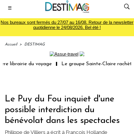
☰
Nos bureaux sont fermés du 27/07 au 16/08. Retour de la newsletter
quotidienne le 24/08/2026. Bel été !
Accueil
>
DESTIMAG
re librairie du voyage
Le groupe Sainte-Claire rachète 
Le Puy du Fou inquiet d'une
possible interdiction du
bénévolat dans les spectacles
Philippe de Villiers a écrit à François Hollande