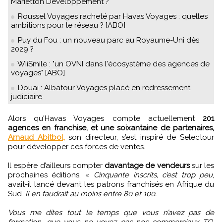
Marietton Développement ?
Roussel Voyages racheté par Havas Voyages : quelles
ambitions pour le réseau ? [ABO]
Puy du Fou : un nouveau parc au Royaume-Uni dès
2029 ?
WiiSmile : "un OVNI dans l'écosystème des agences de
voyages" [ABO]
Douai : Albatour Voyages placé en redressement
judiciaire
Alors qu'Havas Voyages compte actuellement
201
agences en franchise, et une soixantaine de partenaires,
Arnaud Abitbol,
son directeur, s’est inspiré de Selectour
pour développer ces forces de ventes.
Il espère d’ailleurs compter
davantage de vendeurs
sur les
prochaines éditions. «
Cinquante inscrits, c’est trop peu
,
avait-il lancé devant les patrons franchisés en Afrique du
Sud.
Il en faudrait au moins entre 80 et 100.
Vous me dites tout le temps que vous n’avez pas de
formation, que vous ne voyez pas nos commerciaux TO.