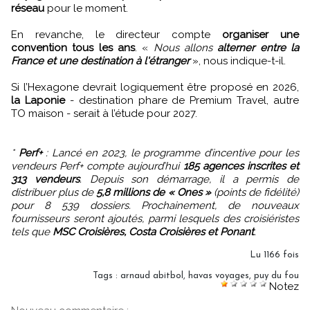
réseau
pour le moment.
En revanche, le directeur compte
organiser une
convention tous les ans
. «
Nous allons
alterner entre la
France et une destination à l'étranger
», nous indique-t-il.
Si l’Hexagone devrait logiquement être proposé en 2026,
la Laponie
- destination phare de Premium Travel, autre
TO maison - serait à l’étude pour 2027.
*
Perf+
: Lancé en 2023, le programme d’incentive pour les
vendeurs Perf+ compte aujourd’hui
185 agences inscrites et
313 vendeurs
. Depuis son démarrage, il a permis de
distribuer plus de
5,8 millions de « Ones »
(points de fidélité)
pour 8 539 dossiers. Prochainement, de nouveaux
fournisseurs seront ajoutés, parmi lesquels des croisiéristes
tels que
MSC Croisières, Costa Croisières et Ponant
.
Lu 1166 fois
Tags
:
arnaud abitbol
,
havas voyages
,
puy du fou
Notez