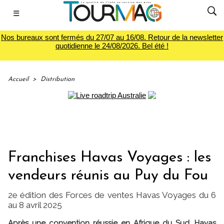
☰
Nos bureaux sont fermés du 27/07 au 16/08. Retour de la newsletter
quotidienne le 24/08/2026. Bel été !
Accueil
>
Distribution
Franchises Havas Voyages : les
vendeurs réunis au Puy du Fou
2e édition des Forces de ventes Havas Voyages du 6
au 8 avril 2025
Après une convention réussie en Afrique du Sud, Havas