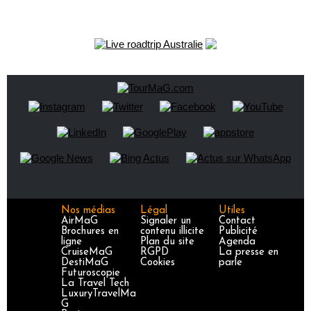
Nos médias
Légal
Utiles
AirMaG
Signaler un
Contact
Brochures en
contenu illicite
Publicité
ligne
Plan du site
Agenda
CruiseMaG
RGPD
La presse en
DestiMaG
Cookies
parle
Futuroscopie
La Travel Tech
LuxuryTravelMa
G