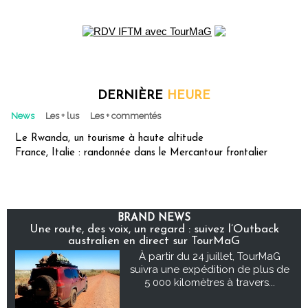
DERNIÈRE
HEURE
News
Les + lus
Les + commentés
Le Rwanda, un tourisme à haute altitude
France, Italie : randonnée dans le Mercantour frontalier
BRAND NEWS
Une route, des voix, un regard : suivez l’Outback
australien en direct sur TourMaG
À partir du 24 juillet, TourMaG
suivra une expédition de plus de
5 000 kilomètres à travers...