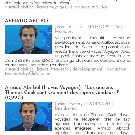
et directeur des franchises du réseau...
arnaud abitbol
,
havas voyages
,
ile maurice
,
maurice
ARNAUD ABITBOL
Jean DA LUZ
| 31/05/2021
|
Nos
Members
Vice-président exécutif Marietton
Developpement, Arnaud Abitbol est aussi
président de Soléa et responsable du
réseau franchise d'Havas Voyages. Avec
un profil financier marqué, il est titulaire
d'un DESS Finance (2000) et a dirigé plusieurs sociétés avant de se
tourner vers l'industrie du tourisme...
arnaud abitbol
,
havas
,
Marietton developpement
,
Production
MembershipClub
,
solea
Arnaud Abitbol (Havas Voyages) : "Les anciens
Thomas Cook sont vraiment des supers vendeurs !"
(0,99€)
Céline Eymery
| 12/01/2020
|
Distribution
Avec la chute de Thomas Cook, Havas
Voyages va récupérer près de 120
agences franchisées et a repris 19
agences intégrées. Arnaud Abitbol,
directeur des franchises de Havas