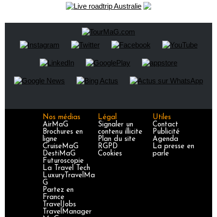
Nos médias
Légal
Utiles
AirMaG
Signaler un
Contact
Brochures en
contenu illicite
Publicité
ligne
Plan du site
Agenda
CruiseMaG
RGPD
La presse en
DestiMaG
Cookies
parle
Futuroscopie
La Travel Tech
LuxuryTravelMa
G
Partez en
France
TravelJobs
TravelManager