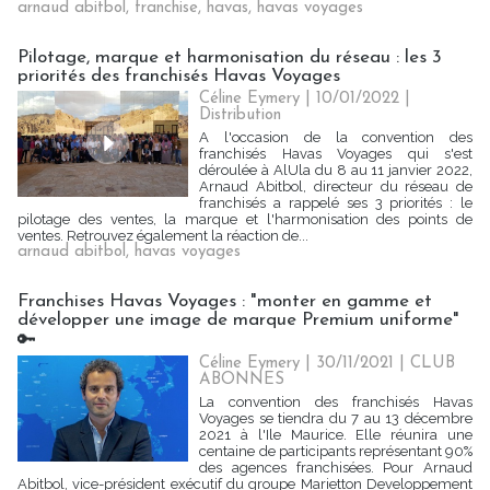
arnaud abitbol
,
franchise
,
havas
,
havas voyages
Pilotage, marque et harmonisation du réseau : les 3
priorités des franchisés Havas Voyages
Céline Eymery
| 10/01/2022
|
Distribution
A l'occasion de la convention des
franchisés Havas Voyages qui s'est
déroulée à AlUla du 8 au 11 janvier 2022,
Arnaud Abitbol, directeur du réseau de
franchisés a rappelé ses 3 priorités : le
pilotage des ventes, la marque et l'harmonisation des points de
ventes. Retrouvez également la réaction de...
arnaud abitbol
,
havas voyages
Franchises Havas Voyages : "monter en gamme et
développer une image de marque Premium uniforme"
🔑
Céline Eymery
| 30/11/2021
|
CLUB
ABONNES
La convention des franchisés Havas
Voyages se tiendra du 7 au 13 décembre
2021 à l'Ile Maurice. Elle réunira une
centaine de participants représentant 90%
des agences franchisées. Pour Arnaud
Abitbol, vice-président exécutif du groupe Marietton Developpement