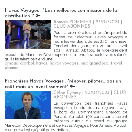
Havas Voyages : "Les meilleures commissions de la
distribution !" 🔑
Romain POMMIER
| 23/04/2024
|
CLUB ABONNES
Pour la première fois, et en s'inspirant du
format de Selectour, Havas Voyages a
réuni les vendeurs de ses 240 franchises.
Pendant deux jours, du 20 au 22 avril
2024, Arnaud Abitbol, le vice-président
exécutif de Marietton Développement, a tenu à rappeler aux salariés
qu'ils faisaient partie "d'une...
arnaud abitbol
,
havas
,
havas voyages
,
msc grandiosa
,
travel
planner
Franchises Havas Voyages : "rénover, piloter... pas un
coût mais un investissement" 🔑
Céline Eymery
| 20/04/2023
|
CLUB
ABONNES
La convention des franchisés Havas
Voyages se tiendra du 21 au 23 avril 2023,
à bord du Commandant Charcot de
Ponant. Au total 150 participants seront
présents autour du board du groupe
Marietton Developpement et de Havas Voyages. Pour Arnaud Abitbol,
Vice-président exécutif de Marietton...