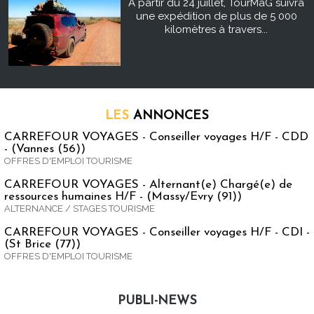
À partir du 24 juillet, TourMaG suivra
une expédition de plus de 5 000
kilomètres à travers...
LES
ANNONCES
CARREFOUR VOYAGES - Conseiller voyages H/F - CDD
- (Vannes (56))
OFFRES D'EMPLOI TOURISME
CARREFOUR VOYAGES - Alternant(e) Chargé(e) de
ressources humaines H/F - (Massy/Evry (91))
ALTERNANCE / STAGES TOURISME
CARREFOUR VOYAGES - Conseiller voyages H/F - CDI -
(St Brice (77))
OFFRES D'EMPLOI TOURISME
PUBLI-NEWS