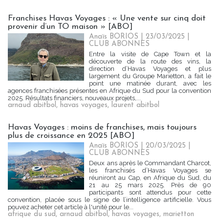
Franchises Havas Voyages : « Une vente sur cinq doit
provenir d’un TO maison » [ABO]
Anaïs BORIOS
| 23/03/2025
|
CLUB ABONNES
Entre la visite de Cape Town et la
découverte de la route des vins, la
direction d’Havas Voyages et plus
largement du Groupe Marietton, a fait le
point une matinée durant, avec les
agences franchisées présentes en Afrique du Sud pour la convention
2025. Résultats financiers, nouveaux projets,...
arnaud abitbol
,
havas voyages
,
laurent abitbol
Havas Voyages : moins de franchises, mais toujours
plus de croissance en 2025 [ABO]
Anaïs BORIOS
| 20/03/2025
|
CLUB ABONNES
Deux ans après le Commandant Charcot,
les franchisés d’Havas Voyages se
réuniront au Cap, en Afrique du Sud, du
21 au 25 mars 2025. Près de 90
participants sont attendus pour cette
convention, placée sous le signe de l’intelligence artificielle. Vous
pouvez acheter cet article à l'unité pour le...
afrique du sud
,
arnaud abitbol
,
havas voyages
,
marietton