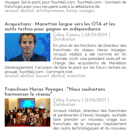
Voyages, fait le point pour TourMaG.com. TourMaG.com - Combien de
franchises avez-vous récupéré suite à la défaillance de...
arnaud abitbol
,
articlepremium
,
havas voyages
Acquisitions : Marietton lorgne vers les OTA et les
outils techno pour gagner en indépendance
Céline Eymery
| 08/01/2019
|
Distribution
En plus de ses fonctions de directeur des
franchises du réseau Havas Voyages,
Arnaud Abitbol a été nommé en fin
d'année 2018 vice-président exécutif en
charge des acquisitions de Mariettion
Développement, l'occasion de faire le point sur les futurs rachats du
groupe. TourMaG.com - Comment s'est...
arnaud abitbol
,
laurent abitbol
,
marietton
Franchises Havas Voyages : "Nous souhaitons
harmoniser le réseau"
Céline Eymery | 12/06/2017
|
Distribution
Arnaud Abitbol, directeur des franchises
et partenariats d’Havas Voyages, souhaite
faire prendre un nouveau virage aux
franchisés de la marque. Déploiement
des outils technologiques et du nouveau