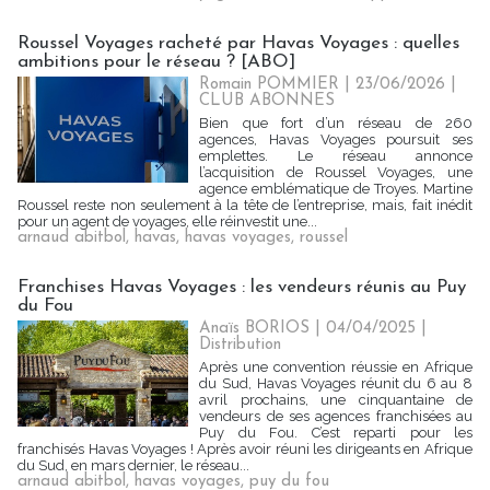
Roussel Voyages racheté par Havas Voyages : quelles
ambitions pour le réseau ? [ABO]
Romain POMMIER
| 23/06/2026
|
CLUB ABONNES
Bien que fort d’un réseau de 260
agences, Havas Voyages poursuit ses
emplettes. Le réseau annonce
l’acquisition de Roussel Voyages, une
agence emblématique de Troyes. Martine
Roussel reste non seulement à la tête de l’entreprise, mais, fait inédit
pour un agent de voyages, elle réinvestit une...
arnaud abitbol
,
havas
,
havas voyages
,
roussel
Franchises Havas Voyages : les vendeurs réunis au Puy
du Fou
Anaïs BORIOS
| 04/04/2025
|
Distribution
Après une convention réussie en Afrique
du Sud, Havas Voyages réunit du 6 au 8
avril prochains, une cinquantaine de
vendeurs de ses agences franchisées au
Puy du Fou. C’est reparti pour les
franchisés Havas Voyages ! Après avoir réuni les dirigeants en Afrique
du Sud, en mars dernier, le réseau...
arnaud abitbol
,
havas voyages
,
puy du fou