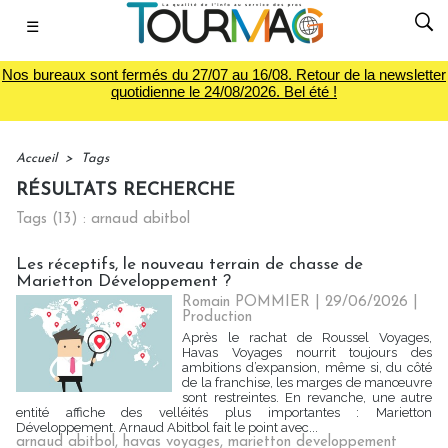
☰
Nos bureaux sont fermés du 27/07 au 16/08. Retour de la newsletter
quotidienne le 24/08/2026. Bel été !
Accueil
>
Tags
RÉSULTATS RECHERCHE
Tags (13) : arnaud abitbol
Les réceptifs, le nouveau terrain de chasse de
Marietton Développement ?
Romain POMMIER
| 29/06/2026
|
Production
Après le rachat de Roussel Voyages,
Havas Voyages nourrit toujours des
ambitions d’expansion, même si, du côté
de la franchise, les marges de manœuvre
sont restreintes. En revanche, une autre
entité affiche des velléités plus importantes : Marietton
Développement. Arnaud Abitbol fait le point avec...
arnaud abitbol
,
havas voyages
,
marietton developpement