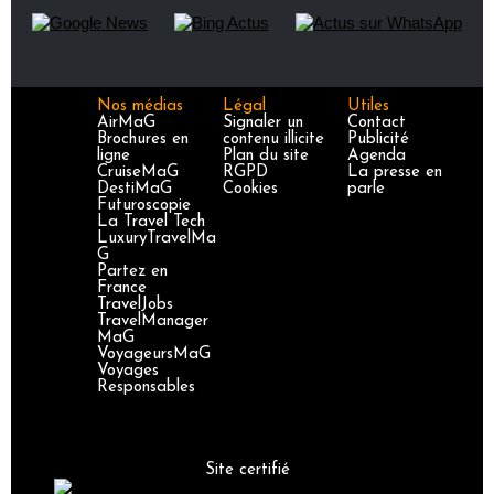
Nos médias
Légal
Utiles
AirMaG
Signaler un
Contact
Brochures en
contenu illicite
Publicité
ligne
Plan du site
Agenda
CruiseMaG
RGPD
La presse en
DestiMaG
Cookies
parle
Futuroscopie
La Travel Tech
LuxuryTravelMa
G
Partez en
France
TravelJobs
TravelManager
MaG
VoyageursMaG
Voyages
Responsables
Site certifié