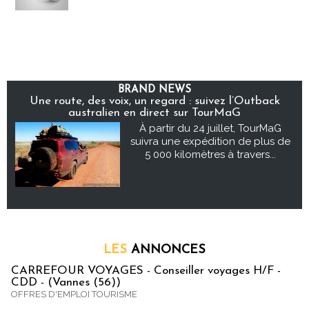
BRAND NEWS
Une route, des voix, un regard : suivez l’Outback
australien en direct sur TourMaG
À partir du 24 juillet, TourMaG
suivra une expédition de plus de
5 000 kilomètres à travers...
LES
ANNONCES
CARREFOUR VOYAGES - Conseiller voyages H/F -
CDD - (Vannes (56))
OFFRES D'EMPLOI TOURISME