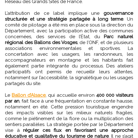
Réseau des Grands Sites de France.
L’attribution de ce label implique une
gouvernance
structurée et une stratégie partagée à long terme
. Un
comité de pilotage a été mis en place sous la direction du
Département, avec la participation active des communes
concernées, des services de l’État, du
Parc naturel
régional des Ballons des Vosges
, de l’ONF, et de plusieurs
associations environnementales et sportives. La
concertation avec les usagers, les randonneurs, les
accompagnateurs en montagne et les habitants fait
également partie intégrante du processus. Des ateliers
participatifs ont permis de recueillir leurs attentes,
notamment sur l’accessibilité, la signalétique ou les usages
partagés du site.
Le
Ballon d’Alsace
, qui accueille environ
400 000 visiteurs
par an
, fait face à une fréquentation en constante hausse,
notamment en été. Cette pression touristique engendre
des impacts visibles sur les milieux naturels fragiles,
comme le piétinement de la flore ou la multiplication des
sentiers parallèles. La stratégie portée par le Département
vise à
réguler ces flux en favorisant une approche
éducative et qualitative du tourisme de nature
. Il ne s’agit