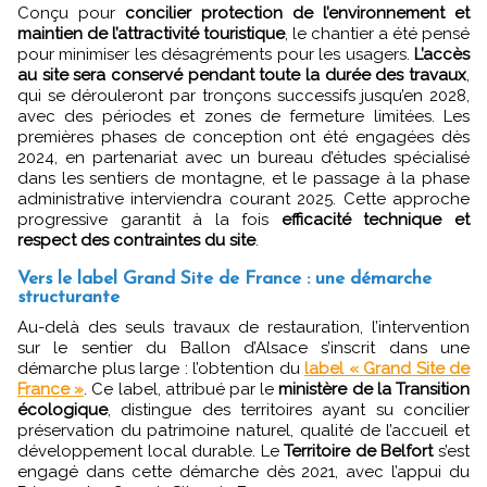
Conçu pour
concilier protection de l’environnement et
maintien de l’attractivité touristique
, le chantier a été pensé
pour minimiser les désagréments pour les usagers.
L’accès
au site sera conservé pendant toute la durée des travaux
,
qui se dérouleront par tronçons successifs jusqu’en 2028,
avec des périodes et zones de fermeture limitées. Les
premières phases de conception ont été engagées dès
2024, en partenariat avec un bureau d’études spécialisé
dans les sentiers de montagne, et le passage à la phase
administrative interviendra courant 2025. Cette approche
progressive garantit à la fois
efficacité technique et
respect des contraintes du site
.
Vers le label Grand Site de France : une démarche
structurante
Au-delà des seuls travaux de restauration, l’intervention
sur le sentier du Ballon d’Alsace s’inscrit dans une
démarche plus large : l’obtention du
label « Grand Site de
France »
. Ce label, attribué par le
ministère de la Transition
écologique
, distingue des territoires ayant su concilier
préservation du patrimoine naturel, qualité de l’accueil et
développement local durable. Le
Territoire de Belfort
s’est
engagé dans cette démarche dès 2021, avec l’appui du