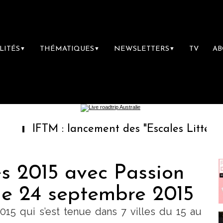
LITÉS
THÉMATIQUES
NEWSLETTERS
TV
A
▼
▼
▼
FTM : lancement des "Escales Littéraires", la
es 2015 avec Passion
 le 24 septembre 2015
015 qui s’est tenue dans 7 villes du 15 au