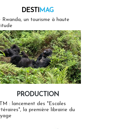
DESTI
MAG
MAG
 Rwanda, un tourisme à haute
titude
PRODUCTION
ion
TM : lancement des "Escales
ttéraires", la première librairie du
oyage