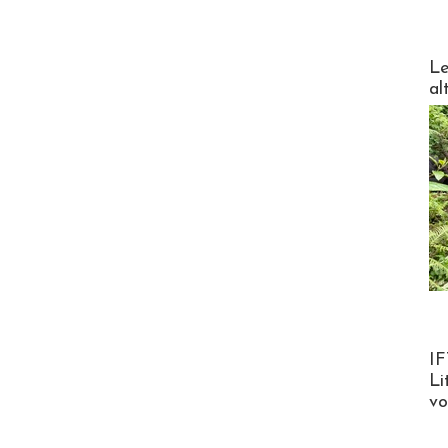
DESTI
Le
al
Product
IF
Li
v