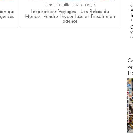
Lundi 20 Juillet 2026 - 06:34
A
on qui
Inspirations Voyages - Les Relais du
h
agences
Monde : vendre l'hyper-luxe et l'insolite en
A
agence
C
v
O
Publi-n
Co
ve
fr