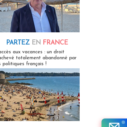
PARTEZ
EN
FRANCE
 en France
accès aux vacances : un droit
achevé totalement abandonné par
s politiques français !