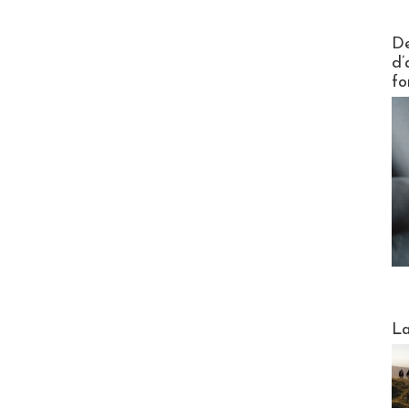
Actus V
De
d’
fo
Webinai
La