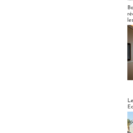
Bo
ré
le
Distribu
Le
Ed