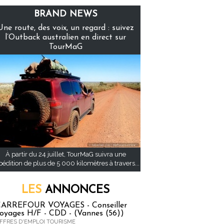
BRAND NEWS
Une route, des voix, un regard : suivez
l’Outback australien en direct sur
TourMaG
À partir du 24 juillet, TourMaG suivra une
pédition de plus de 5 000 kilomètres à travers...
LES
ANNONCES
ARREFOUR VOYAGES - Conseiller
oyages H/F - CDD - (Vannes (56))
FFRES D'EMPLOI TOURISME