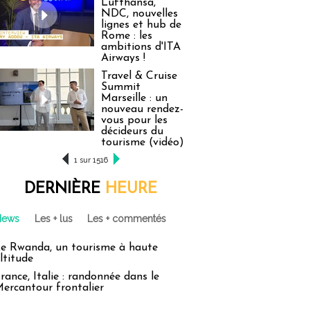
Lufthansa,
NDC, nouvelles
lignes et hub de
Rome : les
ambitions d'ITA
Airways !
Travel & Cruise
Summit
Marseille : un
nouveau rendez-
vous pour les
décideurs du
tourisme (vidéo)
1 sur 1516
DERNIÈRE
HEURE
News
Les + lus
Les + commentés
e Rwanda, un tourisme à haute
ltitude
rance, Italie : randonnée dans le
ercantour frontalier