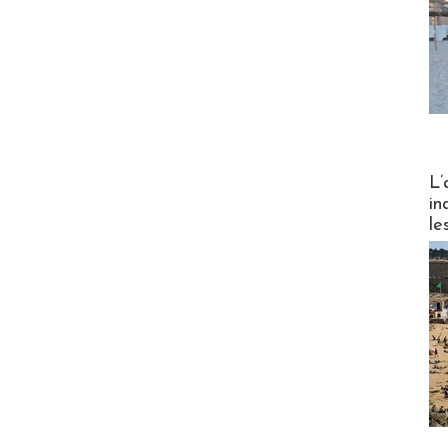
Partez
L’
in
le