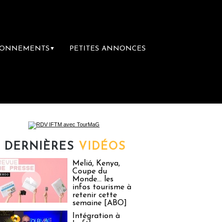
BONNEMENTS
PETITES ANNONCES
▼
 première librairie du voyage
Le groupe Sa
DERNIÈRES
VIDÉOS
Meliá, Kenya,
Coupe du
Monde… les
infos tourisme à
retenir cette
semaine [ABO]
Intégration à