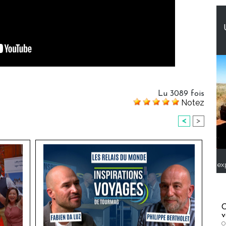
Lu 3089 fois
Notez
<
>
ex
C
v
O