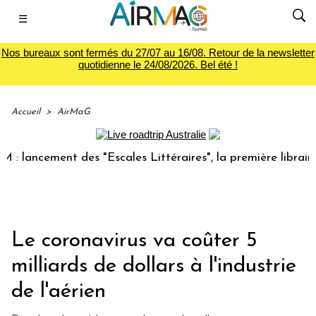
☰
Nos bureaux sont fermés du 27/07 au 16/08. Retour de la newsletter
quotidienne le 24/08/2026. Bel été !
Accueil
>
AirMaG
cement des "Escales Littéraires", la première librairie du v
Le coronavirus va coûter 5
milliards de dollars à l'industrie
de l'aérien