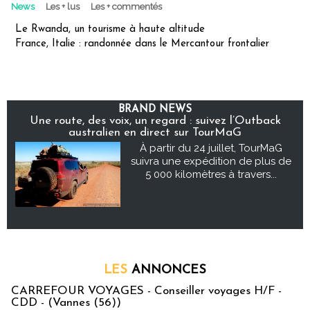
News
Les + lus
Les + commentés
Le Rwanda, un tourisme à haute altitude
France, Italie : randonnée dans le Mercantour frontalier
BRAND NEWS
Une route, des voix, un regard : suivez l’Outback
australien en direct sur TourMaG
À partir du 24 juillet, TourMaG
suivra une expédition de plus de
5 000 kilomètres à travers...
LES
ANNONCES
CARREFOUR VOYAGES - Conseiller voyages H/F -
CDD - (Vannes (56))