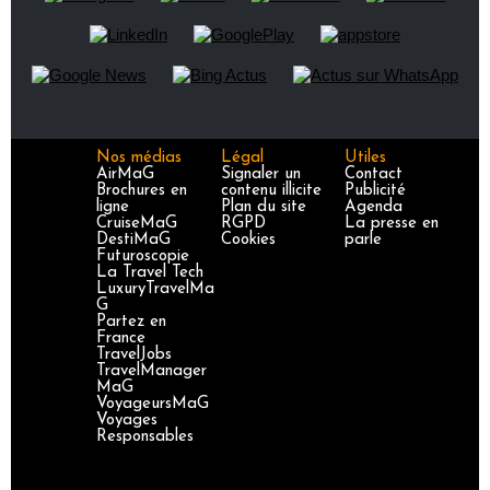
Nos médias
Légal
Utiles
AirMaG
Signaler un
Contact
Brochures en
contenu illicite
Publicité
ligne
Plan du site
Agenda
CruiseMaG
RGPD
La presse en
DestiMaG
Cookies
parle
Futuroscopie
La Travel Tech
LuxuryTravelMa
G
Partez en
France
TravelJobs
TravelManager
MaG
VoyageursMaG
Voyages
Responsables