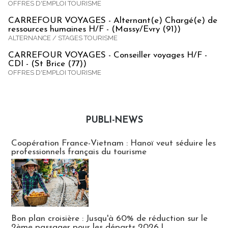
OFFRES D'EMPLOI TOURISME
CARREFOUR VOYAGES - Alternant(e) Chargé(e) de
ressources humaines H/F - (Massy/Evry (91))
ALTERNANCE / STAGES TOURISME
CARREFOUR VOYAGES - Conseiller voyages H/F -
CDI - (St Brice (77))
OFFRES D'EMPLOI TOURISME
PUBLI-NEWS
Publi-news
Coopération France-Vietnam : Hanoï veut séduire les
professionnels français du tourisme
Bon plan croisière : Jusqu'à 60% de réduction sur le
2ème passager pour les départs 2026 !