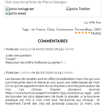
Voir tous les articles de Pierre Georges
Lu 4156 fois
Tags
:
air france
,
Chine
,
Coronavirus
,
Forwardkeys
,
OACI
Notez
COMMENTAIRES
1.
Posté par
papagolf
le 17/02/2020 08:54
|
Alerter
Juste une question:
"Coûter" :
Réduction de chiffre d'affaires ou pertes ?...!
2.
Posté par
Ludivina
le 19/02/2020 12:14
|
Alerter
Les baisses de recettes sont en effet considérables mais moi qui suis
commerçante dans le 8ème je vois aussi une nette baisse de mon
CA ce qui est apparemment le cas d'autres commerçants autour de
moi. Les chinois, d'après plusieurs sources
https://www.kumulusvape.fr/content/295-coronavirus-vape sont
les touristes les plus dépensiers de toute la planète, si le tourisme
asiatique est mis à mal c'est tout l'économie qui trinque... Et
finalement l'arrêt des vols est prolongé jusqu'au 31 mars, une