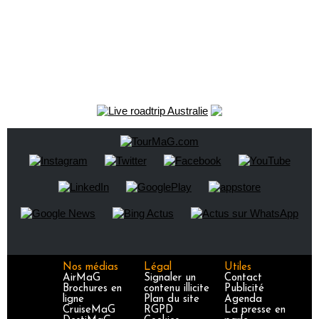
Nos médias
Légal
Utiles
AirMaG
Signaler un
Contact
Brochures en
contenu illicite
Publicité
ligne
Plan du site
Agenda
CruiseMaG
RGPD
La presse en