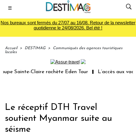
☰
Nos bureaux sont fermés du 27/07 au 16/08. Retour de la newsletter
quotidienne le 24/08/2026. Bel été !
Accueil
>
DESTIMAG
>
Communiqués des agences touristiques
locales
pe Sainte-Claire rachète Eden Tour
L’accès aux vacance
Le réceptif DTH Travel
soutient Myanmar suite au
séisme