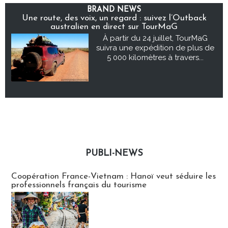
BRAND NEWS
Une route, des voix, un regard : suivez l’Outback
australien en direct sur TourMaG
À partir du 24 juillet, TourMaG
suivra une expédition de plus de
5 000 kilomètres à travers...
PUBLI-NEWS
Publi-news
Coopération France-Vietnam : Hanoï veut séduire les
professionnels français du tourisme