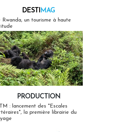
DESTI
MAG
MAG
 Rwanda, un tourisme à haute
titude
PRODUCTION
ion
TM : lancement des "Escales
ttéraires", la première librairie du
oyage