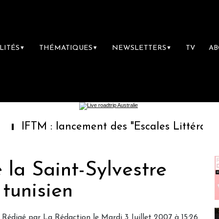
LITÉS
THÉMATIQUES
NEWSLETTERS
TV
A
▼
▼
▼
 : lancement des "Escales Littéraires", la pr
 la Saint-Sylvestre
 tunisien
Rédigé par
La Rédaction
le Mardi 3 Juillet 2007 à 15:26