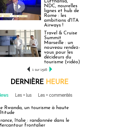
Lufthansa,
NDC, nouvelles
lignes et hub de
Rome : les
ambitions d'ITA
Airways !
Travel & Cruise
Summit
Marseille : un
nouveau rendez-
vous pour les
décideurs du
tourisme (vidéo)
1 sur 1516
DERNIÈRE
HEURE
News
Les + lus
Les + commentés
e Rwanda, un tourisme à haute
ltitude
rance, Italie : randonnée dans le
ercantour frontalier