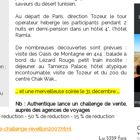
saveurs du désert tunisien.
Au départ de Paris, direction Tozeur, le tour
opérateur héberge les participants pendant 2
nuits en demi-pension dans un hôtel 4*, l'hôtel
Ramla.
De nombreuses découvertes sont prévues :
visite des Oasis de Montagne en 4x4 ; balade à
bord du Lézard Rouge, petit train insolite ;
déjeuner au Tamerza Palace, hôtel atypique
n :
incontournable, visite de Tozeur et du zoo du
centre Chak Wak...
... et une merveilleuse soirée le 31 décembre ...
eu
ex
Nb : Authentique lance un challenge de vente,
auprès des agences de voyages
réduction - 50 % de réduction - 15 % de réduction
C
-challenge-reveillon2007.html
v
Lu 5359 fois
O