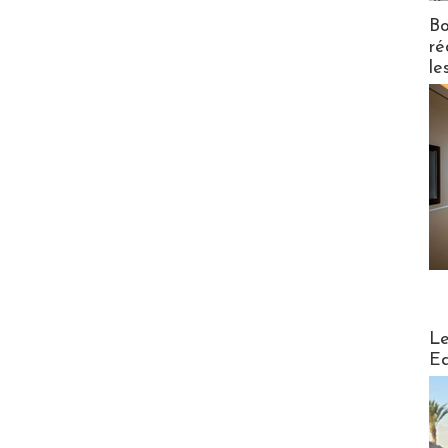
Bo
ré
le
Distribu
Le
Ed