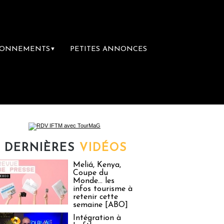
BONNEMENTS
PETITES ANNONCES
▼
emière librairie du voyage
Le groupe Saint
DERNIÈRES
VIDÉOS
Meliá, Kenya,
Coupe du
Monde… les
infos tourisme à
retenir cette
semaine [ABO]
Intégration à