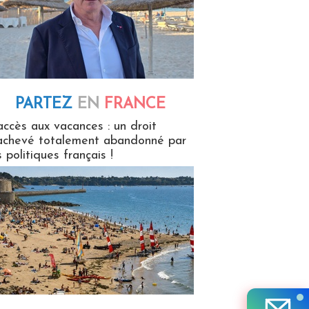
PARTEZ
EN
FRANCE
 en France
accès aux vacances : un droit
achevé totalement abandonné par
s politiques français !