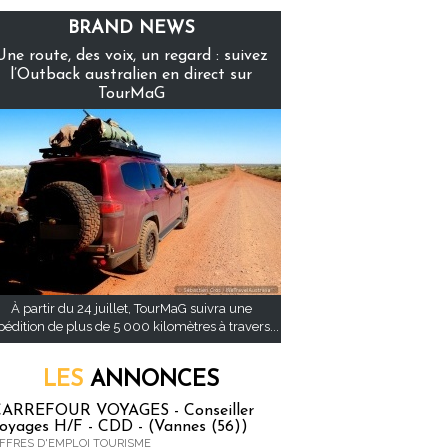
BRAND NEWS
Une route, des voix, un regard : suivez
l’Outback australien en direct sur
TourMaG
À partir du 24 juillet, TourMaG suivra une
pédition de plus de 5 000 kilomètres à travers...
LES
ANNONCES
ARREFOUR VOYAGES - Conseiller
oyages H/F - CDD - (Vannes (56))
FFRES D'EMPLOI TOURISME