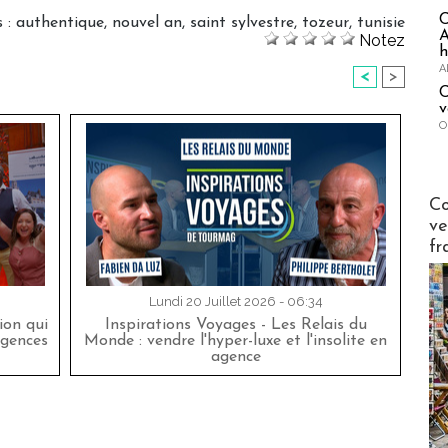
s
:
authentique
,
nouvel an
,
saint sylvestre
,
tozeur
,
tunisie
A
Notez
h
A
<
>
C
v
O
Publi-n
Co
ve
fr
Lundi 20 Juillet 2026 - 06:34
on qui
Inspirations Voyages - Les Relais du
agences
Monde : vendre l'hyper-luxe et l'insolite en
agence