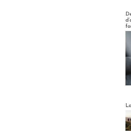
Actus V
De
d’
fo
Webinai
La