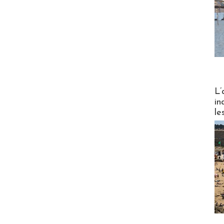
Partez
L’
in
le