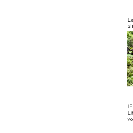
DESTI
Le
al
Product
IF
Li
v