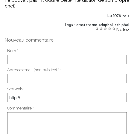
ne pouvait pas introduire cette interdiction de son propre
chef.
Lu 1078 fois
Tags
:
amsterdam schiphol
,
schiphol
Notez
Nouveau commentaire :
Nom * :
Adresse email (non publiée) * :
Site web :
Commentaire * :