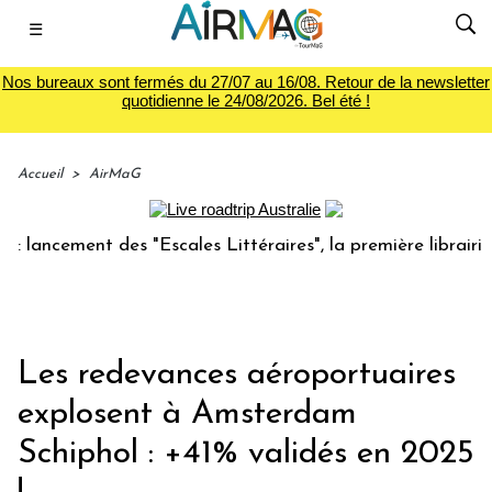
☰
Nos bureaux sont fermés du 27/07 au 16/08. Retour de la newsletter
quotidienne le 24/08/2026. Bel été !
Accueil
>
AirMaG
cement des "Escales Littéraires", la première librairie du v
Les redevances aéroportuaires
explosent à Amsterdam
Schiphol : +41% validés en 2025