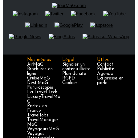
Nos médias
Légal
Utiles
AirMaG
Signaler un
Contact
Brochures en
contenu illicite
Publicité
ligne
Plan du site
Agenda
CruiseMaG
RGPD
La presse en
DestiMaG
Cookies
parle
Futuroscopie
La Travel Tech
LuxuryTravelMa
G
Partez en
France
TravelJobs
TravelManager
MaG
VoyageursMaG
Voyages