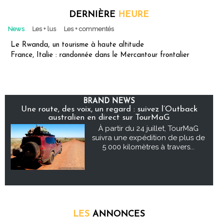
DERNIÈRE
HEURE
News
Les + lus
Les + commentés
Le Rwanda, un tourisme à haute altitude
France, Italie : randonnée dans le Mercantour frontalier
BRAND NEWS
Une route, des voix, un regard : suivez l’Outback
australien en direct sur TourMaG
À partir du 24 juillet, TourMaG
suivra une expédition de plus de
5 000 kilomètres à travers...
LES
ANNONCES