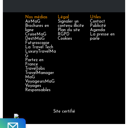
Nos médias
Légal
Utiles
AirMaG
Signaler un
Contact
Brochures en
contenu illicite
Publicité
ligne
Plan du site
Agenda
CruiseMaG
RGPD
La presse en
DestiMaG
Cookies
parle
Futuroscopie
La Travel Tech
LuxuryTravelMa
G
Partez en
France
TravelJobs
TravelManager
MaG
VoyageursMaG
Voyages
Responsables
Site certifié