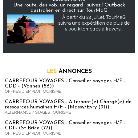
BRAND NEWS
Une route, des voix, un regard : suivez l’Outback
australien en direct sur TourMaG
À partir du 24 juillet, TourMaG
suivra une expédition de plus de
5 000 kilomètres à travers...
LES
ANNONCES
CARREFOUR VOYAGES - Conseiller voyages H/F -
CDD - (Vannes (56))
OFFRES D'EMPLOI TOURISME
CARREFOUR VOYAGES - Alternant(e) Chargé(e) de
ressources humaines H/F - (Massy/Evry (91))
ALTERNANCE / STAGES TOURISME
CARREFOUR VOYAGES - Conseiller voyages H/F -
CDI - (St Brice (77))
OFFRES D'EMPLOI TOURISME