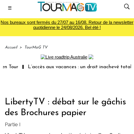
☰
Nos bureaux sont fermés du 27/07 au 16/08. Retour de la newsletter
quotidienne le 24/08/2026. Bel été !
Accueil
>
TourMaG TV
Tour
L’accès aux vacances : un droit inachevé totalemen
LibertyTV : débat sur le gâchis
des Brochures papier
Partie I