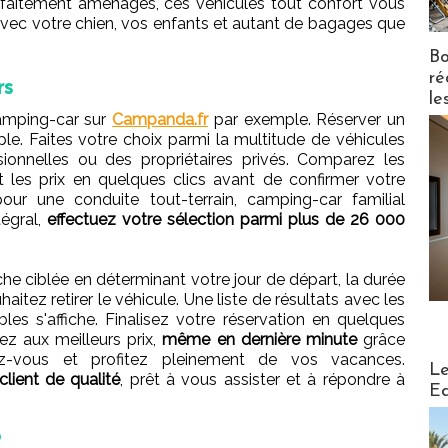
rfaitement aménagés, ces véhicules tout confort vous
avec votre chien, vos enfants et autant de bagages que
Bo
ré
rs
le
amping-car sur
Campanda.fr
par exemple. Réserver un
ple. Faites votre choix parmi la multitude de véhicules
onnelles ou des propriétaires privés. Comparez les
les prix en quelques clics avant de confirmer votre
pour une conduite tout-terrain, camping-car familial
tégral,
effectuez votre sélection parmi plus de 26 000
e ciblée en déterminant votre jour de départ, la durée
haitez retirer le véhicule. Une liste de résultats avec les
es s'affiche. Finalisez votre réservation en quelques
ez aux meilleurs prix,
même en dernière minute
grâce
dez-vous et profitez pleinement de vos vacances.
Distribu
Le
client de qualité
, prêt à vous assister et à répondre à
Ed
?