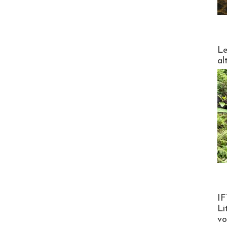
DESTI
Le
al
Product
IF
Li
v