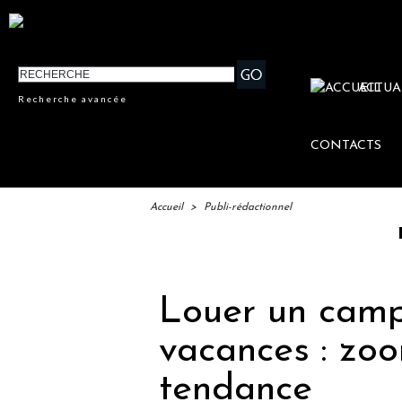
ACTUA
Recherche avancée
CONTACTS
Accueil
>
Publi-rédactionnel
IFTM : l
Louer un campi
vacances : zoo
tendance