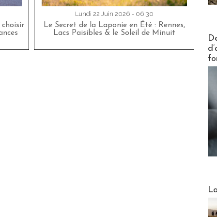
Lundi 22 Juin 2026 - 06:30
choisir
Le Secret de la Laponie en Été : Rennes,
cances
Lacs Paisibles & le Soleil de Minuit
Actus V
De
d’
fo
Webinai
La