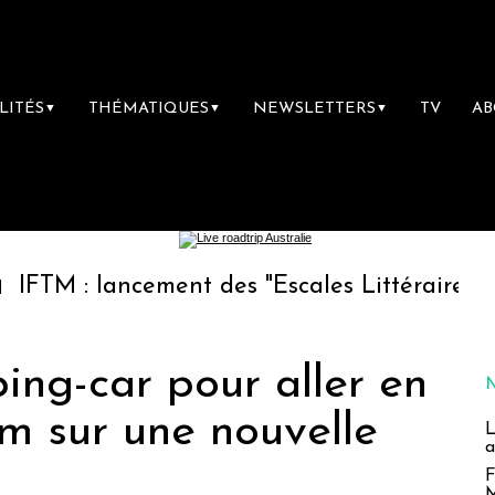
LITÉS
THÉMATIQUES
NEWSLETTERS
TV
A
▼
▼
▼
ancement des "Escales Littéraires", la premiè
ng-car pour aller en
m sur une nouvelle
L
a
F
M