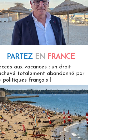
PARTEZ
EN
FRANCE
 en France
accès aux vacances : un droit
achevé totalement abandonné par
s politiques français !