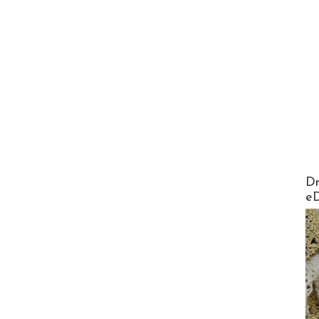
AirMa
Dr
e