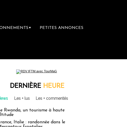
BONNEMENTS
PETITES ANNONCES
▼
re librairie du voyage
Le groupe Sainte-C
DERNIÈRE
HEURE
News
Les + lus
Les + commentés
e Rwanda, un tourisme à haute
ltitude
rance, Italie : randonnée dans le
ercantour frontalier