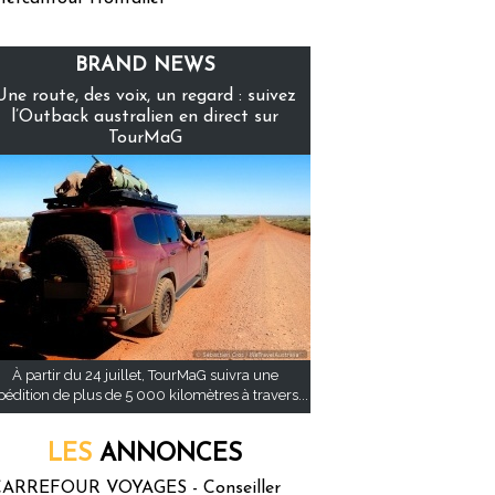
BRAND NEWS
Une route, des voix, un regard : suivez
l’Outback australien en direct sur
TourMaG
À partir du 24 juillet, TourMaG suivra une
pédition de plus de 5 000 kilomètres à travers...
LES
ANNONCES
ARREFOUR VOYAGES - Conseiller