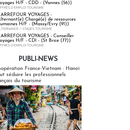
oyages H/F - CDD - (Vannes (56))
FFRES D'EMPLOI TOURISME
CARREFOUR VOYAGES -
lternant(e) Chargé(e) de ressources
umaines H/F - (Massy/Evry (91))
LTERNANCE / STAGES TOURISME
ARREFOUR VOYAGES - Conseiller
oyages H/F - CDI - (St Brice (77))
FFRES D'EMPLOI TOURISME
PUBLI-NEWS
ews
opération France-Vietnam : Hanoï
ut séduire les professionnels
ançais du tourisme