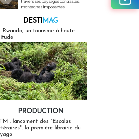
travers ses paysages contrastés,
montagnes imposantes,...
DESTI
MAG
MAG
 Rwanda, un tourisme à haute
titude
PRODUCTION
ion
TM : lancement des "Escales
ttéraires", la première librairie du
oyage