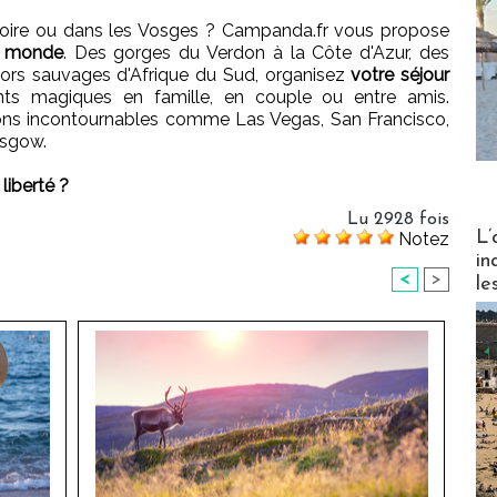
 Noire ou dans les Vosges ? Campanda.fr vous propose
e monde
. Des gorges du Verdon à la Côte d'Azur, des
cors sauvages d'Afrique du Sud, organisez
votre séjour
ts magiques en famille, en couple ou entre amis.
ons incontournables comme Las Vegas, San Francisco,
asgow.
liberté ?
Lu 2928 fois
Partez
L’
Notez
in
<
>
le