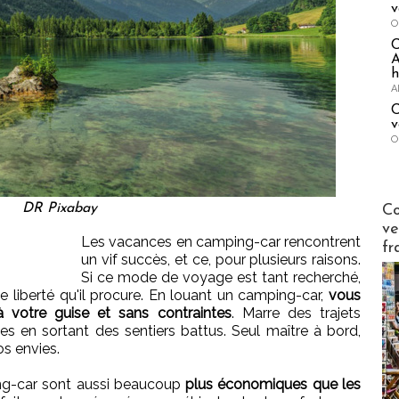
v
O
A
h
A
C
v
O
Publi-n
DR Pixabay
Co
ve
Les vacances en camping-car rencontrent
fr
un vif succès, et ce, pour plusieurs raisons.
Si ce mode de voyage est tant recherché,
e liberté qu'il procure. En louant un camping-car,
vous
à votre guise et sans contraintes
. Marre des trajets
s en sortant des sentiers battus. Seul maître à bord,
os envies.
ing-car sont aussi beaucoup
plus économiques que les