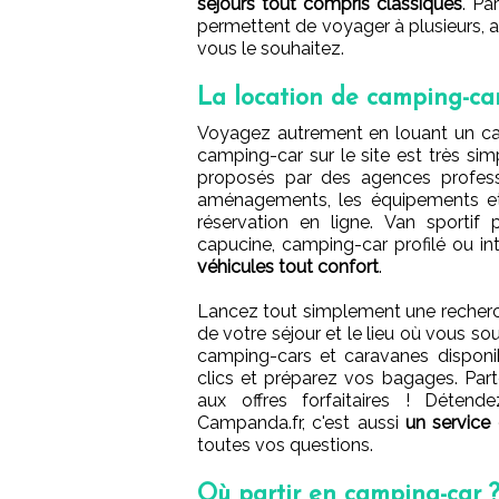
séjours tout compris classiques
. Pa
permettent de voyager à plusieurs, 
vous le souhaitez.
La location de camping-ca
Voyagez autrement en louant un c
camping-car sur le site est très sim
proposés par des agences professi
aménagements, les équipements et 
réservation en ligne. Van sportif 
capucine, camping-car profilé ou in
véhicules tout confort
.
Lancez tout simplement une recherch
de votre séjour et le lieu où vous sou
camping-cars et caravanes disponibl
clics et préparez vos bagages. Part
aux offres forfaitaires ! Déten
Campanda.fr, c'est aussi
un service 
toutes vos questions.
Où partir en camping-car 