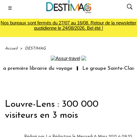
☰
Nos bureaux sont fermés du 27/07 au 16/08. Retour de la newsletter
quotidienne le 24/08/2026. Bel été !
Accueil
>
DESTIMAG
a première librairie du voyage
Le groupe Sainte-Claire 
Louvre-Lens : 300 000
visiteurs en 3 mois
Rédigé par
La Rédaction
le Mercredi 6 Mars 2013 à 09:25