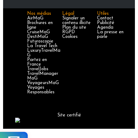
Nos médias
Légal
Utiles
AirMaG
Signaler un
Contact
Brochures en
contenu illicite
Publicité
ligne
Plan du site
Agenda
CruiseMaG
RGPD
La presse en
DestiMaG
Cookies
parle
Futuroscopie
La Travel Tech
LuxuryTravelMa
G
Partez en
France
TravelJobs
TravelManager
MaG
VoyageursMaG
Voyages
Responsables
Site certifié