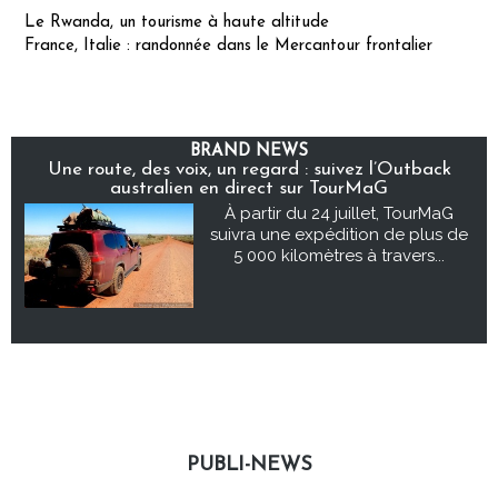
Le Rwanda, un tourisme à haute altitude
France, Italie : randonnée dans le Mercantour frontalier
BRAND NEWS
Une route, des voix, un regard : suivez l’Outback
australien en direct sur TourMaG
À partir du 24 juillet, TourMaG
suivra une expédition de plus de
5 000 kilomètres à travers...
PUBLI-NEWS
Publi-news