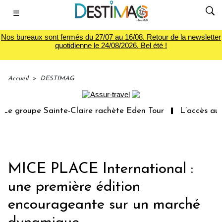
☰
Nos bureaux sont fermés du 27/07 au 16/08. Retour de la newsletter
quotidienne le 24/08/2026. Bel été !
Accueil
>
DESTIMAG
e groupe Sainte-Claire rachète Eden Tour
L’accès aux v
MICE PLACE International :
une première édition
encourageante sur un marché