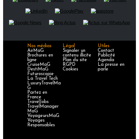
Nos médias
Légal
Utiles
AirMaG
Signaler un
Contact
Brochures en
contenu illicite
Publicité
ligne
Plan du site
Agenda
CruiseMaG
RGPD
La presse en
DestiMaG
Cookies
parle
Futuroscopie
La Travel Tech
LuxuryTravelMa
G
Partez en
France
TravelJobs
TravelManager
MaG
VoyageursMaG
Voyages
Responsables