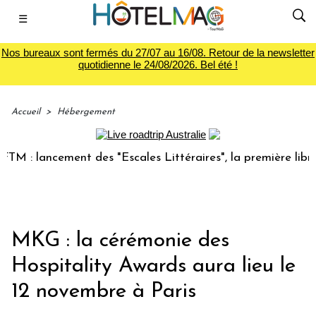
☰
Nos bureaux sont fermés du 27/07 au 16/08. Retour de la newsletter
quotidienne le 24/08/2026. Bel été !
Accueil
>
Hébergement
 : lancement des "Escales Littéraires", la première librair
MKG : la cérémonie des
Hospitality Awards aura lieu le
12 novembre à Paris