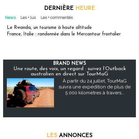
DERNIÈRE
HEURE
News
Les + lus
Les + commentés
Le Rwanda, un tourisme à haute altitude
France, Italie : randonnée dans le Mercantour frontalier
BRAND NEWS
Une route, des voix, un regard : suivez l’Outback
australien en direct sur TourMaG
À partir du 24 juillet, TourMaG
suivra une expédition de plus de
5 000 kilomètres à travers...
LES
ANNONCES