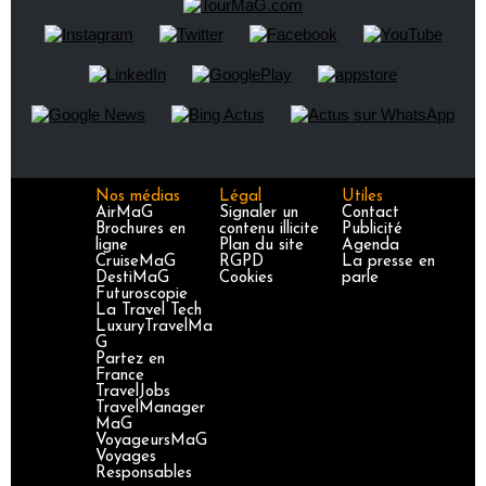
Nos médias
Légal
Utiles
AirMaG
Signaler un
Contact
Brochures en
contenu illicite
Publicité
ligne
Plan du site
Agenda
CruiseMaG
RGPD
La presse en
DestiMaG
Cookies
parle
Futuroscopie
La Travel Tech
LuxuryTravelMa
G
Partez en
France
TravelJobs
TravelManager
MaG
VoyageursMaG
Voyages
Responsables